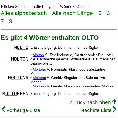
Klicken Sie hier, um die Länge der Wörter zu ändern
Alles alphabetisch
Alle nach Länge
5
6
7
9
Es gibt 4 Wörter enthalten OLTO
M
OLTO
Entschuldigung, Definition nicht verfügbar.
•
Molton
S. Textilindustrie, Gastronomie: Die unter
M
OLTO
N
die Tischdecke gelegte Stoffdecke aus aufgerauter
Baumwolle…
•
Moltons
V. Nominativ Plural des Substantivs
Molton.
M
OLTO
NS
•
Moltons
V. Genitiv Singular des Substantivs
Molton.
•
Moltons
V. Genitiv Plural des Substantivs Molton.
M
OLTO
PREN
Entschuldigung, Definition nicht verfügbar.
Zurück nach oben
Vorherige Liste
Nächste Liste