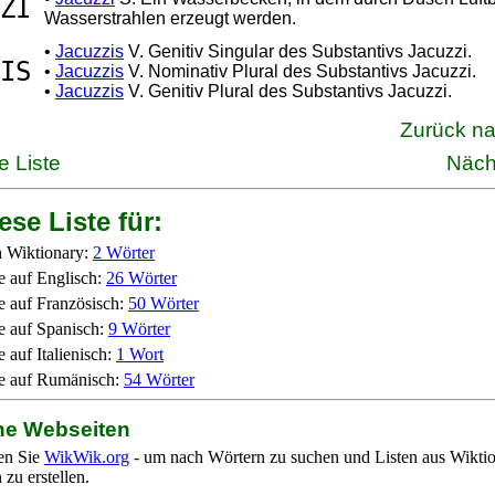
ZI
Wasserstrahlen erzeugt werden.
•
Jacuzzis
V. Genitiv Singular des Substantivs Jacuzzi.
IS
•
Jacuzzis
V. Nominativ Plural des Substantivs Jacuzzi.
•
Jacuzzis
V. Genitiv Plural des Substantivs Jacuzzi.
Zurück n
e Liste
Näch
ese Liste für:
 Wiktionary:
2 Wörter
e auf Englisch:
26 Wörter
e auf Französisch:
50 Wörter
e auf Spanisch:
9 Wörter
 auf Italienisch:
1 Wort
e auf Rumänisch:
54 Wörter
ne Webseiten
en Sie
WikWik.org
- um nach Wörtern zu suchen und Listen aus Wikti
zu erstellen.