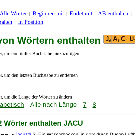
Alle Wörter
Beginnen mit
Endet mit
AB enthalten
|
|
|
|
alten
In Position
|
 von Wörtern enthalten
er, um ein fünfter Buchstabe hinzuzufügen
er, um den letzten Buchstabe zu entfernen
er, um die Länge der Wörter zu ändern
habetisch
Alle nach Länge
7
8
 2 Wörter enthalten JACU
•
Jacuzzi
S. Ein Wasserbecken, in dem durch Düsen Luft