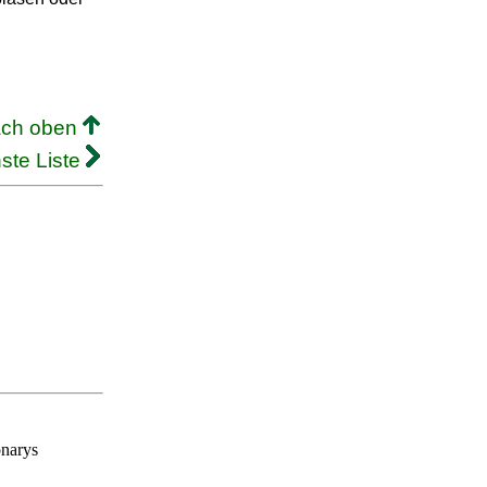
ach oben
ste Liste
onarys