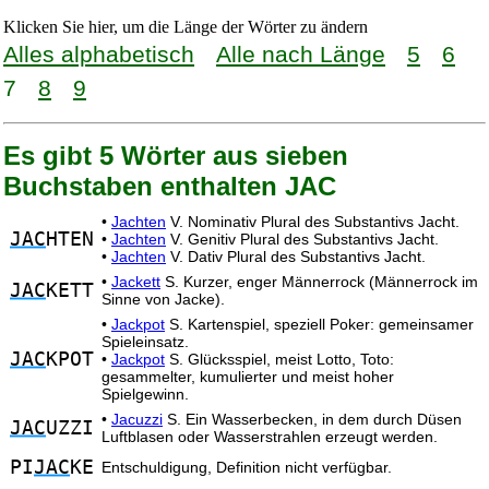
Klicken Sie hier, um die Länge der Wörter zu ändern
Alles alphabetisch
Alle nach Länge
5
6
7
8
9
Es gibt 5 Wörter aus sieben
Buchstaben enthalten JAC
•
Jachten
V. Nominativ Plural des Substantivs Jacht.
JAC
HTEN
•
Jachten
V. Genitiv Plural des Substantivs Jacht.
•
Jachten
V. Dativ Plural des Substantivs Jacht.
•
Jackett
S. Kurzer, enger Männerrock (Männerrock im
JAC
KETT
Sinne von Jacke).
•
Jackpot
S. Kartenspiel, speziell Poker: gemeinsamer
Spieleinsatz.
JAC
KPOT
•
Jackpot
S. Glücksspiel, meist Lotto, Toto:
gesammelter, kumulierter und meist hoher
Spielgewinn.
•
Jacuzzi
S. Ein Wasserbecken, in dem durch Düsen
JAC
UZZI
Luftblasen oder Wasserstrahlen erzeugt werden.
PI
JAC
KE
Entschuldigung, Definition nicht verfügbar.