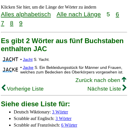
Klicken Sie hier, um die Länge der Wörter zu ändern
Alles alphabetisch
Alle nach Länge
5
6
7
8
9
Es gibt 2 Wörter aus fünf Buchstaben
enthalten JAC
JAC
HT
•
Jacht
S. Yacht.
•
Jacke
S. Ein Bekleidungsstück für Männer und Frauen,
JAC
KE
welches zum Bedecken des Oberkörpers vorgesehen ist.
Zurück nach oben
Vorherige Liste
Nächste Liste
Siehe diese Liste für:
Deutsch Wiktionary:
3 Wörter
Scrabble auf Englisch:
3 Wörter
Scrabble auf Französisch:
6 Wörter