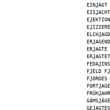
EIN
J
AGT
EIS
J
ACH
E
J
EKTIO
E
J
IZIER
ELCH
J
AG
ER
J
AGEN
ER
J
AGTE
ER
J
AGTE
FEDA
J
IN
F
J
ELD F
F
J
ORDES
FORT
J
AG
FRÜH
J
AH
GÄMS
J
ÄG
GE
J
AGTE