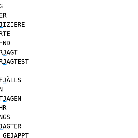
G
ER
J
IZIERE
RTE
END
R
J
AGT
R
J
AGTEST
F
J
ÄLLS
N
T
J
AGEN
HR
NGS
J
AGTER
 GE
J
APPT