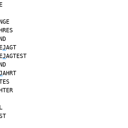
E
NGE
HRES
ND
E
J
AGT
E
J
AGTEST
ND
J
AHRT
TES
HTER
L
ST