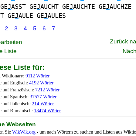
 GE
J
ASST GE
J
AUCHT GE
J
AUCHTE GE
J
AUCHZE
ZT GE
J
AULE GE
J
AULES
2
3
4
5
6
7
Zurück n
earbeiten
e Liste
Näch
ese Liste für:
 Wiktionary:
9112 Wörter
e auf Englisch:
4192 Wörter
e auf Französisch:
7212 Wörter
e auf Spanisch:
37577 Wörter
 auf Italienisch:
214 Wörter
e auf Rumänisch:
18474 Wörter
ne Webseiten
en Sie
WikWik.org
- um nach Wörtern zu suchen und Listen aus Wikti