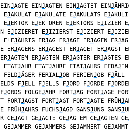
 EIN
J
AGTE EIN
J
AGTEN EIN
J
AGTET EIN
J
ÄHRI
T E
J
AKULAT E
J
AKULATE E
J
AKULATS E
J
AKULI
N E
J
EKTOR E
J
EKTOREN E
J
EKTORS E
J
IZIER E
EN E
J
IZIERET E
J
IZIERST E
J
IZIERT E
J
IZIE
D ELF
J
ÄHRIG ER
J
AG ER
J
AGE ER
J
AGEN ER
J
AG
DE ER
J
AGENS ER
J
AGEST ER
J
AGET ER
J
AGST E
 ER
J
AGTEM ER
J
AGTEN ER
J
AGTER ER
J
AGTES E
T ETAT
J
AHR ETAT
J
AHRE ETAT
J
AHRS FEDA
J
IN
S FELD
J
ÄGER FERIAL
J
OB FERIEN
J
OB F
J
ÄLL 
J
ELDS F
J
ELL F
J
ELLS F
J
ORD F
J
ORDE F
J
ORDE
 F
J
ORDS FOLGE
J
AHR FORT
J
AG FORT
J
AGE FOR
ET FORT
J
AGST FORT
J
AGT FORT
J
AGTE FRÜH
J
A
RE FRÜH
J
AHRS FUCHS
J
AGD GANS
J
UNG GANS
J
U
ER GE
J
AGT GE
J
AGTE GE
J
AGTEM GE
J
AGTEN GE
S GE
J
AMMER GE
J
AMMERS GE
J
AMMERT GE
J
AMMT