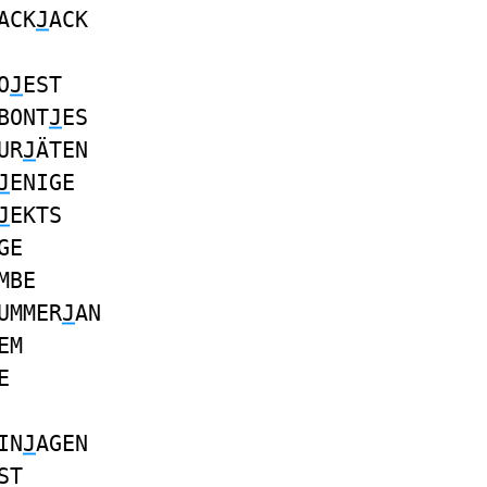
ACK
J
ACK
O
J
EST
BONT
J
ES
UR
J
ÄTEN
J
ENIGE
J
EKTS
GE
MBE
UMMER
J
AN
EM
E
IN
J
AGEN
ST