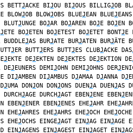
NS BETT
J
ACKE BI
J
OU BI
J
OUS BILLIG
J
OB BL
KE BLOW
J
OB BLOW
J
OBS BLUE
J
EAN BLUE
J
EANS
G BLUT
J
UNGE BO
J
AR BO
J
AREN BO
J
E BO
J
EN B
O
J
ETE BO
J
ETEN BO
J
ETEST BO
J
ETET BONT
J
E 
A BUDDLE
J
AS BUR
J
ATE BUR
J
ATEN BUR
J
ÄTE B
BUTT
J
ER BUTT
J
ERS BUTT
J
ES CLUB
J
ACKE DAS
DE
J
EKTE DE
J
EKTEN DE
J
EKTES DE
J
EKTION DE
R DE
J
EUNERS DEMI
J
OHN DEMI
J
OHNS DER
J
ENI
GE DI
J
AMBEN DI
J
AMBUS D
J
AMAA D
J
ANNA D
J
E
 D
J
UMA DON
J
ON DON
J
ONS DUEN
J
A DUEN
J
AS D
G DURCH
J
AGE DURCH
J
AGT EBEN
J
ENE EBEN
J
EN
EN EBEN
J
ENER EBEN
J
ENES EHE
J
AHR EHE
J
AHR
EN EHE
J
AHRES EHE
J
AHRS EHE
J
OCH EHE
J
OCHE
ES EHE
J
OCHS EINGE
J
AGT EIN
J
AG EIN
J
AGE E
ND EIN
J
AGENS EIN
J
AGEST EIN
J
AGET EIN
J
AG