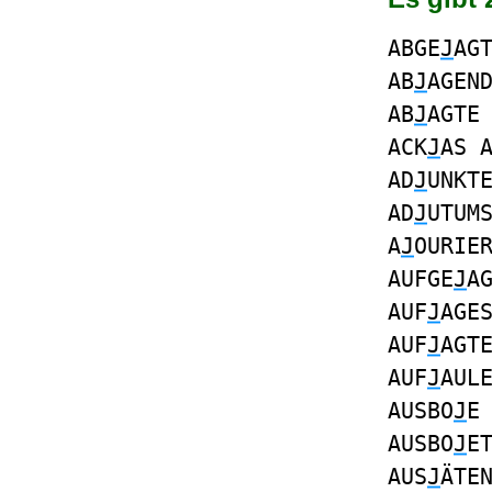
ABGE
J
AG
AB
J
AGEN
AB
J
AGTE
ACK
J
AS 
AD
J
UNKT
AD
J
UTUM
A
J
OURIE
AUFGE
J
A
AUF
J
AGE
AUF
J
AGT
AUF
J
AUL
AUSBO
J
E
AUSBO
J
E
AUS
J
ÄTE