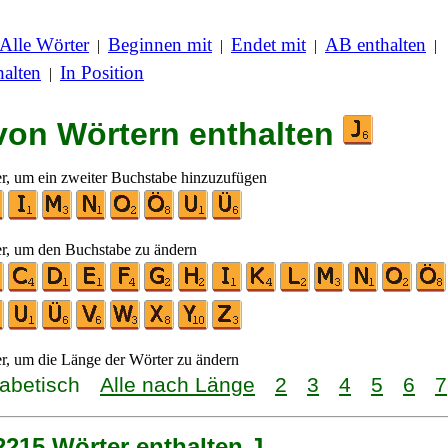
Alle Wörter
Beginnen mit
Endet mit
AB enthalten
|
|
|
|
alten
In Position
|
 von Wörtern enthalten
er, um ein zweiter Buchstabe hinzuzufügen
er, um den Buchstabe zu ändern
er, um die Länge der Wörter zu ändern
habetisch
Alle nach Länge
2
3
4
5
6
7
2215 Wörter enthalten J