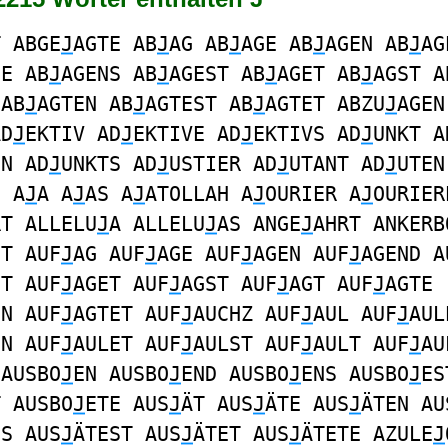
T ABGE
J
AGTE AB
J
AG AB
J
AGE AB
J
AGEN AB
J
AG
DE AB
J
AGENS AB
J
AGEST AB
J
AGET AB
J
AGST A
 AB
J
AGTEN AB
J
AGTEST AB
J
AGTET ABZU
J
AGEN
AD
J
EKTIV AD
J
EKTIVE AD
J
EKTIVS AD
J
UNKT A
EN AD
J
UNKTS AD
J
USTIER AD
J
UTANT AD
J
UTEN
S A
J
A A
J
AS A
J
ATOLLAH A
J
OURIER A
J
OURIER
RT ALLELU
J
A ALLELU
J
AS ANGE
J
AHRT ANKERB
GT AUF
J
AG AUF
J
AGE AUF
J
AGEN AUF
J
AGEND A
ST AUF
J
AGET AUF
J
AGST AUF
J
AGT AUF
J
AGTE
EN AUF
J
AGTET AUF
J
AUCHZ AUF
J
AUL AUF
J
AUL
EN AUF
J
AULET AUF
J
AULST AUF
J
AULT AUF
J
AU
 AUSBO
J
EN AUSBO
J
END AUSBO
J
ENS AUSBO
J
ES
T AUSBO
J
ETE AUS
J
ÄT AUS
J
ÄTE AUS
J
ÄTEN AU
NS AUS
J
ÄTEST AUS
J
ÄTET AUS
J
ÄTETE AZULE
J