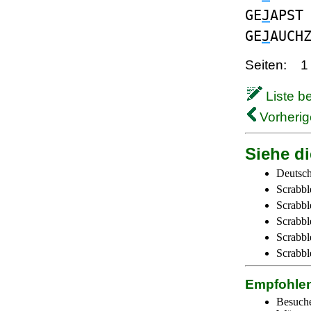
GE
J
APST
GE
J
AUCH
Seiten:
1
Liste b
Vorherig
Siehe di
Deutsch
Scrabbl
Scrabbl
Scrabbl
Scrabble
Scrabbl
Empfohle
Besuch