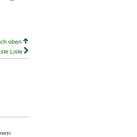
ach oben
ste Liste
onarys