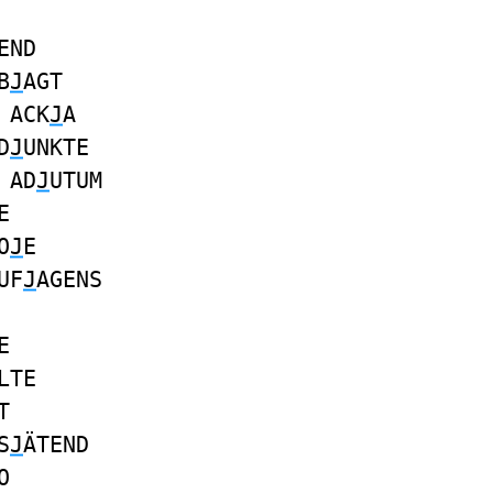
END
B
J
AGT
 ACK
J
A
D
J
UNKTE
 AD
J
UTUM
E
O
J
E
UF
J
AGENS
E
LTE
T
S
J
ÄTEND
O