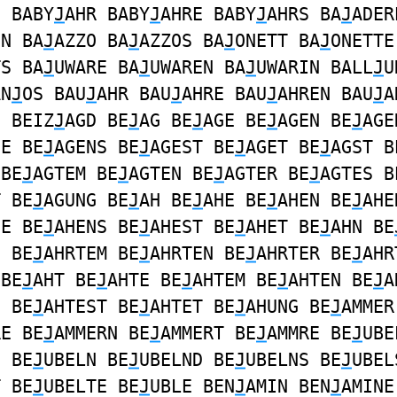
S BABY
J
AHR BABY
J
AHRE BABY
J
AHRS BA
J
ADER
EN BA
J
AZZO BA
J
AZZOS BA
J
ONETT BA
J
ONETTE
TS BA
J
UWARE BA
J
UWAREN BA
J
UWARIN BALL
J
U
AN
J
OS BAU
J
AHR BAU
J
AHRE BAU
J
AHREN BAU
J
A
S BEIZ
J
AGD BE
J
AG BE
J
AGE BE
J
AGEN BE
J
AGE
DE BE
J
AGENS BE
J
AGEST BE
J
AGET BE
J
AGST B
 BE
J
AGTEM BE
J
AGTEN BE
J
AGTER BE
J
AGTES B
T BE
J
AGUNG BE
J
AH BE
J
AHE BE
J
AHEN BE
J
AHE
DE BE
J
AHENS BE
J
AHEST BE
J
AHET BE
J
AHN BE
E BE
J
AHRTEM BE
J
AHRTEN BE
J
AHRTER BE
J
AHR
 BE
J
AHT BE
J
AHTE BE
J
AHTEM BE
J
AHTEN BE
J
A
S BE
J
AHTEST BE
J
AHTET BE
J
AHUNG BE
J
AMMER
RE BE
J
AMMERN BE
J
AMMERT BE
J
AMMRE BE
J
UBE
E BE
J
UBELN BE
J
UBELND BE
J
UBELNS BE
J
UBEL
T BE
J
UBELTE BE
J
UBLE BEN
J
AMIN BEN
J
AMINE