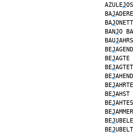
AZULE
J
O
BA
J
ADER
BA
J
ONET
BAN
J
O B
BAU
J
AHR
BE
J
AGEN
BE
J
AGTE
BE
J
AGTE
BE
J
AHEN
BE
J
AHRT
BE
J
AHST
BE
J
AHTE
BE
J
AMME
BE
J
UBEL
BE
J
UBEL