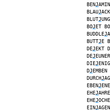
BEN
J
AMI
BLAU
J
AC
BLUT
J
UN
BO
J
ET B
BUDDLE
J
BUTT
J
E 
DE
J
EKT 
DE
J
EUNE
DIE
J
ENI
D
J
EMBEN
DURCH
J
A
EBEN
J
EN
EHE
J
AHR
EHE
J
OCH
EIN
J
AGE