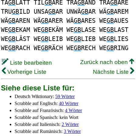
TA
GB
LATT TIL
GB
ARE TRA
GB
AND TRA
GB
ARE
TRU
GB
ILD UNSA
GB
AR UNWÄ
GB
AR WÄ
GB
AREM
WÄ
GB
AREN WÄ
GB
ARER WÄ
GB
ARES WE
GB
AUES
WE
GB
EKAM WE
GB
EKÄM WE
GB
LASE WE
GB
LAST
WE
GB
LÄST WE
GB
LEIB WE
GB
LIEB WE
GB
LIES
WE
GB
RACH WE
GB
RÄCH WE
GB
RECH WE
GB
RING
Zurück nach oben
Liste bearbeiten
Vorherige Liste
Nächste Liste
Siehe diese Liste für:
Deutsch Wiktionary:
59 Wörter
Scrabble auf Englisch:
40 Wörter
Scrabble auf Französisch:
4 Wörter
Scrabble auf Spanisch: kein Wort
Scrabble auf Italienisch:
2 Wörter
Scrabble auf Rumänisch:
3 Wörter