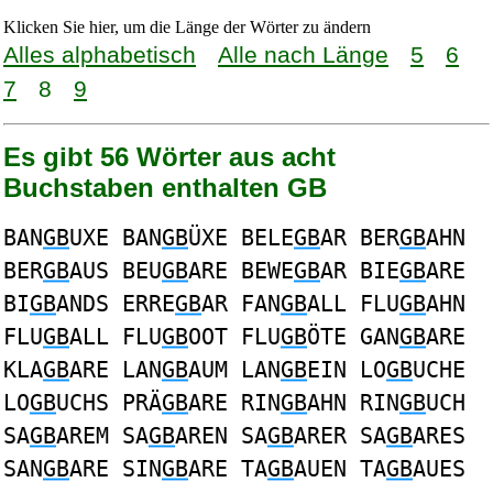
Klicken Sie hier, um die Länge der Wörter zu ändern
Alles alphabetisch
Alle nach Länge
5
6
7
8
9
Es gibt 56 Wörter aus acht
Buchstaben enthalten GB
BAN
GB
UXE BAN
GB
ÜXE BELE
GB
AR BER
GB
AHN
BER
GB
AUS BEU
GB
ARE BEWE
GB
AR BIE
GB
ARE
BI
GB
ANDS ERRE
GB
AR FAN
GB
ALL FLU
GB
AHN
FLU
GB
ALL FLU
GB
OOT FLU
GB
ÖTE GAN
GB
ARE
KLA
GB
ARE LAN
GB
AUM LAN
GB
EIN LO
GB
UCHE
LO
GB
UCHS PRÄ
GB
ARE RIN
GB
AHN RIN
GB
UCH
SA
GB
AREM SA
GB
AREN SA
GB
ARER SA
GB
ARES
SAN
GB
ARE SIN
GB
ARE TA
GB
AUEN TA
GB
AUES