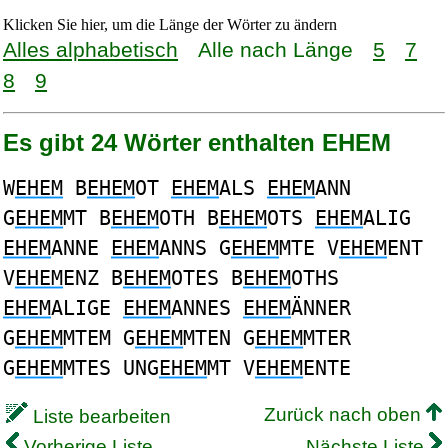
Klicken Sie hier, um die Länge der Wörter zu ändern
Alles alphabetisch
Alle nach Länge
5
7
8
9
Es gibt 24 Wörter enthalten EHEM
W
EHEM
B
EHEM
OT
EHEM
ALS
EHEM
ANN
G
EHEM
MT B
EHEM
OTH B
EHEM
OTS
EHEM
ALIG
EHEM
ANNE
EHEM
ANNS G
EHEM
MTE V
EHEM
ENT
V
EHEM
ENZ B
EHEM
OTES B
EHEM
OTHS
EHEM
ALIGE
EHEM
ANNES
EHEM
ÄNNER
G
EHEM
MTEM G
EHEM
MTEN G
EHEM
MTER
G
EHEM
MTES UNG
EHEM
MT V
EHEM
ENTE
Zurück nach oben
Liste bearbeiten
Vorherige Liste
Nächste Liste