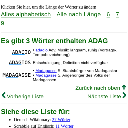
Klicken Sie hier, um die Länge der Wörter zu ändern
Alles alphabetisch
Alle nach Länge
6
7
9
Es gibt 3 Wörter enthalten ADAG
•
adagio
Adv. Musik: langsam, ruhig (Vortrags-,
ADAG
IO
Tempobezeichnung).
ADAG
IOS
Entschuldigung, Definition nicht verfügbar.
•
Madagasse
S. Staatsbürger von Madagaskar.
M
ADAG
ASSE
•
Madagasse
S. Angehöriger des Volks der
Madagassen.
Zurück nach oben
Vorherige Liste
Nächste Liste
Siehe diese Liste für:
Deutsch Wiktionary:
27 Wörter
Scrabble auf Englisch:
11 Wörter