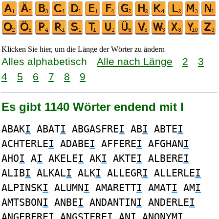
Klicken Sie hier, um die Länge der Wörter zu ändern
Alles alphabetisch
Alle nach Länge
2
3
4
5
6
7
8
9
Es gibt 1140 Wörter endend mit I
ABAK
I
ABAT
I
ABGASFRE
I
AB
I
ABTE
I
ACHTERLE
I
ADABE
I
AFFERE
I
AFGHAN
I
AHO
I
A
I
AKELE
I
AK
I
AKTE
I
ALBERE
I
ALIB
I
ALKAL
I
ALK
I
ALLEGR
I
ALLERLE
I
ALPINSK
I
ALUMN
I
AMARETT
I
AMAT
I
AM
I
AMTSBON
I
ANBE
I
ANDANTIN
I
ANDERLE
I
ANGEBERE
I
ANGSTFRE
I
AN
I
ANONYM
I