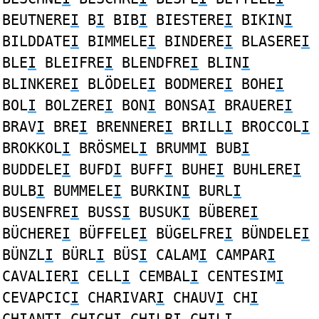
BEUTNERE
I
B
I
BIB
I
BIESTERE
I
BIKIN
I
BILDDATE
I
BIMMELE
I
BINDERE
I
BLASERE
I
BLE
I
BLEIFRE
I
BLENDFRE
I
BLIN
I
BLINKERE
I
BLÖDELE
I
BODMERE
I
BOHE
I
BOL
I
BOLZERE
I
BON
I
BONSA
I
BRAUERE
I
BRAV
I
BRE
I
BRENNERE
I
BRILL
I
BROCCOL
I
BROKKOL
I
BRÖSMEL
I
BRUMM
I
BUB
I
BUDDELE
I
BUFD
I
BUFF
I
BUHE
I
BUHLERE
I
BULB
I
BUMMELE
I
BURKIN
I
BURL
I
BUSENFRE
I
BUSS
I
BUSUK
I
BÜBERE
I
BÜCHERE
I
BÜFFELE
I
BÜGELFRE
I
BÜNDELE
I
BÜNZL
I
BÜRL
I
BÜS
I
CALAM
I
CAMPAR
I
CAVALIER
I
CELL
I
CEMBAL
I
CENTESIM
I
CEVAPCIC
I
CHARIVAR
I
CHAUV
I
CH
I