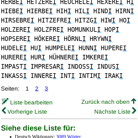
HERBE
I
HETZERE
I
HEUCHELE
I
HEXERE
I
H
I
HIEBE
I
HIERBE
I
HIH
I
HIL
I
HIND
I
HIRN
I
HIRSEBRE
I
HITZEFRE
I
HITZG
I
HIW
I
HO
I
HOLZERE
I
HOLZFRE
I
HOMUNKUL
I
HOP
I
HOPSERE
I
HÖKERE
I
HÖRNL
I
HRYWN
I
HUDELE
I
HU
I
HUMPELE
I
HUNN
I
HUPERE
I
HURERE
I
HUR
I
HÜHNERE
I
IMKERE
I
IMPAST
I
IMPRESAR
I
INDOSS
I
INDUS
I
INKASS
I
INNERE
I
INT
I
INTIM
I
IRAK
I
Seiten:
1
2
3
Zurück nach oben
Liste bearbeiten
Vorherige Liste
Nächste Liste
Siehe diese Liste für:
Deutsch Wiktionary:
3089 Wörter