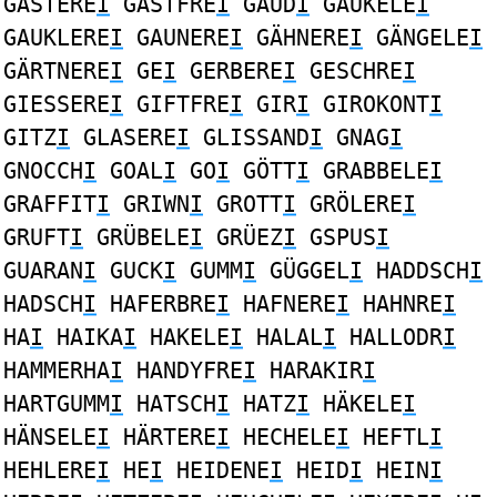
GASTERE
I
GASTFRE
I
GAUD
I
GAUKELE
I
GAUKLERE
I
GAUNERE
I
GÄHNERE
I
GÄNGELE
I
GÄRTNERE
I
GE
I
GERBERE
I
GESCHRE
I
GIESSERE
I
GIFTFRE
I
GIR
I
GIROKONT
I
GITZ
I
GLASERE
I
GLISSAND
I
GNAG
I
GNOCCH
I
GOAL
I
GO
I
GÖTT
I
GRABBELE
I
GRAFFIT
I
GRIWN
I
GROTT
I
GRÖLERE
I
GRUFT
I
GRÜBELE
I
GRÜEZ
I
GSPUS
I
GUARAN
I
GUCK
I
GUMM
I
GÜGGEL
I
HADDSCH
I
HADSCH
I
HAFERBRE
I
HAFNERE
I
HAHNRE
I
HA
I
HAIKA
I
HAKELE
I
HALAL
I
HALLODR
I
HAMMERHA
I
HANDYFRE
I
HARAKIR
I
HARTGUMM
I
HATSCH
I
HATZ
I
HÄKELE
I
HÄNSELE
I
HÄRTERE
I
HECHELE
I
HEFTL
I
HEHLERE
I
HE
I
HEIDENE
I
HEID
I
HEIN
I