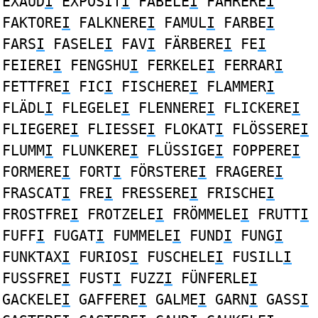
EXAUD
I
EXPOSIT
I
FABELE
I
FAHRERE
I
FAKTORE
I
FALKNERE
I
FAMUL
I
FARBE
I
FARS
I
FASELE
I
FAV
I
FÄRBERE
I
FE
I
FEIERE
I
FENGSHU
I
FERKELE
I
FERRAR
I
FETTFRE
I
FIC
I
FISCHERE
I
FLAMMER
I
FLÄDL
I
FLEGELE
I
FLENNERE
I
FLICKERE
I
FLIEGERE
I
FLIESSE
I
FLOKAT
I
FLÖSSERE
I
FLUMM
I
FLUNKERE
I
FLÜSSIGE
I
FOPPERE
I
FORMERE
I
FORT
I
FÖRSTERE
I
FRAGERE
I
FRASCAT
I
FRE
I
FRESSERE
I
FRISCHE
I
FROSTFRE
I
FROTZELE
I
FRÖMMELE
I
FRUTT
I
FUFF
I
FUGAT
I
FUMMELE
I
FUND
I
FUNG
I
FUNKTAX
I
FURIOS
I
FUSCHELE
I
FUSILL
I
FUSSFRE
I
FUST
I
FUZZ
I
FÜNFERLE
I
GACKELE
I
GAFFERE
I
GALME
I
GARN
I
GASS
I