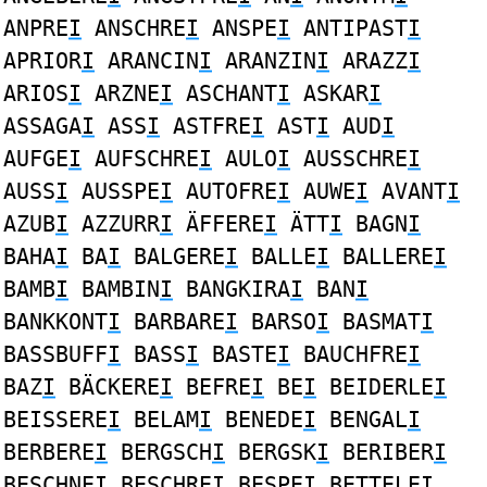
ANPRE
I
ANSCHRE
I
ANSPE
I
ANTIPAST
I
APRIOR
I
ARANCIN
I
ARANZIN
I
ARAZZ
I
ARIOS
I
ARZNE
I
ASCHANT
I
ASKAR
I
ASSAGA
I
ASS
I
ASTFRE
I
AST
I
AUD
I
AUFGE
I
AUFSCHRE
I
AULO
I
AUSSCHRE
I
AUSS
I
AUSSPE
I
AUTOFRE
I
AUWE
I
AVANT
I
AZUB
I
AZZURR
I
ÄFFERE
I
ÄTT
I
BAGN
I
BAHA
I
BA
I
BALGERE
I
BALLE
I
BALLERE
I
BAMB
I
BAMBIN
I
BANGKIRA
I
BAN
I
BANKKONT
I
BARBARE
I
BARSO
I
BASMAT
I
BASSBUFF
I
BASS
I
BASTE
I
BAUCHFRE
I
BAZ
I
BÄCKERE
I
BEFRE
I
BE
I
BEIDERLE
I
BEISSERE
I
BELAM
I
BENEDE
I
BENGAL
I
BERBERE
I
BERGSCH
I
BERGSK
I
BERIBER
I
BESCHNE
I
BESCHRE
I
BESPE
I
BETTELE
I