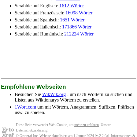
Scrabble auf Englisch:
1612 Wörter
Scrabble auf Französisch:
16098 Wörter
Scrabble auf Spanisch:
1651 Wörter
Scrabble auf Italienisch:
171866 Wörter
Scrabble auf Rumänisch:
212224 Wörter
Empfohlene Webseiten
Besuchen Sie
WikWik.org
- um nach Wörtern zu suchen und
Listen aus Wiktionarys Wörtern zu erstellen.
1Wort.com
um mit Wörtern, Anagrammen, Suffixen, Präfixen
usw. zu spielen.
Diese Seite verwendet Web-Cookie, um
mehr zu erfahren
. Unsere
Datenschutzerklärung
.
© Ortograf Inc. Website aktualisiert am 1 Januar 2024 (v-2.2.0
a
).
Informationen &