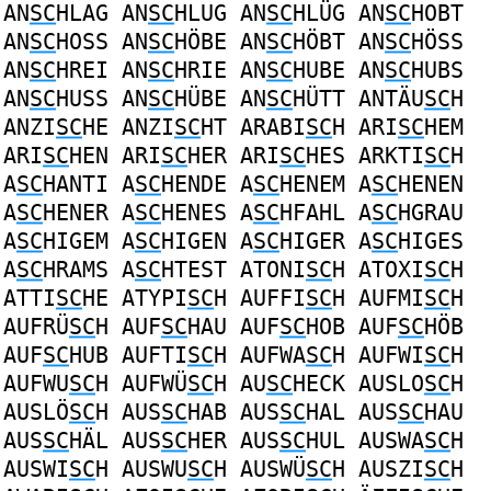
AN
SC
HLAG
AN
SC
HLUG
AN
SC
HLÜG
AN
SC
HOBT
AN
SC
HOSS
AN
SC
HÖBE
AN
SC
HÖBT
AN
SC
HÖSS
AN
SC
HREI
AN
SC
HRIE
AN
SC
HUBE
AN
SC
HUBS
AN
SC
HUSS
AN
SC
HÜBE
AN
SC
HÜTT
ANTÄU
SC
H
ANZI
SC
HE
ANZI
SC
HT
ARABI
SC
H
ARI
SC
HEM
ARI
SC
HEN
ARI
SC
HER
ARI
SC
HES
ARKTI
SC
H
A
SC
HANTI
A
SC
HENDE
A
SC
HENEM
A
SC
HENEN
A
SC
HENER
A
SC
HENES
A
SC
HFAHL
A
SC
HGRAU
A
SC
HIGEM
A
SC
HIGEN
A
SC
HIGER
A
SC
HIGES
A
SC
HRAMS
A
SC
HTEST
ATONI
SC
H
ATOXI
SC
H
ATTI
SC
HE
ATYPI
SC
H
AUFFI
SC
H
AUFMI
SC
H
AUFRÜ
SC
H
AUF
SC
HAU
AUF
SC
HOB
AUF
SC
HÖB
AUF
SC
HUB
AUFTI
SC
H
AUFWA
SC
H
AUFWI
SC
H
AUFWU
SC
H
AUFWÜ
SC
H
AU
SC
HECK
AUSLO
SC
H
AUSLÖ
SC
H
AUS
SC
HAB
AUS
SC
HAL
AUS
SC
HAU
AUS
SC
HÄL
AUS
SC
HER
AUS
SC
HUL
AUSWA
SC
H
AUSWI
SC
H
AUSWU
SC
H
AUSWÜ
SC
H
AUSZI
SC
H