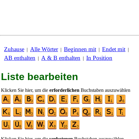
Zuhause
Alle Wörter
Beginnen mit
Endet mit
|
|
|
|
AB enthalten
A & B enthalten
In Position
|
|
Liste bearbeiten
Klicken Sie hier, um die
erforderlichen
Buchstaben auszuwählen
Klicken Sie hier, um die
verbotenen
Buchstaben auszuwählen