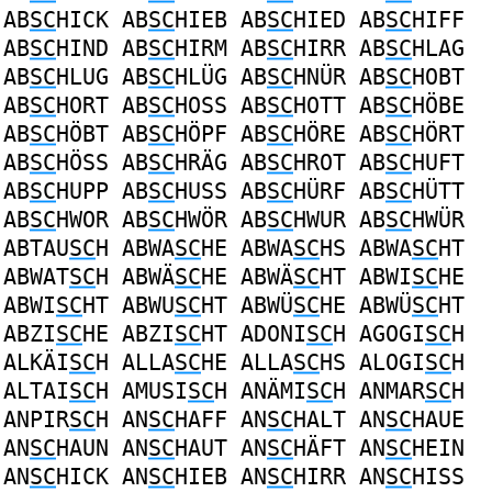
AB
SC
HICK
AB
SC
HIEB
AB
SC
HIED
AB
SC
HIFF
AB
SC
HIND
AB
SC
HIRM
AB
SC
HIRR
AB
SC
HLAG
AB
SC
HLUG
AB
SC
HLÜG
AB
SC
HNÜR
AB
SC
HOBT
AB
SC
HORT
AB
SC
HOSS
AB
SC
HOTT
AB
SC
HÖBE
AB
SC
HÖBT
AB
SC
HÖPF
AB
SC
HÖRE
AB
SC
HÖRT
AB
SC
HÖSS
AB
SC
HRÄG
AB
SC
HROT
AB
SC
HUFT
AB
SC
HUPP
AB
SC
HUSS
AB
SC
HÜRF
AB
SC
HÜTT
AB
SC
HWOR
AB
SC
HWÖR
AB
SC
HWUR
AB
SC
HWÜR
ABTAU
SC
H
ABWA
SC
HE
ABWA
SC
HS
ABWA
SC
HT
ABWAT
SC
H
ABWÄ
SC
HE
ABWÄ
SC
HT
ABWI
SC
HE
ABWI
SC
HT
ABWU
SC
HT
ABWÜ
SC
HE
ABWÜ
SC
HT
ABZI
SC
HE
ABZI
SC
HT
ADONI
SC
H
AGOGI
SC
H
ALKÄI
SC
H
ALLA
SC
HE
ALLA
SC
HS
ALOGI
SC
H
ALTAI
SC
H
AMUSI
SC
H
ANÄMI
SC
H
ANMAR
SC
H
ANPIR
SC
H
AN
SC
HAFF
AN
SC
HALT
AN
SC
HAUE
AN
SC
HAUN
AN
SC
HAUT
AN
SC
HÄFT
AN
SC
HEIN
AN
SC
HICK
AN
SC
HIEB
AN
SC
HIRR
AN
SC
HISS