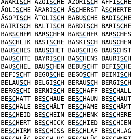
AWARI
SC
H
AZOI
SC
HE
AZORI
SC
H
ÄFFI
SC
HE
ÄOLI
SC
HE
ÄRARI
SC
H
Ä
SC
HERST
Ä
SC
HERTE
ÄSOPI
SC
H
ÄTOLI
SC
H
BABU
SC
HE
BADI
SC
HE
BAIRI
SC
H
BALTI
SC
H
BARDI
SC
H
BARI
SC
HE
BAR
SC
HEM
BAR
SC
HEN
BAR
SC
HER
BAR
SC
HES
BA
SC
HLIK
BASI
SC
HE
BASKI
SC
H
BAU
SC
HEN
BAU
SC
HES
BAU
SC
HET
BAU
SC
HIG
BAU
SC
HST
BAU
SC
HTE
BAYRI
SC
H
BÄ
SC
HENS
BÄURI
SC
H
BÄU
SC
HEL
BÄU
SC
HEN
BEBU
SC
HT
BEFI
SC
HE
BEFI
SC
HT
BEGÖ
SC
HE
BEGÖ
SC
HT
BEIMI
SC
H
BELAU
SC
H
BELGI
SC
H
BERAU
SC
H
BERGI
SC
H
BERG
SC
HI
BERNI
SC
H
BE
SC
HAFF
BE
SC
HALL
BE
SC
HATT
BE
SC
HAUE
BE
SC
HAUN
BE
SC
HAUT
BE
SC
HÄLE
BE
SC
HÄLT
BE
SC
HÄME
BE
SC
HÄMT
BE
SC
HEID
BE
SC
HEIN
BE
SC
HENK
BE
SC
HERE
BE
SC
HERT
BE
SC
HICK
BE
SC
HIED
BE
SC
HIEN
BE
SC
HIRM
BE
SC
HISS
BE
SC
HLAF
BE
SC
HLAG