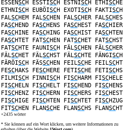
ESSEN
SC
H
ESSTI
SC
H
ESTNI
SC
H
ETHI
SC
HE
ETHNI
SC
H
EUBÖI
SC
H
EXOTI
SC
H
FAKTI
SC
H
FAL
SC
HEM
FAL
SC
HEN
FAL
SC
HER
FAL
SC
HES
FA
SC
HEND
FA
SC
HENS
FA
SC
HEST
FA
SC
HIER
FA
SC
HINE
FA
SC
HING
FA
SC
HIST
FA
SC
HTEN
FA
SC
HTET
FAT
SC
HEN
FAT
SC
HET
FAT
SC
HST
FAT
SC
HTE
FAUNI
SC
H
FÄL
SC
HEN
FÄL
SC
HER
FÄL
SC
HET
FÄL
SC
HST
FÄL
SC
HTE
FÄNGI
SC
H
FÄRÖI
SC
H
FÄS
SC
HEN
FEIL
SC
HE
FEIL
SC
HT
FE
SC
HAKS
FE
SC
HERE
FETI
SC
HE
FETI
SC
HS
FILMI
SC
H
FINNI
SC
H
FI
SC
HARM
FI
SC
HELE
FI
SC
HELN
FI
SC
HELT
FI
SC
HEND
FI
SC
HENS
FI
SC
HENZ
FI
SC
HERN
FI
SC
HERS
FI
SC
HEST
FI
SC
HIGE
FI
SC
HTEN
FI
SC
HTET
FI
SC
HZUG
FIT
SC
HEN
FLAN
SC
HE
FLAN
SC
HS
FLAN
SC
HT
+2435 wörter
* Sie können auf ein Wort klicken, um weitere Informationen zu
erhalten (über die Website
1Wort.com
).