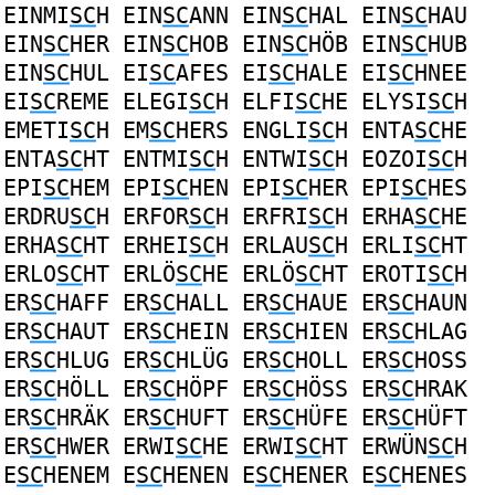
EINMI
SC
H
EIN
SC
ANN
EIN
SC
HAL
EIN
SC
HAU
EIN
SC
HER
EIN
SC
HOB
EIN
SC
HÖB
EIN
SC
HUB
EIN
SC
HUL
EI
SC
AFES
EI
SC
HALE
EI
SC
HNEE
EI
SC
REME
ELEGI
SC
H
ELFI
SC
HE
ELYSI
SC
H
EMETI
SC
H
EM
SC
HERS
ENGLI
SC
H
ENTA
SC
HE
ENTA
SC
HT
ENTMI
SC
H
ENTWI
SC
H
EOZOI
SC
H
EPI
SC
HEM
EPI
SC
HEN
EPI
SC
HER
EPI
SC
HES
ERDRU
SC
H
ERFOR
SC
H
ERFRI
SC
H
ERHA
SC
HE
ERHA
SC
HT
ERHEI
SC
H
ERLAU
SC
H
ERLI
SC
HT
ERLO
SC
HT
ERLÖ
SC
HE
ERLÖ
SC
HT
EROTI
SC
H
ER
SC
HAFF
ER
SC
HALL
ER
SC
HAUE
ER
SC
HAUN
ER
SC
HAUT
ER
SC
HEIN
ER
SC
HIEN
ER
SC
HLAG
ER
SC
HLUG
ER
SC
HLÜG
ER
SC
HOLL
ER
SC
HOSS
ER
SC
HÖLL
ER
SC
HÖPF
ER
SC
HÖSS
ER
SC
HRAK
ER
SC
HRÄK
ER
SC
HUFT
ER
SC
HÜFE
ER
SC
HÜFT
ER
SC
HWER
ERWI
SC
HE
ERWI
SC
HT
ERWÜN
SC
H
E
SC
HENEM
E
SC
HENEN
E
SC
HENER
E
SC
HENES