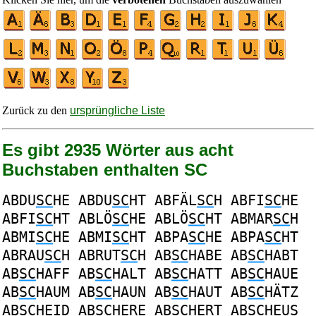
Zurück zu den
ursprüngliche Liste
Es gibt 2935 Wörter aus acht
Buchstaben enthalten SC
ABDU
SC
HE
ABDU
SC
HT
ABFÄL
SC
H
ABFI
SC
HE
ABFI
SC
HT
ABLÖ
SC
HE
ABLÖ
SC
HT
ABMAR
SC
H
ABMI
SC
HE
ABMI
SC
HT
ABPA
SC
HE
ABPA
SC
HT
ABRAU
SC
H
ABRUT
SC
H
AB
SC
HABE
AB
SC
HABT
AB
SC
HAFF
AB
SC
HALT
AB
SC
HATT
AB
SC
HAUE
AB
SC
HAUM
AB
SC
HAUN
AB
SC
HAUT
AB
SC
HÄTZ
AB
SC
HEID
AB
SC
HERE
AB
SC
HERT
AB
SC
HEUS