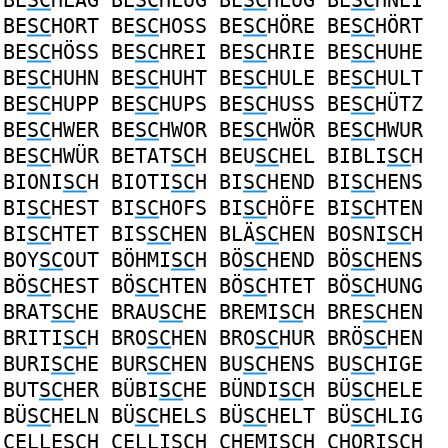
BE
SC
HLÄG
BE
SC
HLUG
BE
SC
HLÜG
BE
SC
HNEI
BE
SC
HORT
BE
SC
HOSS
BE
SC
HÖRE
BE
SC
HÖRT
BE
SC
HÖSS
BE
SC
HREI
BE
SC
HRIE
BE
SC
HUHE
BE
SC
HUHN
BE
SC
HUHT
BE
SC
HULE
BE
SC
HULT
BE
SC
HUPP
BE
SC
HUPS
BE
SC
HUSS
BE
SC
HÜTZ
BE
SC
HWER
BE
SC
HWOR
BE
SC
HWÖR
BE
SC
HWUR
BE
SC
HWÜR
BETAT
SC
H
BEU
SC
HEL
BIBLI
SC
H
BIONI
SC
H
BIOTI
SC
H
BI
SC
HEND
BI
SC
HENS
BI
SC
HEST
BI
SC
HOFS
BI
SC
HÖFE
BI
SC
HTEN
BI
SC
HTET
BIS
SC
HEN
BLÄ
SC
HEN
BOSNI
SC
H
BOY
SC
OUT
BÖHMI
SC
H
BÖ
SC
HEND
BÖ
SC
HENS
BÖ
SC
HEST
BÖ
SC
HTEN
BÖ
SC
HTET
BÖ
SC
HUNG
BRAT
SC
HE
BRAU
SC
HE
BREMI
SC
H
BRE
SC
HEN
BRITI
SC
H
BRO
SC
HEN
BRO
SC
HUR
BRÖ
SC
HEN
BURI
SC
HE
BUR
SC
HEN
BU
SC
HENS
BU
SC
HIGE
BUT
SC
HER
BÜBI
SC
HE
BÜNDI
SC
H
BÜ
SC
HELE
BÜ
SC
HELN
BÜ
SC
HELS
BÜ
SC
HELT
BÜ
SC
HLIG
CELLE
SC
H
CELLI
SC
H
CHEMI
SC
H
CHORI
SC
H