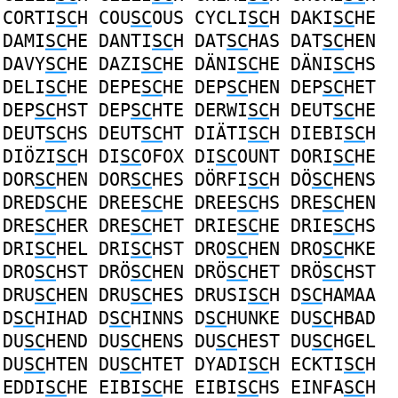
CORTI
SC
H
COU
SC
OUS
CYCLI
SC
H
DAKI
SC
HE
DAMI
SC
HE
DANTI
SC
H
DAT
SC
HAS
DAT
SC
HEN
DAVY
SC
HE
DAZI
SC
HE
DÄNI
SC
HE
DÄNI
SC
HS
DELI
SC
HE
DEPE
SC
HE
DEP
SC
HEN
DEP
SC
HET
DEP
SC
HST
DEP
SC
HTE
DERWI
SC
H
DEUT
SC
HE
DEUT
SC
HS
DEUT
SC
HT
DIÄTI
SC
H
DIEBI
SC
H
DIÖZI
SC
H
DI
SC
OFOX
DI
SC
OUNT
DORI
SC
HE
DOR
SC
HEN
DOR
SC
HES
DÖRFI
SC
H
DÖ
SC
HENS
DRED
SC
HE
DREE
SC
HE
DREE
SC
HS
DRE
SC
HEN
DRE
SC
HER
DRE
SC
HET
DRIE
SC
HE
DRIE
SC
HS
DRI
SC
HEL
DRI
SC
HST
DRO
SC
HEN
DRO
SC
HKE
DRO
SC
HST
DRÖ
SC
HEN
DRÖ
SC
HET
DRÖ
SC
HST
DRU
SC
HEN
DRU
SC
HES
DRUSI
SC
H
D
SC
HAMAA
D
SC
HIHAD
D
SC
HINNS
D
SC
HUNKE
DU
SC
HBAD
DU
SC
HEND
DU
SC
HENS
DU
SC
HEST
DU
SC
HGEL
DU
SC
HTEN
DU
SC
HTET
DYADI
SC
H
ECKTI
SC
H
EDDI
SC
HE
EIBI
SC
HE
EIBI
SC
HS
EINFA
SC
H