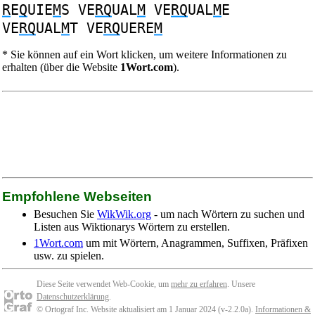
R
E
Q
UIE
M
S
VE
RQ
UAL
M
VE
RQ
UAL
M
E
VE
RQ
UAL
M
T
VE
RQ
UERE
M
* Sie können auf ein Wort klicken, um weitere Informationen zu
erhalten (über die Website
1Wort.com
).
Empfohlene Webseiten
Besuchen Sie
WikWik.org
- um nach Wörtern zu suchen und
Listen aus Wiktionarys Wörtern zu erstellen.
1Wort.com
um mit Wörtern, Anagrammen, Suffixen, Präfixen
usw. zu spielen.
Diese Seite verwendet Web-Cookie, um
mehr zu erfahren
. Unsere
Datenschutzerklärung
.
© Ortograf Inc. Website aktualisiert am 1 Januar 2024 (v-2.2.0
a
).
Informationen &