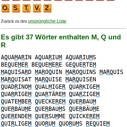
Zurück zu den
ursprüngliche Liste
Es gibt 37 Wörter enthalten M, Q und
R
A
Q
UA
M
A
R
IN
A
Q
UA
R
IU
M
A
Q
UA
R
IU
M
S
BE
Q
UE
M
E
R
BE
Q
UE
M
E
R
E
GE
Q
UE
R
TE
M
M
A
Q
UISA
R
D
M
A
R
O
Q
UIN
M
A
R
O
Q
UINS
M
A
RQ
UIS
M
A
RQ
UISAT
M
A
RQ
UISE
M
A
RQ
UISEN
Q
UAD
R
INO
M
Q
UAL
M
IGE
R
Q
UA
R
KIGE
M
Q
UA
R
RIGE
M
Q
UA
R
TÄRE
M
Q
UA
R
ZIGE
M
Q
UATE
M
BE
R
Q
UECKE
R
E
M
Q
UE
R
BAU
M
Q
UE
R
BAU
M
E
Q
UE
R
BAU
M
S
Q
UE
R
BÄU
M
E
Q
UE
R
ENDE
M
Q
UE
R
SU
M
ME
Q
UICKE
R
E
M
Q
UI
R
LIGE
M
Q
UO
R
U
M
Q
UO
R
U
M
S
R
E
Q
UIE
M