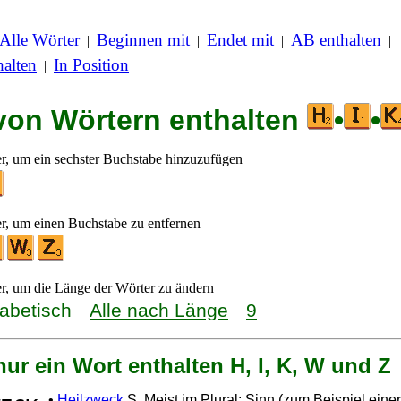
Alle Wörter
Beginnen mit
Endet mit
AB enthalten
|
|
|
|
alten
In Position
|
 von Wörtern enthalten
•
•
er, um ein sechster Buchstabe hinzuzufügen
er, um einen Buchstabe zu entfernen
er, um die Länge der Wörter zu ändern
habetisch
Alle nach Länge
9
nur ein Wort enthalten H, I, K, W und Z
•
Heilzweck
S. Meist im Plural: Sinn (zum Beispiel ein