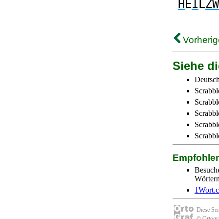
H
E
I
L
ZW
Vorherig
Siehe di
Deutsch
Scrabbl
Scrabbl
Scrabbl
Scrabble
Scrabbl
Empfohle
Besuch
Wörtern 
1Wort.
Diese Se
© Ortogra