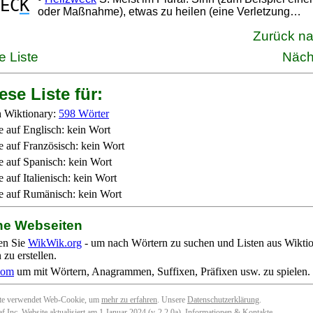
EC
K
oder Maßnahme), etwas zu heilen (eine Verletzung…
Zurück n
e Liste
Näch
ese Liste für:
 Wiktionary:
598 Wörter
e auf Englisch: kein Wort
e auf Französisch: kein Wort
e auf Spanisch: kein Wort
 auf Italienisch: kein Wort
e auf Rumänisch: kein Wort
ne Webseiten
en Sie
WikWik.org
- um nach Wörtern zu suchen und Listen aus Wikti
zu erstellen.
com
um mit Wörtern, Anagrammen, Suffixen, Präfixen usw. zu spielen.
ite verwendet Web-Cookie, um
mehr zu erfahren
. Unsere
Datenschutzerklärung
.
f Inc. Website aktualisiert am 1 Januar 2024 (v-2.2.0
a
).
Informationen & Kontakte
.