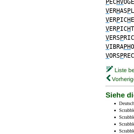
P
EC
HV
OG
V
ER
H
AS
P
V
ER
P
IC
H
V
ER
P
IC
H
V
ERS
P
RI
V
IBRA
PH
V
ORS
P
RE
Liste b
Vorherig
Siehe di
Deutsch
Scrabbl
Scrabbl
Scrabbl
Scrabble