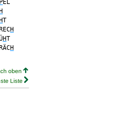
P
EL
H
H
T
REC
H
Ü
H
T
RÄC
H
ach oben
ste Liste