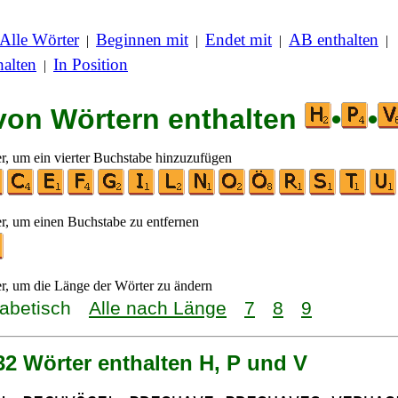
Alle Wörter
Beginnen mit
Endet mit
AB enthalten
|
|
|
|
alten
In Position
|
 von Wörtern enthalten
•
•
er, um ein vierter Buchstabe hinzuzufügen
er, um einen Buchstabe zu entfernen
er, um die Länge der Wörter zu ändern
habetisch
Alle nach Länge
7
8
9
32 Wörter enthalten H, P und V