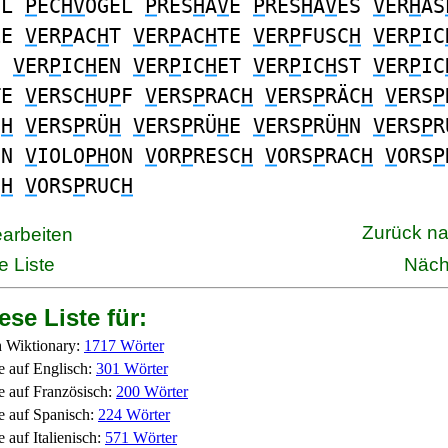
EL
P
EC
HV
ÖGEL
P
RES
H
A
V
E
P
RES
H
A
V
ES
V
ER
H
AS
LE
V
ER
P
AC
H
T
V
ER
P
AC
H
TE
V
ER
P
FUSC
H
V
ER
P
IC
E
V
ER
P
IC
H
EN
V
ER
P
IC
H
ET
V
ER
P
IC
H
ST
V
ER
P
IC
TE
V
ERSC
H
U
P
F
V
ERS
P
RAC
H
V
ERS
P
RÄC
H
V
ERS
P
C
H
V
ERS
P
RÜ
H
V
ERS
P
RÜ
H
E
V
ERS
P
RÜ
H
N
V
ERS
P
R
ON
V
IOLO
PH
ON
V
OR
P
RESC
H
V
ORS
P
RAC
H
V
ORS
P
C
H
V
ORS
P
RUC
H
Zurück n
earbeiten
e Liste
Näch
ese Liste für:
 Wiktionary:
1717 Wörter
e auf Englisch:
301 Wörter
e auf Französisch:
200 Wörter
e auf Spanisch:
224 Wörter
 auf Italienisch:
571 Wörter