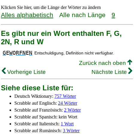
Klicken Sie hier, um die Länge der Wörter zu ändern
Alles alphabetisch
Alle nach Länge
9
Es gibt nur ein Wort enthalten F, G,
2N, R und W
G
E
W
O
RFN
E
N
Entschuldigung, Definition nicht verfügbar.
Zurück nach oben
Vorherige Liste
Nächste Liste
Siehe diese Liste für:
Deutsch Wiktionary:
757 Wörter
Scrabble auf Englisch:
24 Wörter
Scrabble auf Französisch:
2 Wörter
Scrabble auf Spanisch: kein Wort
Scrabble auf Italienisch:
1 Wort
Scrabble auf Rumänisch:
3 Wörter