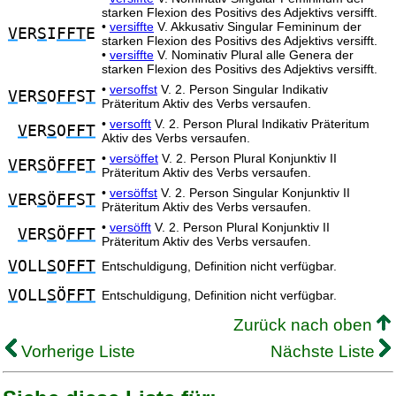
starken Flexion des Positivs des Adjektivs versifft.
•
versiffte
V. Akkusativ Singular Femininum der
V
ER
S
I
FFT
E
starken Flexion des Positivs des Adjektivs versifft.
•
versiffte
V. Nominativ Plural alle Genera der
starken Flexion des Positivs des Adjektivs versifft.
•
versoffst
V. 2. Person Singular Indikativ
V
ER
S
O
FF
S
T
Präteritum Aktiv des Verbs versaufen.
•
versofft
V. 2. Person Plural Indikativ Präteritum
V
ER
S
O
FFT
Aktiv des Verbs versaufen.
•
versöffet
V. 2. Person Plural Konjunktiv II
V
ER
S
Ö
FF
E
T
Präteritum Aktiv des Verbs versaufen.
•
versöffst
V. 2. Person Singular Konjunktiv II
V
ER
S
Ö
FF
S
T
Präteritum Aktiv des Verbs versaufen.
•
versöfft
V. 2. Person Plural Konjunktiv II
V
ER
S
Ö
FFT
Präteritum Aktiv des Verbs versaufen.
V
OLL
S
O
FFT
Entschuldigung, Definition nicht verfügbar.
V
OLL
S
Ö
FFT
Entschuldigung, Definition nicht verfügbar.
Zurück nach oben
Vorherige Liste
Nächste Liste