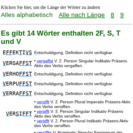
Klicken Sie hier, um die Länge der Wörter zu ändern
Alles alphabetisch
Alle nach Länge
8
9
Es gibt 14 Wörter enthalten 2F, S, T
und V
E
FF
EK
T
I
VS
Entschuldigung, Definition nicht verfügbar.
•
vergaffst
V. 2. Person Singular Indikativ Präsens
V
ERGA
FFST
Aktiv des Verbs vergaffen.
V
ERHO
FFST
Entschuldigung, Definition nicht verfügbar.
V
ERPU
FFST
Entschuldigung, Definition nicht verfügbar.
V
ERRA
FFST
Entschuldigung, Definition nicht verfügbar.
•
versifft
V. 2. Person Plural Imperativ Präsens Aktiv
des Verbs versiffen.
•
versifft
V. 3. Person Singular Indikativ Präsens
V
ER
S
I
FFT
Aktiv des Verbs versiffen.
•
versifft
V. 2. Person Plural Indikativ Präsens Aktiv
des Verbs versiffen.
•
versiffte
V. Nominativ Singular Femininum der