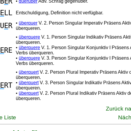
B
E
R
•
querüber
Adv. Schräg gegenüber.
E
LL
Entschuldigung, Definition nicht verfügbar.
•
überquer
V. 2. Person Singular Imperativ Präsens Akti
U
E
R
überqueren.
•
überquere
V. 1. Person Singular Indikativ Präsens Akt
überqueren.
•
überquere
V. 1. Person Singular Konjunktiv I Präsens 
E
RE
Verbs überqueren.
•
überquere
V. 3. Person Singular Konjunktiv I Präsens 
Verbs überqueren.
•
überquert
V. 2. Person Plural Imperativ Präsens Aktiv
überqueren.
•
überquert
V. 3. Person Singular Indikativ Präsens Akti
E
RT
überqueren.
•
überquert
V. 2. Person Plural Indikativ Präsens Aktiv 
überqueren.
Zurück n
e Liste
Näch