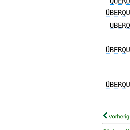
Q
U
E
R
Ü
Ü
B
E
R
Q
U
Ü
B
E
R
Q
Ü
B
E
R
Q
U
Ü
B
E
R
Q
U
Vorherig