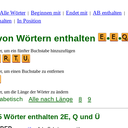
Alle Wörter
Beginnen mit
Endet mit
AB enthalten
|
|
|
|
alten
In Position
|
 von Wörtern enthalten
•
•
er, um ein fünfter Buchstabe hinzuzufügen
er, um einen Buchstabe zu entfernen
er, um die Länge der Wörter zu ändern
habetisch
Alle nach Länge
8
9
5 Wörter enthalten 2E, Q und Ü