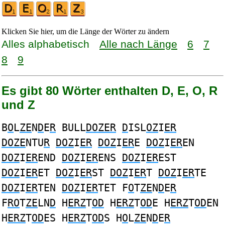
Klicken Sie hier, um die Länge der Wörter zu ändern
Alles alphabetisch
Alle nach Länge
6
7
8
9
Es gibt 80 Wörter enthalten D, E, O, R
und Z
B
O
L
ZE
N
D
E
R
BULL
DOZER
D
ISL
OZ
I
ER
DOZE
NTU
R
DOZ
I
ER
DOZ
I
ER
E
DOZ
I
ER
EN
DOZ
I
ER
END
DOZ
I
ER
ENS
DOZ
I
ER
EST
DOZ
I
ER
ET
DOZ
I
ER
ST
DOZ
I
ER
T
DOZ
I
ER
TE
DOZ
I
ER
TEN
DOZ
I
ER
TET F
O
T
ZE
N
D
E
R
F
RO
T
ZE
LN
D
H
ERZ
T
OD
H
ERZ
T
OD
E H
ERZ
T
OD
EN
H
ERZ
T
OD
ES H
ERZ
T
OD
S H
O
L
ZE
N
D
E
R