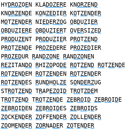
HY
DROZ
O
E
N KLA
DOZER
E KN
ORZE
N
D
KN
ORZE
N
D
E K
O
N
ZED
IE
R
K
O
T
ZE
N
D
E
R
M
O
T
ZE
N
D
E
R
NI
ED
E
RZO
G
O
B
D
U
Z
I
ER
O
B
D
U
Z
I
ER
E
O
B
D
U
Z
I
ER
T
O
V
ER
SI
Z
E
D
P
ROD
U
ZE
NT P
ROD
U
Z
I
E
R P
RO
T
ZE
N
D
P
RO
T
ZE
N
D
E P
ROZED
ERE P
ROZED
IER
P
ROZED
UR
R
AN
DZO
N
E
R
AN
DZO
N
E
N
REZ
ITAN
DO
R
HI
ZO
PO
DE
RO
T
ZE
N
D
RO
T
ZE
N
D
E
RO
T
ZE
N
D
EM
RO
T
ZE
N
D
EN
RO
T
ZE
N
D
ER
RO
T
ZE
N
D
ES
R
UN
D
H
O
L
ZE
S
O
N
DERZ
UG
ST
RO
T
ZE
N
D
T
R
AP
EZO
I
D
T
RO
T
ZDE
M
T
RO
T
ZE
N
D
T
RO
T
ZE
N
D
E
ZE
B
RO
I
D
ZE
B
RO
I
D
E
ZE
B
RO
I
D
EN
ZE
B
RO
I
D
ES
ZE
B
RO
I
D
S
ZO
CK
E
N
D
E
R
ZO
FF
E
N
D
E
R
ZO
LL
E
N
D
E
R
ZO
OM
E
N
D
E
R
ZOR
NA
DE
R
ZO
T
E
N
D
E
R