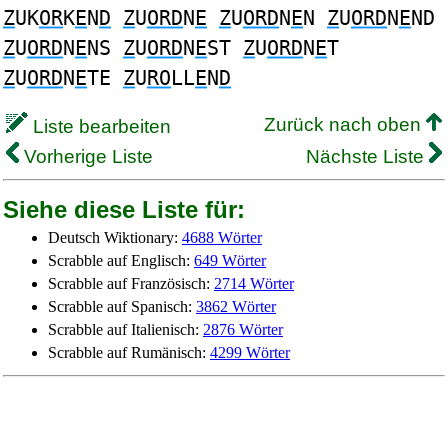
Z
UK
OR
K
E
N
D
Z
U
ORD
N
E
Z
U
ORD
N
E
N
Z
U
ORD
N
E
ND
Z
U
ORD
N
E
NS
Z
U
ORD
N
E
ST
Z
U
ORD
N
E
T
Z
U
ORD
N
E
TE
Z
U
RO
LL
E
N
D
Zurück nach oben
Liste bearbeiten
Vorherige Liste
Nächste Liste
Siehe diese Liste für:
Deutsch Wiktionary:
4688 Wörter
Scrabble auf Englisch:
649 Wörter
Scrabble auf Französisch:
2714 Wörter
Scrabble auf Spanisch:
3862 Wörter
Scrabble auf Italienisch:
2876 Wörter
Scrabble auf Rumänisch:
4299 Wörter