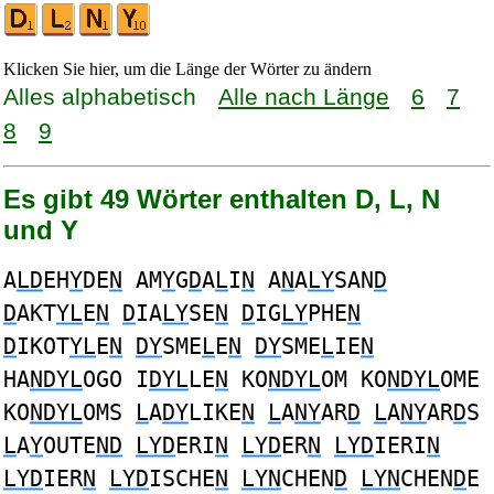
Klicken Sie hier, um die Länge der Wörter zu ändern
Alles alphabetisch
Alle nach Länge
6
7
8
9
Es gibt 49 Wörter enthalten D, L, N
und Y
A
LD
EH
Y
DE
N
AM
Y
G
D
A
L
I
N
A
N
A
LY
SAN
D
D
AKT
YL
E
N
D
IA
LY
SE
N
D
IG
LY
PHE
N
D
IKOT
YL
E
N
DY
SME
L
E
N
DY
SME
L
IE
N
HA
NDYL
OGO I
DYL
LE
N
KO
NDYL
OM KO
NDYL
OME
KO
NDYL
OMS
L
A
DY
LIKE
N
L
A
NY
AR
D
L
A
NY
AR
D
S
L
A
Y
OUTE
ND
LYD
ERI
N
LYD
ER
N
LYD
IERI
N
LYD
IER
N
LYD
ISCHE
N
LYN
CHEN
D
LYN
CHEN
D
E