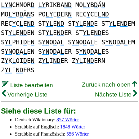
LYN
CHMOR
D
LY
RIKBA
ND
MO
LY
B
D
Ä
N
MO
LY
B
D
Ä
N
S PO
LY
E
D
ER
N
REC
Y
CE
LND
REC
Y
C
L
E
ND
ST
YL
E
ND
ST
YL
E
ND
E ST
YL
E
ND
EM
ST
YL
E
ND
EN ST
YL
E
ND
ER ST
YL
E
ND
ES
S
YL
PHI
D
E
N
S
YN
O
D
A
L
S
YN
O
D
A
L
E S
YN
O
D
A
L
EM
S
YN
O
D
A
L
EN S
YN
O
D
A
L
ER S
YN
O
D
A
L
ES
Z
Y
K
L
OI
D
E
N
Z
YL
I
ND
ER Z
YL
I
ND
ERN
Z
YL
I
ND
ERS
Zurück nach oben
Liste bearbeiten
Vorherige Liste
Nächste Liste
Siehe diese Liste für:
Deutsch Wiktionary:
857 Wörter
Scrabble auf Englisch:
1848 Wörter
Scrabble auf Französisch:
556 Wörter