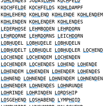
J
OHL
EN
D
ES JU
D
AS
LOH
N K
O
C
H
FE
LD
K
O
C
H
FE
LD
E K
O
C
H
FE
LD
S K
OHLD
AMPF
K
OHL
EHER
D
K
OHL
EN
D
K
OHL
EN
D
E K
OHL
EN
D
EM
K
OHL
EN
D
EN K
OHL
EN
D
ER K
OHL
EN
D
ES
L
E
D
ER
HO
SE
L
E
H
MB
OD
EN
L
E
H
R
DO
RN
L
E
H
R
DO
RNE
L
E
H
R
DO
RNS
L
EIC
HDO
RN
LO
B
H
U
D
EL
LO
B
H
U
D
ELE
LO
B
H
U
D
ELN
LO
B
H
U
D
ELT
LO
B
H
U
D
LE
LO
B
H
U
D
LER
LO
C
H
EN
D
LO
C
H
EN
D
E
LO
C
H
EN
D
EM
LO
C
H
EN
D
EN
LO
C
H
EN
D
ER
LO
C
H
EN
D
ES
LOH
EN
D
LOH
EN
D
E
LOH
EN
D
EM
LOH
EN
D
EN
LOH
EN
D
ER
LOH
EN
D
ES
LOH
NEN
D
LOH
NEN
D
E
LOH
NEN
D
EM
LOH
NEN
D
EN
LOH
NEN
D
ER
LOH
NEN
D
ES
LOH
NRUN
D
E
LOH
RIN
D
E
LOH
RIN
D
EN
LO
R
D
S
H
IP
LO
SGE
H
EN
D
LO
S
H
ABEN
D
L
YMP
HO
I
D