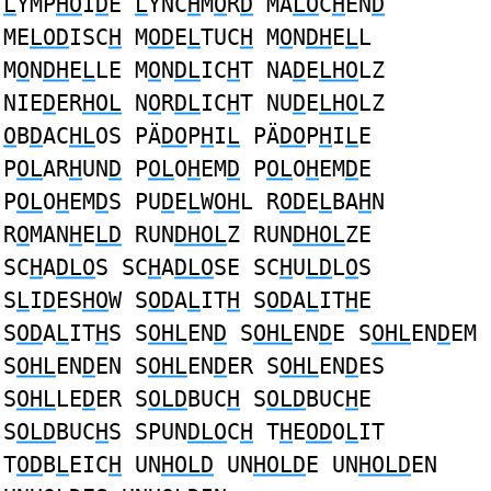
L
YMP
HO
I
D
E
L
YNC
H
M
O
R
D
MA
LO
C
H
EN
D
ME
LOD
ISC
H
M
OD
E
L
TUC
H
M
O
N
DH
E
L
L
M
O
N
DH
E
L
LE M
O
N
DL
IC
H
T NA
D
E
LHO
LZ
NIE
D
ER
HOL
N
O
R
DL
IC
H
T NU
D
E
LHO
LZ
O
B
D
AC
HL
OS PÄ
DO
P
H
I
L
PÄ
DO
P
H
I
L
E
P
OL
AR
H
UN
D
P
OL
O
H
EM
D
P
OL
O
H
EM
D
E
P
OL
O
H
EM
D
S PU
D
E
L
W
OH
L R
OD
E
L
BA
H
N
R
O
MAN
H
E
LD
RUN
DHOL
Z RUN
DHOL
ZE
SC
H
A
DLO
S SC
H
A
DLO
SE SC
H
U
LD
L
O
S
S
L
I
D
ES
HO
W S
OD
A
L
IT
H
S
OD
A
L
IT
H
E
S
OD
A
L
IT
H
S S
OHL
EN
D
S
OHL
EN
D
E S
OHL
EN
D
EM
S
OHL
EN
D
EN S
OHL
EN
D
ER S
OHL
EN
D
ES
S
OHL
LE
D
ER S
OLD
BUC
H
S
OLD
BUC
H
E
S
OLD
BUC
H
S SPUN
DLO
C
H
T
H
E
OD
O
L
IT
T
OD
B
L
EIC
H
UN
HOLD
UN
HOLD
E UN
HOLD
EN