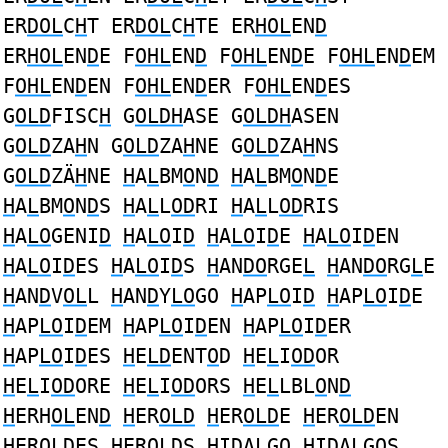
ER
DOL
C
H
T ER
DOL
C
H
TE ER
HOL
EN
D
ER
HOL
EN
D
E F
OHL
EN
D
F
OHL
EN
D
E F
OHL
EN
D
EM
F
OHL
EN
D
EN F
OHL
EN
D
ER F
OHL
EN
D
ES
G
OLD
FISC
H
G
OLDH
ASE G
OLDH
ASEN
G
OLD
ZA
H
N G
OLD
ZA
H
NE G
OLD
ZA
H
NS
G
OLD
ZÄ
H
NE
H
A
L
BM
O
N
D
H
A
L
BM
O
N
D
E
H
A
L
BM
O
N
D
S
H
A
L
L
OD
RI
H
A
L
L
OD
RIS
H
A
LO
GENI
D
H
A
LO
I
D
H
A
LO
I
D
E
H
A
LO
I
D
EN
H
A
LO
I
D
ES
H
A
LO
I
D
S
H
AN
DO
RGE
L
H
AN
DO
RG
L
E
H
AN
D
V
OL
L
H
AN
D
Y
LO
GO
H
AP
LO
I
D
H
AP
LO
I
D
E
H
AP
LO
I
D
EM
H
AP
LO
I
D
EN
H
AP
LO
I
D
ER
H
AP
LO
I
D
ES
H
E
LD
ENT
O
D
H
E
L
I
OD
OR
H
E
L
I
OD
ORE
H
E
L
I
OD
ORS
H
E
L
LBL
O
N
D
H
ERH
OL
EN
D
H
ER
OLD
H
ER
OLD
E
H
ER
OLD
EN
H
ER
OLD
ES
H
ER
OLD
S
H
I
D
A
L
G
O
H
I
D
A
L
G
O
S