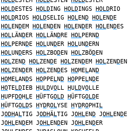
HOLD
ESTEM
HOLD
ESTEN
HOLD
ESTER
HOLD
ESTES
HOLD
ING
HOLD
INGS
HOLD
RIO
HOLD
RIOS
HOLD
SELIG
HOL
EN
D
HOL
EN
D
E
HOL
EN
D
EM
HOL
EN
D
EN
HOL
EN
D
ER
HOL
EN
D
ES
HOL
LÄN
D
ER
HOL
LÄN
D
RE
HOL
PERN
D
HOL
PERN
D
E
HOL
UN
D
ER
HOL
UN
D
ERN
HOL
UN
D
ERS
HOL
ZBO
D
EN
HOL
ZBÖ
D
EN
HOL
ZEN
D
HOL
ZEN
D
E
HOL
ZEN
D
EM
HOL
ZEN
D
EN
HOL
ZEN
D
ER
HOL
ZEN
D
ES
HO
ME
L
AN
D
HO
ME
L
AN
D
S
HO
PPE
L
N
D
HO
PPE
L
N
D
E
HO
TE
LD
IEB
H
U
LD
V
O
LL
H
U
LD
V
O
LLE
H
UPF
DO
H
L
E
H
ÜFTG
OLD
H
ÜFTG
OLD
E
H
ÜFTG
OLD
S
H
Y
D
R
OL
YSE
H
Y
D
R
O
PHI
L
J
ODH
A
L
TIG J
ODH
Ä
L
TIG J
OHL
EN
D
J
OHL
EN
D
E
J
OHL
EN
D
EM J
OHL
EN
D
EN J
OHL
EN
D
ER