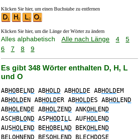
Klicken Sie hier, um einen Buchstabe zu entfernen
Klicken Sie hier, um die Länge der Wörter zu ändern
Alles alphabetisch
Alle nach Länge
4
5
6
7
8
9
Es gibt 348 Wörter enthalten D, H, L
und O
AB
HO
BE
L
N
D
AB
HOLD
AB
HOLD
E AB
HOLD
EM
AB
HOLD
EN AB
HOLD
ER AB
HOLD
ES AB
HOL
EN
D
AB
HOL
EN
D
E AB
HOL
ZEN
D
ANK
OHL
EN
D
ASC
H
B
LO
N
D
ASP
HOD
I
L
L AUF
HOL
EN
D
AUS
HOL
EN
D
BE
HO
BE
L
N
D
BEK
OHL
EN
D
BE
LOH
NEN
D
BES
OHL
EN
D
B
L
EC
HDO
SE