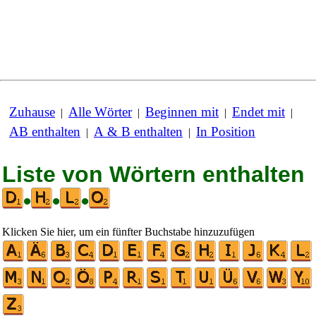
Zuhause
Alle Wörter
Beginnen mit
Endet mit
|
|
|
|
AB enthalten
A & B enthalten
In Position
|
|
Liste von Wörtern enthalten
•
•
•
Klicken Sie hier, um ein fünfter Buchstabe hinzuzufügen