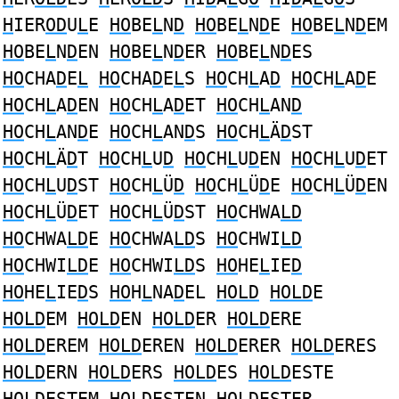
H
IER
OD
U
L
E
HO
BE
L
N
D
HO
BE
L
N
D
E
HO
BE
L
N
D
EM
HO
BE
L
N
D
EN
HO
BE
L
N
D
ER
HO
BE
L
N
D
ES
HO
CHA
D
E
L
HO
CHA
D
E
L
S
HO
CH
L
A
D
HO
CH
L
A
D
E
HO
CH
L
A
D
EN
HO
CH
L
A
D
ET
HO
CH
L
AN
D
HO
CH
L
AN
D
E
HO
CH
L
AN
D
S
HO
CH
L
Ä
D
ST
HO
CH
L
Ä
D
T
HO
CH
L
U
D
HO
CH
L
U
D
EN
HO
CH
L
U
D
ET
HO
CH
L
U
D
ST
HO
CH
L
Ü
D
HO
CH
L
Ü
D
E
HO
CH
L
Ü
D
EN
HO
CH
L
Ü
D
ET
HO
CH
L
Ü
D
ST
HO
CHWA
LD
HO
CHWA
LD
E
HO
CHWA
LD
S
HO
CHWI
LD
HO
CHWI
LD
E
HO
CHWI
LD
S
HO
HE
L
IE
D
HO
HE
L
IE
D
S
HO
H
L
NA
D
EL
HOLD
HOLD
E
HOLD
EM
HOLD
EN
HOLD
ER
HOLD
ERE
HOLD
EREM
HOLD
EREN
HOLD
ERER
HOLD
ERES
HOLD
ERN
HOLD
ERS
HOLD
ES
HOLD
ESTE