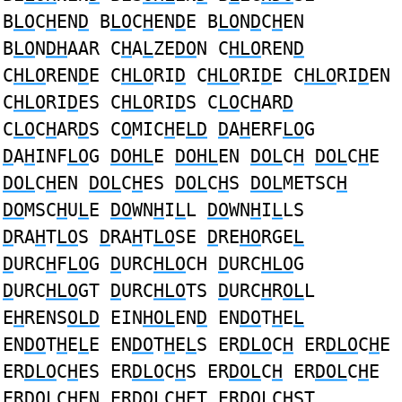
B
LO
C
H
EN
D
B
LO
C
H
EN
D
E B
LO
N
D
C
H
EN
B
LO
N
DH
AAR C
H
A
L
ZE
DO
N C
HLO
REN
D
C
HLO
REN
D
E C
HLO
RI
D
C
HLO
RI
D
E C
HLO
RI
D
EN
C
HLO
RI
D
ES C
HLO
RI
D
S C
LO
C
H
AR
D
C
LO
C
H
AR
D
S C
O
MIC
H
E
LD
D
A
H
ERF
LO
G
D
A
H
INF
LO
G
DOHL
E
DOHL
EN
DOL
C
H
DOL
C
H
E
DOL
C
H
EN
DOL
C
H
ES
DOL
C
H
S
DOL
METSC
H
DO
MSC
H
U
L
E
DO
WN
H
I
L
L
DO
WN
H
I
L
LS
D
RA
H
T
LO
S
D
RA
H
T
LO
SE
D
RE
HO
RGE
L
D
URC
H
F
LO
G
D
URC
HLO
CH
D
URC
HLO
G
D
URC
HLO
GT
D
URC
HLO
TS
D
URC
H
R
OL
L
E
H
RENS
OLD
EIN
HOL
EN
D
EN
DO
T
H
E
L
EN
DO
T
H
E
L
E EN
DO
T
H
E
L
S ER
DLO
C
H
ER
DLO
C
H
E
ER
DLO
C
H
ES ER
DLO
C
H
S ER
DOL
C
H
ER
DOL
C
H
E
ER
DOL
C
H
EN ER
DOL
C
H
ET ER
DOL
C
H
ST