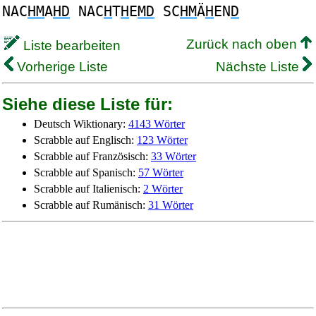
NAC
HM
A
HD
NAC
H
T
H
E
MD
SC
HM
Ä
H
EN
D
Zurück nach oben
Liste bearbeiten
Vorherige Liste
Nächste Liste
Siehe diese Liste für:
Deutsch Wiktionary:
4143 Wörter
Scrabble auf Englisch:
123 Wörter
Scrabble auf Französisch:
33 Wörter
Scrabble auf Spanisch:
57 Wörter
Scrabble auf Italienisch:
2 Wörter
Scrabble auf Rumänisch:
31 Wörter