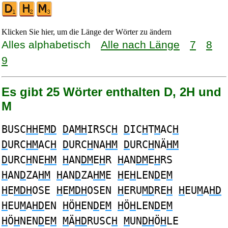
Klicken Sie hier, um die Länge der Wörter zu ändern
Alles alphabetisch
Alle nach Länge
7
8
9
Es gibt 25 Wörter enthalten D, 2H und
M
BUSC
HH
E
MD
D
A
MH
IRSC
H
D
IC
H
T
M
AC
H
D
URC
HM
AC
H
D
URC
H
NA
HM
D
URC
H
NÄ
HM
D
URC
H
NE
HM
H
AN
DM
E
H
R
H
AN
DM
E
H
RS
H
AN
D
ZA
HM
H
AN
D
ZA
HM
E
H
E
H
LEN
D
E
M
H
E
MDH
OSE
H
E
MDH
OSEN
H
ERU
MD
RE
H
H
EU
M
A
HD
H
EU
M
A
HD
EN
H
Ö
H
EN
D
E
M
H
Ö
H
LEN
D
E
M
H
Ö
H
NEN
D
E
M
M
Ä
HD
RUSC
H
M
UN
DH
Ö
H
LE