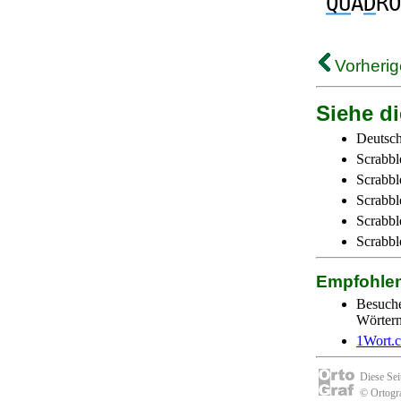
QU
A
D
RO
Vorherig
Siehe di
Deutsch
Scrabbl
Scrabbl
Scrabbl
Scrabble
Scrabbl
Empfohle
Besuch
Wörtern 
1Wort.
Diese Se
© Ortogra