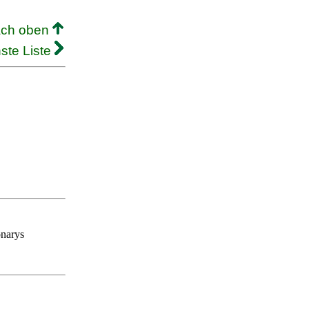
ach oben
ste Liste
onarys