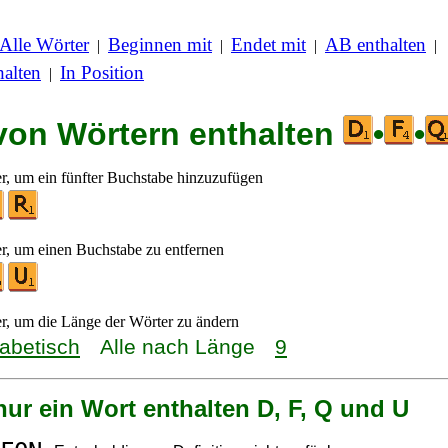
Alle Wörter
Beginnen mit
Endet mit
AB enthalten
|
|
|
|
alten
In Position
|
 von Wörtern enthalten
•
•
er, um ein fünfter Buchstabe hinzuzufügen
er, um einen Buchstabe zu entfernen
er, um die Länge der Wörter zu ändern
habetisch
Alle nach Länge
9
nur ein Wort enthalten D, F, Q und U