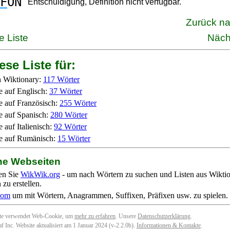
F
ON
Entschuldigung, Definition nicht verfügbar.
Zurück n
e Liste
Näch
ese Liste für:
 Wiktionary:
117 Wörter
e auf Englisch:
37 Wörter
e auf Französisch:
255 Wörter
e auf Spanisch:
280 Wörter
 auf Italienisch:
92 Wörter
e auf Rumänisch:
15 Wörter
ne Webseiten
en Sie
WikWik.org
- um nach Wörtern zu suchen und Listen aus Wikti
zu erstellen.
com
um mit Wörtern, Anagrammen, Suffixen, Präfixen usw. zu spielen.
ite verwendet Web-Cookie, um
mehr zu erfahren
. Unsere
Datenschutzerklärung
.
f Inc. Website aktualisiert am 1 Januar 2024 (v-2.2.0
b
).
Informationen & Kontakte
.