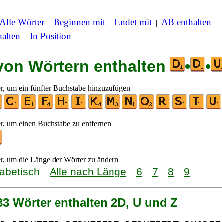
Alle Wörter
Beginnen mit
Endet mit
AB enthalten
|
|
|
|
alten
In Position
|
 von Wörtern enthalten
•
•
er, um ein fünfter Buchstabe hinzuzufügen
er, um einen Buchstabe zu entfernen
er, um die Länge der Wörter zu ändern
habetisch
Alle nach Länge
6
7
8
9
33 Wörter enthalten 2D, U und Z