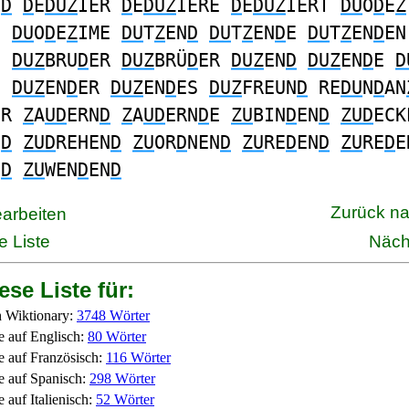
N
D
D
E
DUZ
IER
D
E
DUZ
IERE
D
E
DUZ
IERT
DU
O
D
E
Z
S
DU
O
D
E
Z
IME
DU
T
Z
EN
D
DU
T
Z
EN
D
E
DU
T
Z
EN
D
EN
S
DUZ
BRU
D
ER
DUZ
BRÜ
D
ER
DUZ
EN
D
DUZ
EN
D
E
D
N
DUZ
EN
D
ER
DUZ
EN
D
ES
DUZ
FREUN
D
RE
DU
N
D
AN
ER
Z
A
UD
ERN
D
Z
A
UD
ERN
D
E
ZU
BIN
D
EN
D
ZUD
ECK
N
D
ZUD
REHEN
D
ZU
OR
D
NEN
D
ZU
RE
D
EN
D
ZU
RE
D
E
N
D
ZU
WEN
D
EN
D
Zurück n
earbeiten
e Liste
Näch
ese Liste für:
 Wiktionary:
3748 Wörter
e auf Englisch:
80 Wörter
e auf Französisch:
116 Wörter
e auf Spanisch:
298 Wörter
 auf Italienisch:
52 Wörter