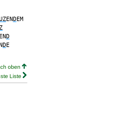
UZ
EN
D
EM
Z
EN
D
N
D
E
ach oben
ste Liste