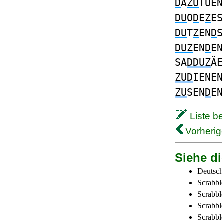
D
A
ZU
TUE
DU
O
D
E
Z
E
DU
T
Z
EN
D
DUZ
EN
D
E
SA
DDUZ
Ä
ZUD
IENE
ZU
SEN
D
E
Liste b
Vorherig
Siehe di
Deutsch
Scrabbl
Scrabbl
Scrabbl
Scrabble