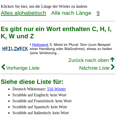
Klicken Sie hier, um die Länge der Wörter zu ändern
Alles alphabetisch
Alle nach Länge
9
Es gibt nur ein Wort enthalten C, H, I,
K, W und Z
•
Heilzweck
S. Meist im Plural: Sinn (zum Beispiel
H
E
I
L
ZW
E
CK
einer Handlung oder Maßnahme), etwas zu heilen
(eine Verletzung…
Zurück nach oben
Vorherige Liste
Nächste Liste
Siehe diese Liste für:
Deutsch Wiktionary:
516 Wörter
Scrabble auf Englisch: kein Wort
Scrabble auf Französisch: kein Wort
Scrabble auf Spanisch: kein Wort
Scrabble auf Italienisch: kein Wort