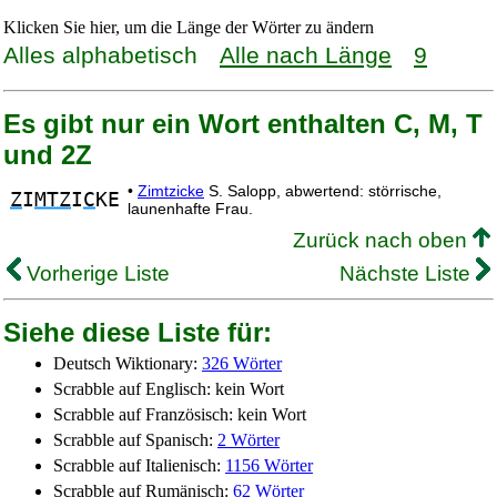
Klicken Sie hier, um die Länge der Wörter zu ändern
Alles alphabetisch
Alle nach Länge
9
Es gibt nur ein Wort enthalten C, M, T
und 2Z
•
Zimtzicke
S. Salopp, abwertend: störrische,
Z
I
MTZ
I
C
KE
launenhafte Frau.
Zurück nach oben
Vorherige Liste
Nächste Liste
Siehe diese Liste für:
Deutsch Wiktionary:
326 Wörter
Scrabble auf Englisch: kein Wort
Scrabble auf Französisch: kein Wort
Scrabble auf Spanisch:
2 Wörter
Scrabble auf Italienisch:
1156 Wörter
Scrabble auf Rumänisch:
62 Wörter