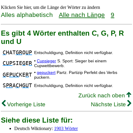
Klicken Sie hier, um die Länge der Wörter zu ändern
Alles alphabetisch
Alle nach Länge
9
Es gibt 4 Wörter enthalten C, G, P, R
und U
C
HAT
GR
O
UP
Entschuldigung, Definition nicht verfügbar.
•
Cupsieger
S. Sport: Sieger bei einem
CUP
SIE
G
E
R
Cupwettbewerb.
•
gepuckert
Partz. Partizip Perfekt des Verbs
G
E
PUC
KE
R
T
puckern.
S
PR
A
C
H
GU
T
Entschuldigung, Definition nicht verfügbar.
Zurück nach oben
Vorherige Liste
Nächste Liste
Siehe diese Liste für:
Deutsch Wiktionary:
1903 Wörter