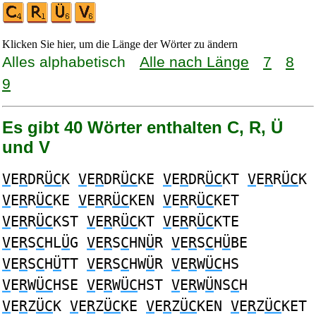
Klicken Sie hier, um die Länge der Wörter zu ändern
Alles alphabetisch
Alle nach Länge
7
8
9
Es gibt 40 Wörter enthalten C, R, Ü
und V
V
E
R
DR
ÜC
K
V
E
R
DR
ÜC
KE
V
E
R
DR
ÜC
KT
V
E
R
R
ÜC
K
V
E
R
R
ÜC
KE
V
E
R
R
ÜC
KEN
V
E
R
R
ÜC
KET
V
E
R
R
ÜC
KST
V
E
R
R
ÜC
KT
V
E
R
R
ÜC
KTE
V
E
R
S
C
HL
Ü
G
V
E
R
S
C
HN
Ü
R
V
E
R
S
C
H
Ü
BE
V
E
R
S
C
H
Ü
TT
V
E
R
S
C
HW
Ü
R
V
E
R
W
ÜC
HS
V
E
R
W
ÜC
HSE
V
E
R
W
ÜC
HST
V
E
R
W
Ü
NS
C
H
V
E
R
Z
ÜC
K
V
E
R
Z
ÜC
KE
V
E
R
Z
ÜC
KEN
V
E
R
Z
ÜC
KET