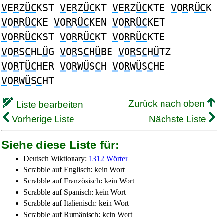
V
E
R
Z
ÜC
KST
V
E
R
Z
ÜC
KT
V
E
R
Z
ÜC
KTE
V
O
R
R
ÜC
K
V
O
R
R
ÜC
KE
V
O
R
R
ÜC
KEN
V
O
R
R
ÜC
KET
V
O
R
R
ÜC
KST
V
O
R
R
ÜC
KT
V
O
R
R
ÜC
KTE
V
O
R
S
C
HL
Ü
G
V
O
R
S
C
H
Ü
BE
V
O
R
S
C
H
Ü
TZ
V
O
R
T
ÜC
HER
V
O
R
W
Ü
S
C
H
V
O
R
W
Ü
S
C
HE
V
O
R
W
Ü
S
C
HT
Zurück nach oben
Liste bearbeiten
Vorherige Liste
Nächste Liste
Siehe diese Liste für:
Deutsch Wiktionary:
1312 Wörter
Scrabble auf Englisch: kein Wort
Scrabble auf Französisch: kein Wort
Scrabble auf Spanisch: kein Wort
Scrabble auf Italienisch: kein Wort
Scrabble auf Rumänisch: kein Wort