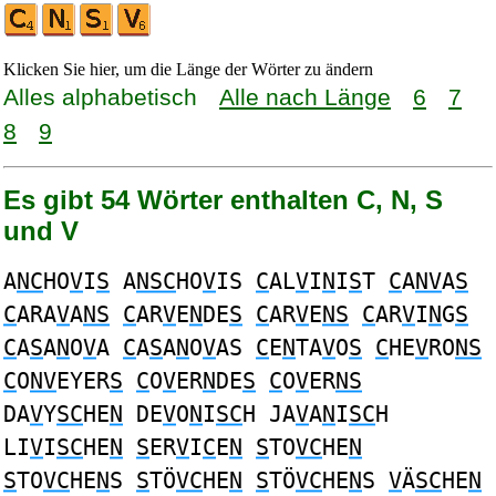
Klicken Sie hier, um die Länge der Wörter zu ändern
Alles alphabetisch
Alle nach Länge
6
7
8
9
Es gibt 54 Wörter enthalten C, N, S
und V
A
NC
HO
V
I
S
A
NSC
HO
V
IS
C
AL
V
I
N
I
S
T
C
A
NV
A
S
C
ARA
V
A
NS
C
AR
V
E
N
DE
S
C
AR
V
E
NS
C
AR
V
I
N
G
S
C
A
S
A
N
O
V
A
C
A
S
A
N
O
V
AS
C
E
N
TA
V
O
S
C
HE
V
RO
NS
C
O
NV
EYER
S
C
O
V
ER
N
DE
S
C
O
V
ER
NS
DA
V
Y
SC
HE
N
DE
V
O
N
I
SC
H JA
V
A
N
I
SC
H
LI
V
I
SC
HE
N
S
ER
V
I
C
E
N
S
TO
VC
HE
N
S
TO
VC
HE
N
S
S
TÖ
VC
HE
N
S
TÖ
VC
HE
N
S
V
Ä
SC
HE
N