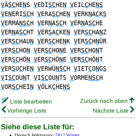
V
Ä
SC
HE
N
S
V
EDI
SC
HE
N
V
EIL
C
HE
NS
V
E
N
ERI
SC
H
V
ERA
SC
HE
N
V
ERK
N
A
C
K
S
V
ERMA
NSC
H
V
ER
N
A
SC
H
V
ER
N
A
SC
HE
V
ER
N
A
SC
HT
V
ER
S
A
C
KE
N
V
ER
SC
HA
N
Z
V
ER
SC
HAU
N
V
ER
SC
HE
N
K
V
ER
SC
H
N
ÜR
V
ER
SC
HO
N
V
ER
SC
HO
N
E
V
ER
SC
HO
N
T
V
ER
SC
HÖ
N
V
ER
SC
HÖ
N
E
V
ER
SC
HÖ
N
T
V
ER
S
U
C
HE
N
V
ERWÜ
NSC
H
V
IET
C
O
N
G
S
V
I
SC
OU
N
T
V
I
SC
OU
N
TS
V
ORME
NSC
H
V
OR
SC
HEI
N
V
ÖLK
C
HE
NS
Zurück nach oben
Liste bearbeiten
Vorherige Liste
Nächste Liste
Siehe diese Liste für:
Deutsch Wiktionary:
7812 Wörter