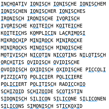
I
N
C
H
O
AT
I
V
IO
N
I
S
C
H
IO
N
I
S
C
HE
IO
N
I
S
C
HEM
IO
N
I
S
C
HEN
IO
N
I
S
C
HER
IO
N
I
S
C
HES
I
R
O
N
I
S
C
H
I
R
O
N
I
S
C
HE
I
V
O
R
I
S
C
H
I
V
O
R
I
S
C
HE K
OI
TE
IC
H K
OI
TE
IC
HE
K
OI
TE
IC
HS K
O
MPL
ICI
N LA
C
R
I
M
O
S
I
M
I
KR
OC
H
I
P M
I
N
I
R
OC
K M
I
N
I
R
OC
KE
M
I
N
I
R
OC
KS M
I
N
OI
S
C
H M
I
N
OI
S
C
HE
M
O
T
I
V
I
S
C
H N
ICO
T
I
N N
ICO
T
I
NS N
I
L
O
T
I
S
C
H
O
R
C
H
I
T
I
S
O
V
I
D
I
S
C
H
O
V
I
D
I
S
C
HE
O
VO
I
D
I
S
C
H
O
X
I
D
I
S
C
H
O
X
I
D
I
S
C
HE P
IC
C
O
L
I
P
I
ZZ
IC
AT
O
P
O
L
ICI
ER P
O
L
ICI
ERE
P
O
L
ICI
ERT P
O
L
I
T
I
S
C
H RAD
IC
CH
IO
S
C
H
I
Z
OI
D S
C
H
I
Z
OI
DE S
CO
T
I
ST
I
N
S
I
D
O
N
I
S
C
H S
I
L
ICO
N S
I
L
ICO
NE S
I
L
ICO
NEN
S
I
L
ICO
NS S
I
M
O
N
I
S
C
H ST
IC
K
O
X
I
D