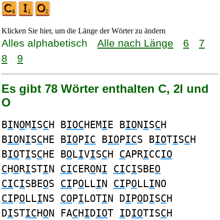
Klicken Sie hier, um die Länge der Wörter zu ändern
Alles alphabetisch
Alle nach Länge
6
7
8
9
Es gibt 78 Wörter enthalten C, 2I und
O
B
I
N
O
M
I
S
C
H B
IOC
HEM
I
E B
IO
N
I
S
C
H
B
IO
N
I
S
C
HE B
IO
P
IC
B
IO
P
IC
S B
IO
T
I
S
C
H
B
IO
T
I
S
C
HE B
O
L
I
V
I
S
C
H
C
APR
I
CC
IO
C
H
O
R
I
ST
I
N
CI
CER
O
N
I
CI
C
I
SBE
O
CI
C
I
SBE
O
S
CI
P
O
LL
I
N
CI
P
O
LL
I
NO
CI
P
O
LL
I
NS
CO
P
I
LOT
I
N D
I
P
O
D
I
S
C
H
D
I
ST
IC
H
O
N FA
C
H
I
D
IO
T
I
D
IO
TIS
C
H