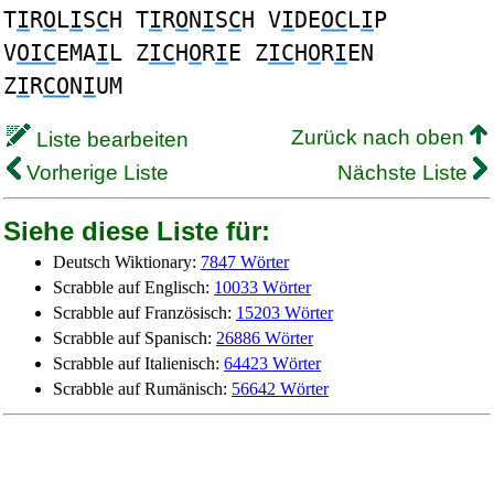
T
I
R
O
L
I
S
C
H T
I
R
O
N
I
S
C
H V
I
DE
OC
L
I
P
V
OIC
EMA
I
L Z
IC
H
O
R
I
E Z
IC
H
O
R
I
EN
Z
I
R
CO
N
I
UM
Zurück nach oben
Liste bearbeiten
Vorherige Liste
Nächste Liste
Siehe diese Liste für:
Deutsch Wiktionary:
7847 Wörter
Scrabble auf Englisch:
10033 Wörter
Scrabble auf Französisch:
15203 Wörter
Scrabble auf Spanisch:
26886 Wörter
Scrabble auf Italienisch:
64423 Wörter
Scrabble auf Rumänisch:
56642 Wörter