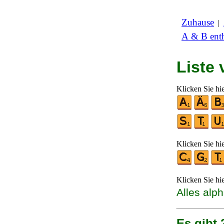
Zuhause
|
A & B enth
Liste
Klicken Sie hi
Klicken Sie hi
Klicken Sie hi
Alles alp
Es gibt 