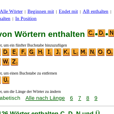
Alle Wörter
Beginnen mit
Endet mit
AB enthalten
|
|
|
|
alten
In Position
|
 von Wörtern enthalten
•
•
er, um ein fünfter Buchstabe hinzuzufügen
er, um einen Buchstabe zu entfernen
er, um die Länge der Wörter zu ändern
habetisch
Alle nach Länge
6
7
8
9
126 Wörter enthalten C, D, N und Ü