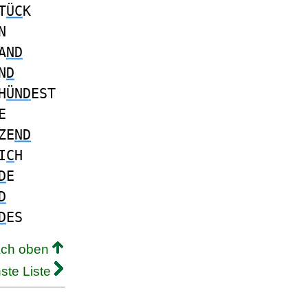
T
ÜC
K
N
A
ND
N
D
H
ÜND
EST
E
ZE
ND
I
C
H
D
E
D
D
ES
ach oben
ste Liste