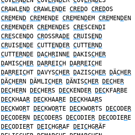
C
OV
ER
N
D
EN
C
OV
ER
N
D
ER
C
OV
ER
N
D
ES
CR
AWL
E
N
D
CR
AWL
E
N
D
E
CRED
O
CRED
OS
CRE
MEN
D
CRE
MEN
D
E
CRE
MEN
D
EM
CRE
MEN
D
EN
CRE
MEN
D
ER
CRE
MEN
D
ES
CRE
SCEN
D
I
CRE
SCEN
D
O
CR
OSSRA
DE
CR
UIS
E
N
D
CR
UIS
E
N
D
E
C
UTT
E
N
D
E
R
C
UTT
ER
N
D
C
UTT
ER
N
D
E
D
A
C
H
R
INN
E
D
AKIS
C
H
ER
D
AMIS
C
H
ER
D
A
R
R
E
I
C
H
D
A
R
R
E
I
C
HE
D
A
R
R
E
I
C
HT
D
AVYS
C
H
ER
D
AZIS
C
H
ER
D
Ä
C
H
ER
D
Ä
C
H
ER
N
D
ÄMLI
C
H
ER
D
ÄNIS
C
H
ER
DEC
HE
R
DEC
HE
R
N
DEC
HE
R
S
DEC
KENDE
R
DEC
KFA
R
BE
DEC
KHAA
R
DEC
KHAA
R
E
DEC
KHAA
R
S
DEC
KWO
R
T
DEC
KWO
R
TE
DEC
KWO
R
TS
DEC
ODE
R
DEC
ODE
R
N
DEC
ODE
R
S
DEC
ODIE
R
DEC
ODIE
R
E
DEC
ODIE
R
T
DE
I
C
HG
R
AF
DE
I
C
HG
R
ÄF