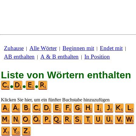
Zuhause
Alle Wörter
Beginnen mit
Endet mit
|
|
|
|
AB enthalten
A & B enthalten
In Position
|
|
Liste von Wörtern enthalten
•
•
•
Klicken Sie hier, um ein fünfter Buchstabe hinzuzufügen