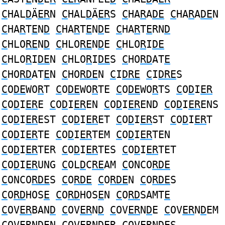
C
HAL
D
Ä
ER
N
C
HAL
D
Ä
ER
S
C
HA
R
A
DE
C
HA
R
A
DE
N
C
HA
R
T
E
N
D
C
HA
R
T
E
N
D
E
C
HA
R
T
E
RN
D
C
HLO
RE
N
D
C
HLO
RE
N
D
E
C
HLO
R
I
DE
C
HLO
R
I
DE
N
C
HLO
R
I
DE
S
C
HO
RD
AT
E
C
HO
RD
AT
E
N
C
HO
RDE
N
C
I
DRE
C
I
DRE
S
C
O
DE
WO
R
T
C
O
DE
WO
R
TE
C
O
DE
WO
R
TS
C
O
D
I
ER
C
O
D
I
ER
E
C
O
D
I
ER
EN
C
O
D
I
ER
END
C
O
D
I
ER
ENS
C
O
D
I
ER
EST
C
O
D
I
ER
ET
C
O
D
I
ER
ST
C
O
D
I
ER
T
C
O
D
I
ER
TE
C
O
D
I
ER
TEM
C
O
D
I
ER
TEN
C
O
D
I
ER
TER
C
O
D
I
ER
TES
C
O
D
I
ER
TET
C
O
D
I
ER
UNG
C
OL
D
C
RE
AM
C
ONCO
RDE
C
ONCO
RDE
S
C
O
RDE
C
O
RDE
N
C
O
RDE
S
C
O
RD
HOS
E
C
O
RD
HOS
E
N
C
O
RD
SAMT
E
C
OV
ER
BAN
D
C
OV
ER
N
D
C
OV
ER
N
D
E
C
OV
ER
N
D
EM