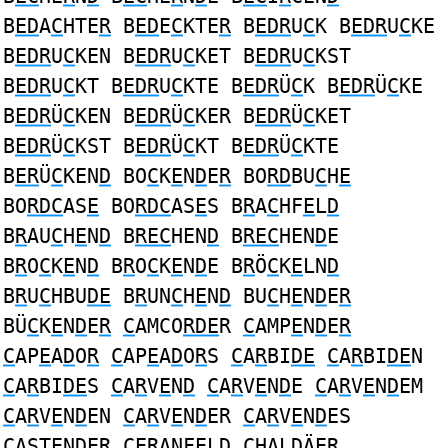
B
ED
A
C
HTE
R
B
ED
E
C
KTE
R
B
EDR
U
C
K B
EDR
U
C
KE
B
EDR
U
C
KEN B
EDR
U
C
KET B
EDR
U
C
KST
B
EDR
U
C
KT B
EDR
U
C
KTE B
EDR
Ü
C
K B
EDR
Ü
C
KE
B
EDR
Ü
C
KEN B
EDR
Ü
C
KER B
EDR
Ü
C
KET
B
EDR
Ü
C
KST B
EDR
Ü
C
KT B
EDR
Ü
C
KTE
B
ER
Ü
C
KEN
D
BO
C
K
E
N
D
E
R
BO
RD
BU
C
H
E
BO
RDC
AS
E
BO
RDC
AS
E
S B
R
A
C
HF
E
L
D
B
R
AU
C
H
E
N
D
B
REC
HEN
D
B
REC
HEN
D
E
B
R
O
C
K
E
N
D
B
R
O
C
K
E
N
D
E B
R
Ö
C
K
E
LN
D
B
R
U
C
HBU
DE
B
R
UN
C
H
E
N
D
BU
C
H
E
N
D
E
R
BÜ
C
K
E
N
D
E
R
C
AMCO
RDE
R
C
AMP
E
N
D
E
R
C
AP
E
A
D
O
R
C
AP
E
A
D
O
R
S
C
A
R
BI
DE
C
A
R
BI
DE
N
C
A
R
BI
DE
S
C
A
R
V
E
N
D
C
A
R
V
E
N
D
E
C
A
R
V
E
N
D
EM
C
A
R
V
E
N
D
EN
C
A
R
V
E
N
D
ER
C
A
R
V
E
N
D
ES
C
AST
E
N
D
E
R
CER
ANFEL
D
C
HAL
D
Ä
ER