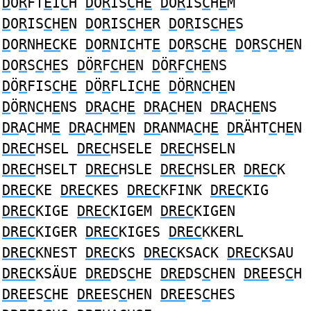
D
O
R
FT
E
I
C
H
D
O
R
IS
C
H
E
D
O
R
IS
C
H
E
M
D
O
R
IS
C
H
E
N
D
O
R
IS
C
H
E
R
D
O
R
IS
C
H
E
S
D
O
R
NH
EC
KE
D
O
R
NI
C
HT
E
D
O
R
S
C
H
E
D
O
R
S
C
H
E
N
D
O
R
S
C
H
E
S
D
Ö
R
F
C
H
E
N
D
Ö
R
F
C
H
E
NS
D
Ö
R
FIS
C
H
E
D
Ö
R
FLI
C
H
E
D
Ö
R
N
C
H
E
N
D
Ö
R
N
C
H
E
NS
DR
A
C
H
E
DR
A
C
H
E
N
DR
A
C
H
E
NS
DR
A
C
HM
E
DR
A
C
HM
E
N
DR
ANMA
C
H
E
DR
ÄHT
C
H
E
N
DREC
HSEL
DREC
HSELE
DREC
HSELN
DREC
HSELT
DREC
HSLE
DREC
HSLER
DREC
K
DREC
KE
DREC
KES
DREC
KFINK
DREC
KIG
DREC
KIGE
DREC
KIGEM
DREC
KIGEN
DREC
KIGER
DREC
KIGES
DREC
KKERL
DREC
KNEST
DREC
KS
DREC
KSACK
DREC
KSAU
DREC
KSÄUE
DRE
DS
C
HE
DRE
DS
C
HEN
DRE
ES
C
H
DRE
ES
C
HE
DRE
ES
C
HEN
DRE
ES
C
HES