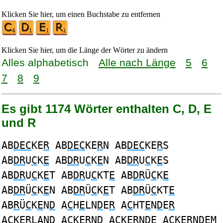
Klicken Sie hier, um einen Buchstabe zu entfernen
Klicken Sie hier, um die Länge der Wörter zu ändern
Alles alphabetisch
Alle nach Länge
5
6
7
8
9
Es gibt 1174 Wörter enthalten C, D, E
und R
AB
DEC
KE
R
AB
DEC
KE
R
N AB
DEC
KE
R
S
AB
DR
U
C
K
E
AB
DR
U
C
K
E
N AB
DR
U
C
K
E
S
AB
DR
U
C
K
E
T AB
DR
U
C
KT
E
AB
DR
Ü
C
K
E
AB
DR
Ü
C
K
E
N AB
DR
Ü
C
K
E
T AB
DR
Ü
C
KT
E
AB
R
Ü
C
K
E
N
D
A
C
H
E
LN
D
E
R
A
C
HT
E
N
D
E
R
A
C
K
ER
LAN
D
A
C
K
ER
N
D
A
C
K
ER
N
D
E A
C
K
ER
N
D
EM