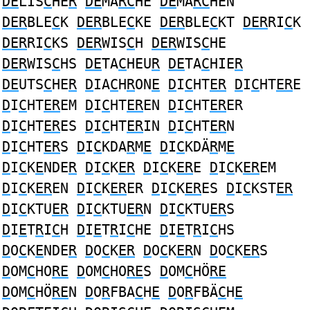
DE
LIS
C
HE
R
DE
MA
RC
HE
DE
MA
RC
HEN
DER
BLE
C
K
DER
BLE
C
KE
DER
BLE
C
KT
DER
RI
C
K
DER
RI
C
KS
DER
WIS
C
H
DER
WIS
C
HE
DER
WIS
C
HS
DE
TA
C
HEU
R
DE
TA
C
HIE
R
DE
UTS
C
HE
R
D
IA
C
H
R
ON
E
D
I
C
HT
ER
D
I
C
HT
ER
E
D
I
C
HT
ER
EM
D
I
C
HT
ER
EN
D
I
C
HT
ER
ER
D
I
C
HT
ER
ES
D
I
C
HT
ER
IN
D
I
C
HT
ER
N
D
I
C
HT
ER
S
D
I
C
KDA
R
M
E
D
I
C
KDÄ
R
M
E
D
I
C
K
E
NDE
R
D
I
C
K
ER
D
I
C
K
ER
E
D
I
C
K
ER
EM
D
I
C
K
ER
EN
D
I
C
K
ER
ER
D
I
C
K
ER
ES
D
I
C
KST
ER
D
I
C
KTU
ER
D
I
C
KTU
ER
N
D
I
C
KTU
ER
S
D
I
E
T
R
I
C
H
D
I
E
T
R
I
C
HE
D
I
E
T
R
I
C
HS
D
O
C
K
E
NDE
R
D
O
C
K
ER
D
O
C
K
ER
N
D
O
C
K
ER
S
D
OM
C
HO
RE
D
OM
C
HO
RE
S
D
OM
C
HÖ
RE
D
OM
C
HÖ
RE
N
D
O
R
FBA
C
H
E
D
O
R
FBÄ
C
H
E