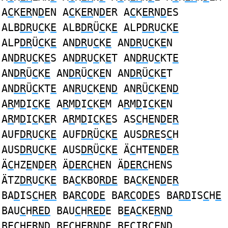
A
C
K
ER
N
D
EN A
C
K
ER
N
D
ER A
C
K
ER
N
D
ES
ALB
DR
U
C
K
E
ALB
DR
Ü
C
K
E
ALP
DR
U
C
K
E
ALP
DR
Ü
C
K
E
AN
DR
U
C
K
E
AN
DR
U
C
K
E
N
AN
DR
U
C
K
E
S AN
DR
U
C
K
E
T AN
DR
U
C
KT
E
AN
DR
Ü
C
K
E
AN
DR
Ü
C
K
E
N AN
DR
Ü
C
K
E
T
AN
DR
Ü
C
KT
E
AN
R
U
C
K
E
N
D
AN
R
Ü
C
K
E
N
D
A
R
M
D
I
C
K
E
A
R
M
D
I
C
K
E
M A
R
M
D
I
C
K
E
N
A
R
M
D
I
C
K
E
R A
R
M
D
I
C
K
E
S AS
C
H
E
N
D
E
R
AUF
DR
U
C
K
E
AUF
DR
Ü
C
K
E
AUS
DRE
S
C
H
AUS
DR
U
C
K
E
AUS
DR
Ü
C
K
E
Ä
C
HT
E
N
D
E
R
Ä
C
HZ
E
N
D
E
R
Ä
DERC
HEN Ä
DERC
HENS
ÄTZ
DR
U
C
K
E
BA
C
KBO
RDE
BA
C
K
E
N
D
E
R
BA
D
IS
C
H
ER
BA
RC
O
DE
BA
RC
O
DE
S BA
RD
IS
C
H
E
BAU
C
H
RED
BAU
C
H
RED
E B
E
A
C
KE
R
N
D
B
EC
HE
R
N
D
B
EC
HE
R
N
D
E B
EC
I
R
CEN
D