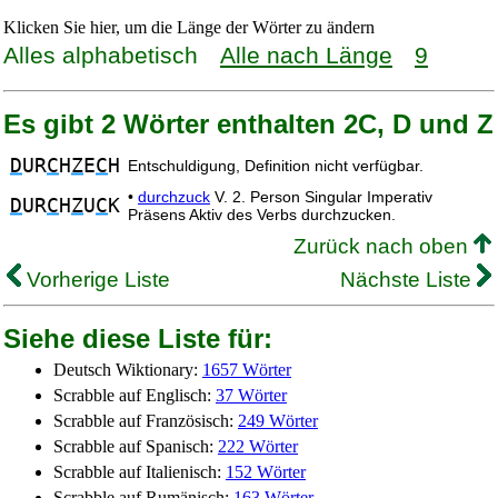
Klicken Sie hier, um die Länge der Wörter zu ändern
Alles alphabetisch
Alle nach Länge
9
Es gibt 2 Wörter enthalten 2C, D und Z
D
UR
C
H
Z
E
C
H
Entschuldigung, Definition nicht verfügbar.
•
durchzuck
V. 2. Person Singular Imperativ
D
UR
C
H
Z
U
C
K
Präsens Aktiv des Verbs durchzucken.
Zurück nach oben
Vorherige Liste
Nächste Liste
Siehe diese Liste für:
Deutsch Wiktionary:
1657 Wörter
Scrabble auf Englisch:
37 Wörter
Scrabble auf Französisch:
249 Wörter
Scrabble auf Spanisch:
222 Wörter
Scrabble auf Italienisch:
152 Wörter
Scrabble auf Rumänisch:
163 Wörter