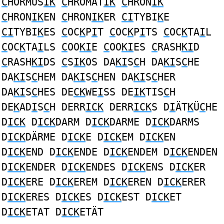
C
HORMUS
IK
C
HROMAT
IK
C
HRON
IK
C
HRON
IK
EN
C
HRON
IK
ER
CI
TYBI
K
E
CI
TYBI
K
ES
C
OC
K
P
I
T
C
OC
K
P
I
TS
C
OC
K
TA
I
L
C
OC
K
TA
I
LS
C
OO
KI
E
C
OO
KI
ES
C
RASH
KI
D
C
RASH
KI
DS
C
S
IK
OS DA
KI
S
C
H DA
KI
S
C
HE
DA
KI
S
C
HEM DA
KI
S
C
HEN DA
KI
S
C
HER
DA
KI
S
C
HES DE
CK
WE
I
SS DE
IK
TIS
C
H
DE
K
AD
I
S
C
H DERR
ICK
DERR
ICK
S D
I
ÄT
K
Ü
C
HE
D
ICK
D
ICK
DARM D
ICK
DARME D
ICK
DARMS
D
ICK
DÄRME D
ICK
E D
ICK
EM D
ICK
EN
D
ICK
END D
ICK
ENDE D
ICK
ENDEM D
ICK
ENDEN
D
ICK
ENDER D
ICK
ENDES D
ICK
ENS D
ICK
ER
D
ICK
ERE D
ICK
EREM D
ICK
EREN D
ICK
ERER
D
ICK
ERES D
ICK
ES D
ICK
EST D
ICK
ET
D
ICK
ETAT D
ICK
ETÄT