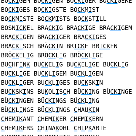
BO
CKI
GEM BO
CKI
GEN BO
CKI
GER BO
CKI
GERE
BO
CKI
GES BO
CKI
GSTE BO
CK
M
I
ST
BO
CK
M
I
STE BO
CK
M
I
STS BO
CK
ST
I
LL
BOSN
ICK
EL BRA
CKI
G BRA
CKI
GE BRA
CKI
GEM
BRA
CKI
GEN BRA
CKI
GER BRA
CKI
GES
BRA
CKI
SCH BRÄ
CKI
N BR
ICK
E BR
ICK
EN
BRÖ
CK
EL
I
G BRÖ
CK
L
I
G BRÖ
CK
L
I
GE
BU
C
HF
I
N
K
BU
CK
EL
I
G BU
CK
EL
I
GE BU
CK
L
I
G
BU
CK
L
I
GE BU
CK
L
I
GEM BU
CK
L
I
GEN
BU
CK
L
I
GER BU
CK
L
I
GES BU
CK
SK
I
N
BU
CK
SK
I
NS BU
K
OL
I
S
C
H BÜ
CKI
NG BÜ
CKI
NGE
BÜ
CKI
NGEN BÜ
CKI
NGS BÜ
CK
L
I
NG
BÜ
CK
L
I
NGE BÜ
CK
L
I
NGS
C
HAU
KI
N
C
HEM
IK
ANT
C
HEM
IK
ER
C
HEM
IK
ERN
C
HEM
IK
ERS
C
H
I
NA
K
OHL
C
H
I
P
K
ARTE