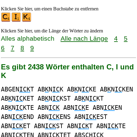
Klicken Sie hier, um einen Buchstabe zu entfernen
Klicken Sie hier, um die Länge der Wörter zu ändern
Alles alphabetisch
Alle nach Länge
4
5
6
7
8
9
Es gibt 2438 Wörter enthalten C, I und
K
ABGEN
ICK
T AB
K
N
IC
K AB
K
N
IC
KE AB
K
N
IC
KEN
AB
K
N
IC
KET AB
K
N
IC
KST AB
K
N
IC
KT
AB
K
N
IC
KTE ABN
ICK
ABN
ICK
E ABN
ICK
EN
ABN
ICK
END ABN
ICK
ENS ABN
ICK
EST
ABN
ICK
ET ABN
ICK
ST ABN
ICK
T ABN
ICK
TE
ABN
ICK
TEN ABN
ICK
TET ABS
C
H
I
C
K