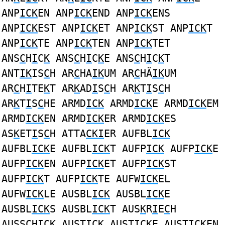
ANP
ICK
EN ANP
ICK
END ANP
ICK
ENS
ANP
ICK
EST ANP
ICK
ET ANP
ICK
ST ANP
ICK
T
ANP
ICK
TE ANP
ICK
TEN ANP
ICK
TET
ANS
C
H
I
C
K
ANS
C
H
I
C
K
E ANS
C
H
I
C
K
T
ANT
IK
IS
C
H AR
C
HA
IK
UM AR
C
HÄ
IK
UM
AR
C
H
I
TE
K
T AR
K
AD
I
S
C
H AR
K
T
I
S
C
H
AR
K
T
I
S
C
HE ARMD
ICK
ARMD
ICK
E ARMD
ICK
EM
ARMD
ICK
EN ARMD
ICK
ER ARMD
ICK
ES
AS
K
ET
I
S
C
H ATTA
CKI
ER AUFBL
ICK
AUFBL
ICK
E AUFBL
ICK
T AUFP
ICK
AUFP
ICK
E
AUFP
ICK
EN AUFP
ICK
ET AUFP
ICK
ST
AUFP
ICK
T AUFP
ICK
TE AUFW
ICK
EL
AUFW
ICK
LE AUSBL
ICK
AUSBL
ICK
E
AUSBL
ICK
S AUSBL
ICK
T AUS
K
R
I
E
C
H
AUSS
C
H
I
C
K
AUST
ICK
AUST
ICK
E AUST
ICK
EN