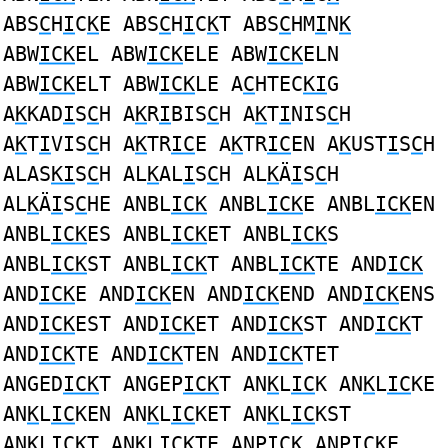
ABS
C
H
I
C
K
E ABS
C
H
I
C
K
T ABS
C
HM
I
N
K
ABW
ICK
EL ABW
ICK
ELE ABW
ICK
ELN
ABW
ICK
ELT ABW
ICK
LE A
C
HTEC
KI
G
A
K
KAD
I
S
C
H A
K
R
I
BIS
C
H A
K
T
I
NIS
C
H
A
K
T
I
VIS
C
H A
K
TR
IC
E A
K
TR
IC
EN A
K
UST
I
S
C
H
ALAS
KI
S
C
H AL
K
AL
I
S
C
H AL
K
Ä
I
S
C
H
AL
K
Ä
I
S
C
HE ANBL
ICK
ANBL
ICK
E ANBL
ICK
EN
ANBL
ICK
ES ANBL
ICK
ET ANBL
ICK
S
ANBL
ICK
ST ANBL
ICK
T ANBL
ICK
TE AND
ICK
AND
ICK
E AND
ICK
EN AND
ICK
END AND
ICK
ENS
AND
ICK
EST AND
ICK
ET AND
ICK
ST AND
ICK
T
AND
ICK
TE AND
ICK
TEN AND
ICK
TET
ANGED
ICK
T ANGEP
ICK
T AN
K
L
IC
K AN
K
L
IC
KE
AN
K
L
IC
KEN AN
K
L
IC
KET AN
K
L
IC
KST
AN
K
L
IC
KT AN
K
L
IC
KTE ANP
ICK
ANP
ICK
E