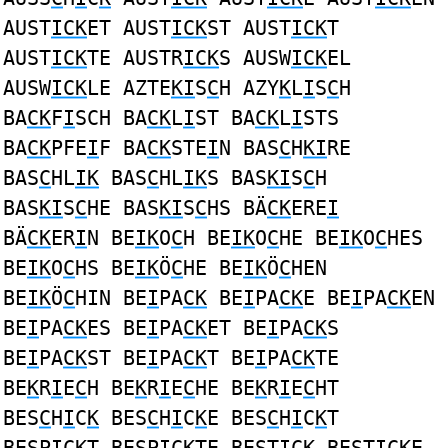
AUST
ICK
ET AUST
ICK
ST AUST
ICK
T
AUST
ICK
TE AUSTR
ICK
S AUSW
ICK
EL
AUSW
ICK
LE AZTE
KI
S
C
H AZY
K
L
I
S
C
H
BA
CK
F
I
SCH BA
CK
L
I
ST BA
CK
L
I
STS
BA
CK
PFE
I
F BA
CK
STE
I
N BAS
C
H
KI
RE
BAS
C
HL
IK
BAS
C
HL
IK
S BAS
KI
S
C
H
BAS
KI
S
C
HE BAS
KI
S
C
HS BÄ
CK
ERE
I
BÄ
CK
ER
I
N BE
IK
O
C
H BE
IK
O
C
HE BE
IK
O
C
HES
BE
IK
O
C
HS BE
IK
Ö
C
HE BE
IK
Ö
C
HEN
BE
IK
Ö
C
HIN BE
I
PA
CK
BE
I
PA
CK
E BE
I
PA
CK
EN
BE
I
PA
CK
ES BE
I
PA
CK
ET BE
I
PA
CK
S
BE
I
PA
CK
ST BE
I
PA
CK
T BE
I
PA
CK
TE
BE
K
R
I
E
C
H BE
K
R
I
E
C
HE BE
K
R
I
E
C
HT
BES
C
H
I
C
K
BES
C
H
I
C
K
E BES
C
H
I
C
K
T