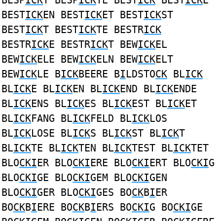
BESP
ICK
T BESP
ICK
TE BEST
ICK
BEST
ICK
E
BEST
ICK
EN BEST
ICK
ET BEST
ICK
ST
BEST
ICK
T BEST
ICK
TE BESTR
ICK
BESTR
ICK
E BESTR
ICK
T BEW
ICK
EL
BEW
ICK
ELE BEW
ICK
ELN BEW
ICK
ELT
BEW
ICK
LE B
ICK
BEERE B
I
LDSTO
CK
BL
ICK
BL
ICK
E BL
ICK
EN BL
ICK
END BL
ICK
ENDE
BL
ICK
ENS BL
ICK
ES BL
ICK
EST BL
ICK
ET
BL
ICK
FANG BL
ICK
FELD BL
ICK
LOS
BL
ICK
LOSE BL
ICK
S BL
ICK
ST BL
ICK
T
BL
ICK
TE BL
ICK
TEN BL
ICK
TEST BL
ICK
TET
BLO
CKI
ER BLO
CKI
ERE BLO
CKI
ERT BLO
CKI
G
BLO
CKI
GE BLO
CKI
GEM BLO
CKI
GEN
BLO
CKI
GER BLO
CKI
GES BO
CK
B
I
ER
BO
CK
B
I
ERE BO
CK
B
I
ERS BO
CKI
G BO
CKI
GE