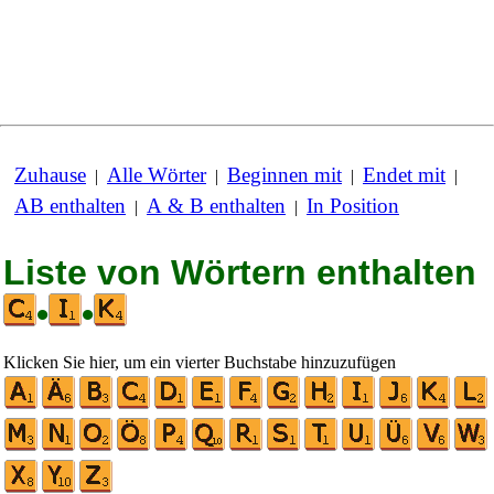
Zuhause
Alle Wörter
Beginnen mit
Endet mit
|
|
|
|
AB enthalten
A & B enthalten
In Position
|
|
Liste von Wörtern enthalten
•
•
Klicken Sie hier, um ein vierter Buchstabe hinzuzufügen