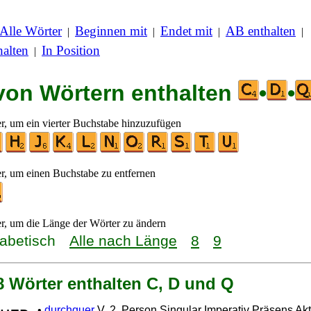
Alle Wörter
Beginnen mit
Endet mit
AB enthalten
|
|
|
|
alten
In Position
|
 von Wörtern enthalten
•
•
er, um ein vierter Buchstabe hinzuzufügen
er, um einen Buchstabe zu entfernen
er, um die Länge der Wörter zu ändern
habetisch
Alle nach Länge
8
9
8 Wörter enthalten C, D und Q
•
durchquer
V. 2. Person Singular Imperativ Präsens Akt