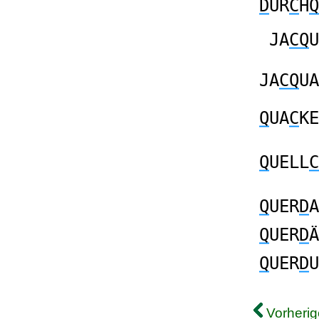
D
UR
C
H
Q
JA
CQ
U
JA
CQ
UA
Q
UA
C
KE
Q
UELL
C
Q
UER
D
A
Q
UER
D
Ä
Q
UER
D
U
Vorherig