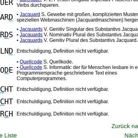
UER
Verbs durchqueren.
•
Jacquard
S. Gewebe mit großen, komplizierten Muster
AR
D
speziellen Webmaschinen (Jacquardmaschinen) hergeste
•
Jacquards
V. Genitiv Singular des Substantivs Jacqua
R
D
S
•
Jacquards
V. Nominativ Plural des Substantivs Jacqua
•
Jacquards
V. Genitiv Plural des Substantivs Jacquard.
LN
D
Entschuldigung, Definition nicht verfügbar.
•
Quellcode
S. Quellkode.
•
Quellcode
S. Informatik: der für Menschen lesbare in e
O
D
E
Programmiersprache geschriebene Text eines
Computerprogrammes.
C
HT
Entschuldigung, Definition nicht verfügbar.
C
HT
Entschuldigung, Definition nicht verfügbar.
R
C
H
Entschuldigung, Definition nicht verfügbar.
Zurück n
e Liste
Näch