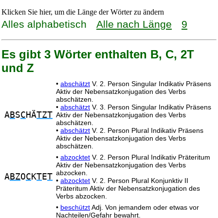
Klicken Sie hier, um die Länge der Wörter zu ändern
Alles alphabetisch
Alle nach Länge
9
Es gibt 3 Wörter enthalten B, C, 2T
und Z
•
abschätzt
V. 2. Person Singular Indikativ Präsens
Aktiv der Nebensatzkonjugation des Verbs
abschätzen.
•
abschätzt
V. 3. Person Singular Indikativ Präsens
A
B
S
C
HÄ
TZT
Aktiv der Nebensatzkonjugation des Verbs
abschätzen.
•
abschätzt
V. 2. Person Plural Indikativ Präsens
Aktiv der Nebensatzkonjugation des Verbs
abschätzen.
•
abzocktet
V. 2. Person Plural Indikativ Präteritum
Aktiv der Nebensatzkonjugation des Verbs
abzocken.
A
BZ
O
C
K
T
E
T
•
abzocktet
V. 2. Person Plural Konjunktiv II
Präteritum Aktiv der Nebensatzkonjugation des
Verbs abzocken.
•
beschützt
Adj. Von jemandem oder etwas vor
Nachteilen/Gefahr bewahrt.