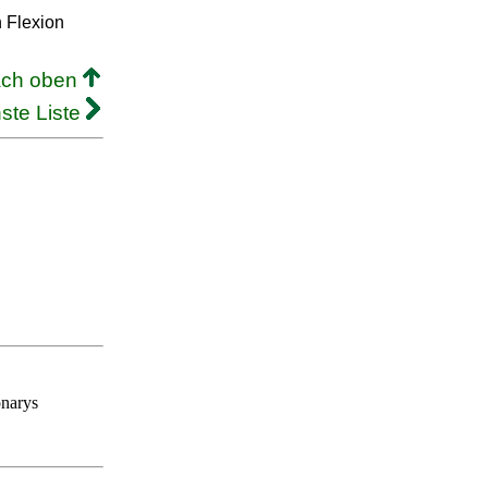
n Flexion
ach oben
ste Liste
onarys