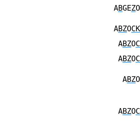
A
B
GE
Z
O
A
BZ
O
CK
A
BZ
O
C
A
BZ
O
C
A
BZ
O
A
BZ
O
C