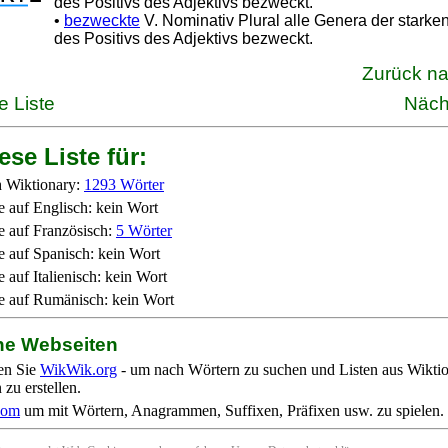
des Positivs des Adjektivs bezweckt.
•
bezweckte
V. Nominativ Plural alle Genera der starke
des Positivs des Adjektivs bezweckt.
Zurück n
e Liste
Näch
ese Liste für:
 Wiktionary:
1293 Wörter
e auf Englisch: kein Wort
e auf Französisch:
5 Wörter
e auf Spanisch: kein Wort
 auf Italienisch: kein Wort
e auf Rumänisch: kein Wort
ne Webseiten
en Sie
WikWik.org
- um nach Wörtern zu suchen und Listen aus Wikti
zu erstellen.
com
um mit Wörtern, Anagrammen, Suffixen, Präfixen usw. zu spielen.