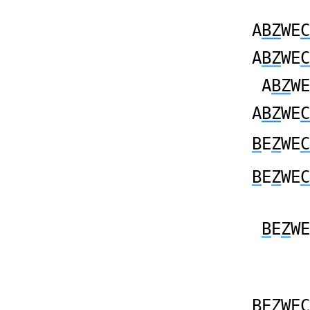
A
BZ
WE
C
A
BZ
WE
C
A
BZ
WE
A
BZ
WE
C
B
E
Z
WE
C
B
E
Z
WE
C
B
E
Z
WE
B
E
Z
WE
C