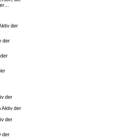
ver…
Aktiv der
v der
 der
der
iv der
 Aktiv der
iv der
v der