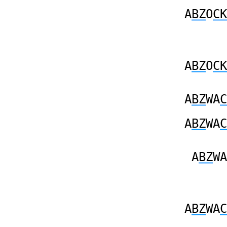
A
BZ
O
CK
A
BZ
O
CK
A
BZ
WA
C
A
BZ
WA
C
A
BZ
WA
A
BZ
WA
C