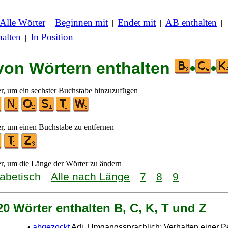
Alle Wörter
Beginnen mit
Endet mit
AB enthalten
|
|
|
|
alten
In Position
|
 von Wörtern enthalten
•
•
er, um ein sechster Buchstabe hinzuzufügen
er, um einen Buchstabe zu entfernen
er, um die Länge der Wörter zu ändern
habetisch
Alle nach Länge
7
8
9
20 Wörter enthalten B, C, K, T und Z
•
abgezockt
Adj. Umgangssprachlich: Verhalten einer P