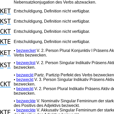
Nebensatzkonjugation des Verbs abzwacken.
K
E
T
Entschuldigung, Definition nicht verfügbar.
K
S
T
Entschuldigung, Definition nicht verfügbar.
CKT
Entschuldigung, Definition nicht verfügbar.
KT
E
Entschuldigung, Definition nicht verfügbar.
•
bezwecket
V. 2. Person Plural Konjunktiv I Präsens Ak
K
E
T
Verbs bezwecken.
•
bezweckst
V. 2. Person Singular Indikativ Präsens Akt
K
S
T
bezwecken.
•
bezweckt
Partz. Partizip Perfekt des Verbs bezwecken
•
bezweckt
V. 3. Person Singular Indikativ Präsens Akti
CKT
bezwecken.
•
bezweckt
V. 2. Person Plural Indikativ Präsens Aktiv 
bezwecken.
•
bezweckte
V. Nominativ Singular Femininum der stark
des Positivs des Adjektivs bezweckt.
•
bezweckte
V. Akkusativ Singular Femininum der stark
KT
E