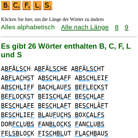
Klicken Sie hier, um die Länge der Wörter zu ändern
Alles alphabetisch
Alle nach Länge
8
9
Es gibt 26 Wörter enthalten B, C, F, L
und S
A
BF
Ä
LSC
H A
BF
Ä
LSC
HE A
BF
Ä
LSC
HT
A
BFL
A
C
H
S
T A
BSC
H
L
A
F
F A
BSC
H
L
EI
F
A
BSC
H
L
I
F
F
B
A
C
H
L
AU
FS
B
E
FL
E
C
K
S
T
B
E
FL
O
C
K
S
T
B
EI
SC
H
L
A
F
B
E
SC
H
L
A
F
B
E
SC
H
L
A
F
E
B
E
SC
H
L
A
F
T
B
E
SC
H
L
Ä
F
T
B
E
SC
H
L
IE
F
BL
AU
F
U
C
H
S
B
OX
C
A
LFS
DOR
FCL
U
BS
F
AN
BL
O
C
K
S
F
AN
CL
U
BS
F
E
LSB
LO
C
K
F
I
SC
H
BL
UT
FL
A
C
H
B
AU
S