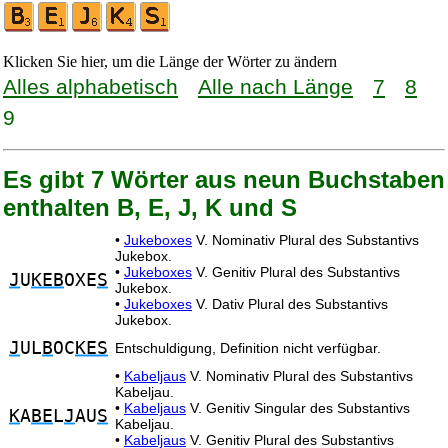
Klicken Sie hier, um die Länge der Wörter zu ändern
Alles alphabetisch
Alle nach Länge
7
8
9
Es gibt 7 Wörter aus neun Buchstaben
enthalten B, E, J, K und S
•
Jukeboxes
V. Nominativ Plural des Substantivs
Jukebox.
•
Jukeboxes
V. Genitiv Plural des Substantivs
J
U
KEB
OXE
S
Jukebox.
•
Jukeboxes
V. Dativ Plural des Substantivs
Jukebox.
J
UL
B
OC
KES
Entschuldigung, Definition nicht verfügbar.
•
Kabeljaus
V. Nominativ Plural des Substantivs
Kabeljau.
•
Kabeljaus
V. Genitiv Singular des Substantivs
K
A
BE
L
J
AU
S
Kabeljau.
•
Kabeljaus
V. Genitiv Plural des Substantivs