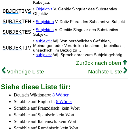
Kabeljau.
•
Objektivs
V. Genitiv Singular des Substantivs
O
BJEK
TIV
S
Objektiv.
S
U
BJEK
TEN
•
Subjekten
V. Dativ Plural des Substantivs Subjekt.
•
Subjektes
V. Genitiv Singular des Substantivs
S
U
BJEK
TES
Subjekt.
•
subjektiv
Adj. Von persönlichen Gefühlen,
Meinungen oder Vorurteilen bestimmt; beeinflusst,
S
U
BJEK
TIV
unsachlich; im Bezug zu…
•
subjektiv
Adj. Sprachlehre: zum Subjekt gehörig.
Zurück nach oben
Vorherige Liste
Nächste Liste
Siehe diese Liste für:
Deutsch Wiktionary:
8 Wörter
Scrabble auf Englisch:
6 Wörter
Scrabble auf Französisch: kein Wort
Scrabble auf Spanisch: kein Wort
Scrabble auf Italienisch: kein Wort
Scrabble auf Rumänisch: kein Wort