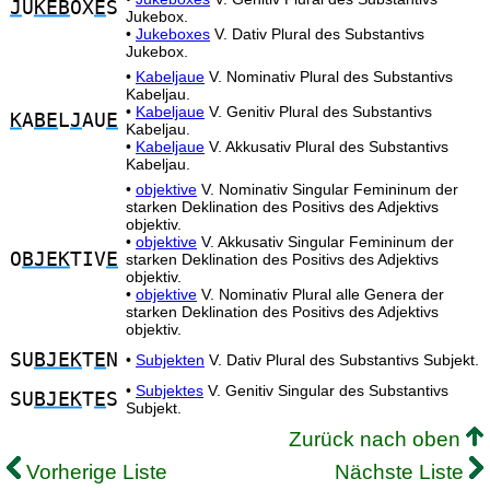
J
U
KEB
OX
E
S
Jukebox.
•
Jukeboxes
V. Dativ Plural des Substantivs
Jukebox.
•
Kabeljaue
V. Nominativ Plural des Substantivs
Kabeljau.
•
Kabeljaue
V. Genitiv Plural des Substantivs
K
A
BE
L
J
AU
E
Kabeljau.
•
Kabeljaue
V. Akkusativ Plural des Substantivs
Kabeljau.
•
objektive
V. Nominativ Singular Femininum der
starken Deklination des Positivs des Adjektivs
objektiv.
•
objektive
V. Akkusativ Singular Femininum der
O
BJEK
TIV
E
starken Deklination des Positivs des Adjektivs
objektiv.
•
objektive
V. Nominativ Plural alle Genera der
starken Deklination des Positivs des Adjektivs
objektiv.
SU
BJEK
T
E
N
•
Subjekten
V. Dativ Plural des Substantivs Subjekt.
•
Subjektes
V. Genitiv Singular des Substantivs
SU
BJEK
T
E
S
Subjekt.
Zurück nach oben
Vorherige Liste
Nächste Liste