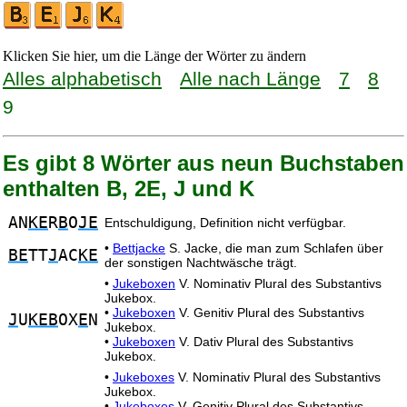
Klicken Sie hier, um die Länge der Wörter zu ändern
Alles alphabetisch
Alle nach Länge
7
8
9
Es gibt 8 Wörter aus neun Buchstaben
enthalten B, 2E, J und K
AN
KE
R
B
O
JE
Entschuldigung, Definition nicht verfügbar.
•
Bettjacke
S. Jacke, die man zum Schlafen über
BE
TT
J
AC
KE
der sonstigen Nachtwäsche trägt.
•
Jukeboxen
V. Nominativ Plural des Substantivs
Jukebox.
•
Jukeboxen
V. Genitiv Plural des Substantivs
J
U
KEB
OX
E
N
Jukebox.
•
Jukeboxen
V. Dativ Plural des Substantivs
Jukebox.
•
Jukeboxes
V. Nominativ Plural des Substantivs
Jukebox.
•
Jukeboxes
V. Genitiv Plural des Substantivs