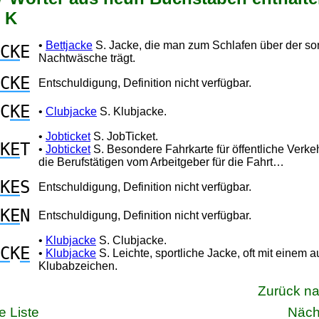
d K
•
Bettjacke
S. Jacke, die man zum Schlafen über der so
CK
E
Nachtwäsche trägt.
CKE
Entschuldigung, Definition nicht verfügbar.
C
KE
•
Clubjacke
S. Klubjacke.
•
Jobticket
S. JobTicket.
KE
T
•
Jobticket
S. Besondere Fahrkarte für öffentliche Verkeh
die Berufstätigen vom Arbeitgeber für die Fahrt…
KE
S
Entschuldigung, Definition nicht verfügbar.
KE
N
Entschuldigung, Definition nicht verfügbar.
•
Klubjacke
S. Clubjacke.
C
K
E
•
Klubjacke
S. Leichte, sportliche Jacke, oft mit einem au
Klubabzeichen.
Zurück n
e Liste
Näch