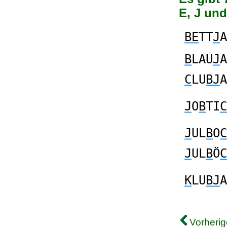
E, J un
BE
TT
J
A
B
LAU
J
A
C
LU
BJ
A
J
O
B
TI
C
J
UL
B
O
C
J
UL
B
Ö
C
K
LU
BJ
A
Vorherig