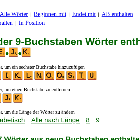
Alle Wörter
Beginnen mit
Endet mit
AB enthalten
|
|
|
|
alten
In Position
|
 der 9-Buchstaben Wörter ent
•
•
er, um ein sechster Buchstabe hinzuzufügen
er, um einen Buchstabe zu entfernen
er, um die Länge der Wörter zu ändern
habetisch
Alle nach Länge
8
9
 7 Wörter aus neun Buchstaben enthalte