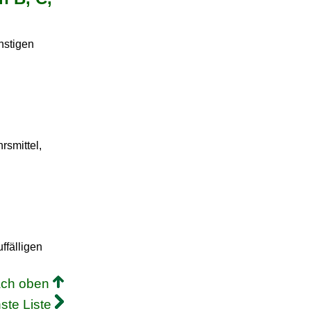
nstigen
rsmittel,
ffälligen
ach oben
ste Liste