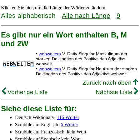
Klicken Sie hier, um die Länge der Wörter zu ändern
Alles alphabetisch
Alle nach Länge
9
Es gibt nur ein Wort enthalten B, M
und 2W
•
webweitem
V. Dativ Singular Maskulinum der
starken Deklination des Positivs des Adjektivs
W
E
BW
EITE
M
webweit.
•
webweitem
V. Dativ Singular Neutrum der starken
Deklination des Positivs des Adjektivs webweit.
Zurück nach oben
Vorherige Liste
Nächste Liste
Siehe diese Liste für:
Deutsch Wiktionary:
116 Wörter
Scrabble auf Englisch:
6 Wörter
Scrabble auf Französisch: kein Wort
Scrabble auf Spanisch: kein Wort