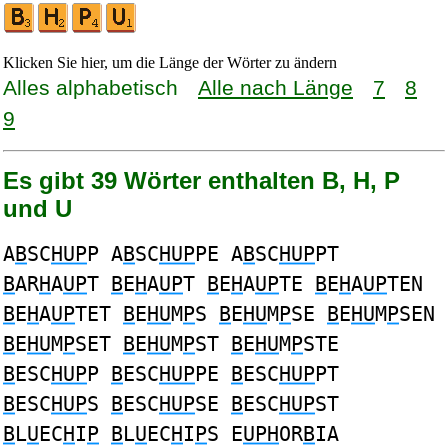
Klicken Sie hier, um die Länge der Wörter zu ändern
Alles alphabetisch
Alle nach Länge
7
8
9
Es gibt 39 Wörter enthalten B, H, P
und U
A
B
SC
HUP
P A
B
SC
HUP
PE A
B
SC
HUP
PT
B
AR
H
A
UP
T
B
E
H
A
UP
T
B
E
H
A
UP
TE
B
E
H
A
UP
TEN
B
E
H
A
UP
TET
B
E
HU
M
P
S
B
E
HU
M
P
SE
B
E
HU
M
P
SEN
B
E
HU
M
P
SET
B
E
HU
M
P
ST
B
E
HU
M
P
STE
B
ESC
HUP
P
B
ESC
HUP
PE
B
ESC
HUP
PT
B
ESC
HUP
S
B
ESC
HUP
SE
B
ESC
HUP
ST
B
L
U
EC
H
I
P
B
L
U
EC
H
I
P
S E
UPH
OR
B
IA