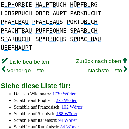
E
UPH
OR
B
IE
H
A
UP
T
B
UCH
H
Ü
P
F
BU
RG
LO
B
S
P
R
U
C
H
O
B
ER
H
A
UP
T
P
ARK
BU
C
H
T
P
FA
H
L
B
A
U
P
FA
H
L
B
A
U
S
P
ORTO
BU
C
H
P
RAC
H
T
B
A
U
PU
FF
B
O
H
NE S
P
AR
BU
C
H
S
P
AR
BU
C
H
E S
P
AR
BU
C
H
S S
P
RAC
HB
A
U
Ü
B
ER
H
A
UP
T
Zurück nach oben
Liste bearbeiten
Vorherige Liste
Nächste Liste
Siehe diese Liste für:
Deutsch Wiktionary:
1730 Wörter
Scrabble auf Englisch:
275 Wörter
Scrabble auf Französisch:
102 Wörter
Scrabble auf Spanisch:
188 Wörter
Scrabble auf Italienisch:
94 Wörter
Scrabble auf Rumänisch:
84 Wörter