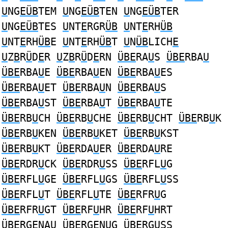
U
NG
EÜB
TEM
U
NG
EÜB
TEN
U
NG
EÜB
TER
U
NG
EÜB
TES
U
NT
E
RGR
ÜB
U
NT
E
RH
ÜB
U
NT
E
RH
ÜB
E
U
NT
E
RH
ÜB
T
U
N
ÜB
LICH
E
U
Z
B
R
Ü
D
E
R
U
Z
B
R
Ü
D
E
RN
ÜBE
RA
U
S
ÜBE
RBA
U
ÜBE
RBA
U
E
ÜBE
RBA
U
EN
ÜBE
RBA
U
ES
ÜBE
RBA
U
ET
ÜBE
RBA
U
N
ÜBE
RBA
U
S
ÜBE
RBA
U
ST
ÜBE
RBA
U
T
ÜBE
RBA
U
TE
ÜBE
RB
U
CH
ÜBE
RB
U
CHE
ÜBE
RB
U
CHT
ÜBE
RB
U
K
ÜBE
RB
U
KEN
ÜBE
RB
U
KET
ÜBE
RB
U
KST
ÜBE
RB
U
KT
ÜBE
RDA
U
ER
ÜBE
RDA
U
RE
ÜBE
RDR
U
CK
ÜBE
RDR
U
SS
ÜBE
RFL
U
G
ÜBE
RFL
U
GE
ÜBE
RFL
U
GS
ÜBE
RFL
U
SS
ÜBE
RFL
U
T
ÜBE
RFL
U
TE
ÜBE
RFR
U
G
ÜBE
RFR
U
GT
ÜBE
RF
U
HR
ÜBE
RF
U
HRT
ÜBE
RGENA
U
ÜBE
RGEN
U
G
ÜBE
RG
U
SS