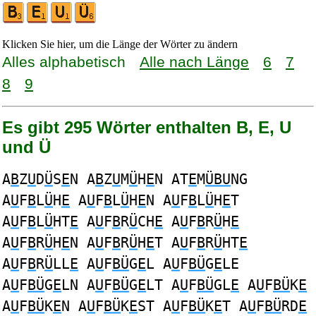
Klicken Sie hier, um die Länge der Wörter zu ändern
Alles alphabetisch
Alle nach Länge
6
7
8
9
Es gibt 295 Wörter enthalten B, E, U
und Ü
A
B
Z
U
D
Ü
S
E
N A
B
Z
U
M
Ü
H
E
N AT
E
M
ÜBU
NG
A
U
F
B
L
Ü
H
E
A
U
F
B
L
Ü
H
E
N A
U
F
B
L
Ü
H
E
T
A
U
F
B
L
Ü
HT
E
A
U
F
B
R
Ü
CH
E
A
U
F
B
R
Ü
H
E
A
U
F
B
R
Ü
H
E
N A
U
F
B
R
Ü
H
E
T A
U
F
B
R
Ü
HT
E
A
U
F
B
R
Ü
LL
E
A
U
F
BÜ
G
E
L A
U
F
BÜ
G
E
LE
A
U
F
BÜ
G
E
LN A
U
F
BÜ
G
E
LT A
U
F
BÜ
GL
E
A
U
F
BÜ
K
E
A
U
F
BÜ
K
E
N A
U
F
BÜ
K
E
ST A
U
F
BÜ
K
E
T A
U
F
BÜ
RD
E