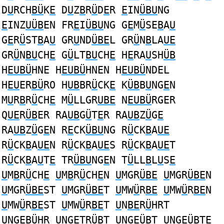
D
U
RCH
BÜ
K
E
D
U
Z
B
R
Ü
D
E
R
E
IN
ÜBU
NG
E
INZ
UÜB
EN FR
E
I
ÜBU
NG G
E
M
Ü
SE
B
A
U
G
E
R
Ü
ST
B
A
U
GR
U
ND
ÜBE
L GR
Ü
N
B
LA
UE
GR
Ü
N
BU
CH
E
G
Ü
LT
BU
CH
E
H
E
RA
U
SH
ÜB
H
EUBÜ
HNE H
EUBÜ
HNEN H
EUBÜ
NDEL
H
EU
ER
BÜ
RO H
UB
BR
Ü
CK
E
K
ÜB
B
U
NG
E
N
M
U
R
B
R
Ü
CH
E
M
Ü
LLGR
UBE
N
EUBÜ
RGER
Q
UE
R
ÜB
ER RA
UB
G
Ü
T
E
R RA
UB
Z
Ü
G
E
RA
UB
Z
Ü
G
E
N R
E
CK
ÜBU
NG R
Ü
CK
B
A
UE
R
Ü
CK
B
A
UE
N R
Ü
CK
B
A
UE
S R
Ü
CK
B
A
UE
T
R
Ü
CK
B
A
U
T
E
TR
ÜBU
NG
E
N T
Ü
LL
B
L
U
S
E
U
M
B
R
Ü
CH
E
U
M
B
R
Ü
CH
E
N
U
MGR
ÜBE
U
MGR
ÜBE
N
U
MGR
ÜBE
ST
U
MGR
ÜBE
T
U
MW
Ü
R
BE
U
MW
Ü
R
BE
N
U
MW
Ü
R
BE
ST
U
MW
Ü
R
BE
T
U
N
BE
R
Ü
HRT
U
NG
EBÜ
HR
U
NG
E
TR
ÜB
T
U
NG
EÜB
T
U
NG
EÜB
TE