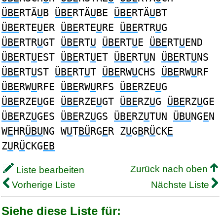
ÜBE
RTÄ
U
B
ÜBE
RTÄ
U
BE
ÜBE
RTÄ
U
BT
ÜBE
RTE
U
ER
ÜBE
RTE
U
RE
ÜBE
RTR
U
G
ÜBE
RTR
U
GT
ÜBE
RT
U
ÜBE
RT
U
E
ÜBE
RT
U
END
ÜBE
RT
U
EST
ÜBE
RT
U
ET
ÜBE
RT
U
N
ÜBE
RT
U
NS
ÜBE
RT
U
ST
ÜBE
RT
U
T
ÜBE
RW
U
CHS
ÜBE
RW
U
RF
ÜBE
RW
U
RFE
ÜBE
RW
U
RFS
ÜBE
RZE
U
G
ÜBE
RZE
U
GE
ÜBE
RZE
U
GT
ÜBE
RZ
U
G
ÜBE
RZ
U
GE
ÜBE
RZ
U
GES
ÜBE
RZ
U
GS
ÜBE
RZ
U
TUN
ÜBU
NG
E
N
W
E
HR
ÜBU
NG W
U
T
BÜ
RG
E
R Z
U
G
B
R
Ü
CK
E
Z
U
R
Ü
CKG
EB
Zurück nach oben
Liste bearbeiten
Vorherige Liste
Nächste Liste
Siehe diese Liste für: