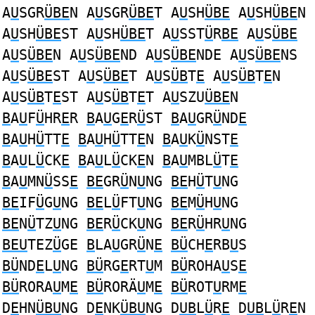
A
U
SGR
ÜBE
N A
U
SGR
ÜBE
T A
U
SH
ÜBE
A
U
SH
ÜBE
N
A
U
SH
ÜBE
ST A
U
SH
ÜBE
T A
U
SST
Ü
R
BE
A
U
S
ÜBE
A
U
S
ÜBE
N A
U
S
ÜBE
ND A
U
S
ÜBE
NDE A
U
S
ÜBE
NS
A
U
S
ÜBE
ST A
U
S
ÜBE
T A
U
S
ÜB
T
E
A
U
S
ÜB
T
E
N
A
U
S
ÜB
T
E
ST A
U
S
ÜB
T
E
T A
U
SZU
ÜBE
N
B
A
U
F
Ü
HR
E
R
B
A
U
G
E
R
Ü
ST
B
A
U
GR
Ü
ND
E
B
A
U
H
Ü
TT
E
B
A
U
H
Ü
TT
E
N
B
A
U
K
Ü
NST
E
B
A
U
L
Ü
CK
E
B
A
U
L
Ü
CK
E
N
B
A
U
MBL
Ü
T
E
B
A
U
MN
Ü
SS
E
BE
GR
Ü
N
U
NG
BE
H
Ü
T
U
NG
BE
IF
Ü
G
U
NG
BE
L
Ü
FT
U
NG
BE
M
Ü
H
U
NG
BE
N
Ü
TZ
U
NG
BE
R
Ü
CK
U
NG
BE
R
Ü
HR
U
NG
BEU
TEZ
Ü
GE
B
LA
U
GR
Ü
N
E
BÜ
CH
E
RB
U
S
BÜ
ND
E
L
U
NG
BÜ
RG
E
RT
U
M
BÜ
ROHA
U
S
E
BÜ
RORA
U
M
E
BÜ
RORÄ
U
M
E
BÜ
ROT
U
RM
E
D
E
HN
ÜBU
NG D
E
NK
ÜBU
NG D
UB
L
Ü
R
E
D
UB
L
Ü
R
E
N