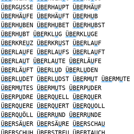
ÜBE
RG
U
SSE
ÜBE
RHA
U
PT
ÜBE
RHÄ
U
F
ÜBE
RHÄ
U
FE
ÜBE
RHÄ
U
FT
ÜBE
RH
U
B
ÜBE
RH
U
BEN
ÜBE
RH
U
BET
ÜBE
RH
U
BST
ÜBE
RH
U
BT
ÜBE
RKL
U
G
ÜBE
RKL
U
GE
ÜBE
RKRE
U
Z
ÜBE
RKR
U
ST
ÜBE
RLA
U
F
ÜBE
RLA
U
FE
ÜBE
RLA
U
FS
ÜBE
RLA
U
FT
ÜBE
RLA
U
T
ÜBE
RLA
U
TE
ÜBE
RLÄ
U
FE
ÜBE
RLÄ
U
FT
ÜBE
RL
U
D
ÜBE
RL
U
DEN
ÜBE
RL
U
DET
ÜBE
RL
U
DST
ÜBE
RM
U
T
ÜBE
RM
U
TE
ÜBE
RM
U
TES
ÜBE
RM
U
TS
ÜBE
RP
U
DER
ÜBE
RP
U
DRE
ÜBE
RQ
U
ELL
ÜBE
RQ
U
ER
ÜBE
RQ
U
ERE
ÜBE
RQ
U
ERT
ÜBE
RQ
U
OLL
ÜBE
RQ
U
ÖLL
ÜBE
RR
U
ND
ÜBE
RR
U
NDE
ÜBE
RSÄ
U
ER
ÜBE
RSÄ
U
RE
ÜBE
RSCHA
U
ÜBE
RSCH
U
H
ÜBE
RSTRE
U
ÜBE
RTA
U
CH