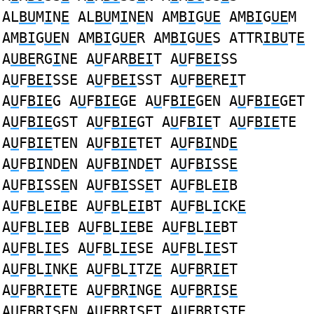
AL
BU
M
I
N
E
AL
BU
M
I
N
E
N AM
BI
G
UE
AM
BI
G
UE
M
AM
BI
G
UE
N AM
BI
G
UE
R AM
BI
G
UE
S ATTR
IBU
T
E
A
UBE
RG
I
NE A
U
FAR
BEI
T A
U
F
BEI
SS
A
U
F
BEI
SSE A
U
F
BEI
SST A
U
F
BE
RE
I
T
A
U
F
BIE
G A
U
F
BIE
GE A
U
F
BIE
GEN A
U
F
BIE
GET
A
U
F
BIE
GST A
U
F
BIE
GT A
U
F
BIE
T A
U
F
BIE
TE
A
U
F
BIE
TEN A
U
F
BIE
TET A
U
F
BI
ND
E
A
U
F
BI
ND
E
N A
U
F
BI
ND
E
T A
U
F
BI
SS
E
A
U
F
BI
SS
E
N A
U
F
BI
SS
E
T A
U
F
B
L
EI
B
A
U
F
B
L
EI
BE A
U
F
B
L
EI
BT A
U
F
B
L
I
CK
E
A
U
F
B
L
IE
B A
U
F
B
L
IE
BE A
U
F
B
L
IE
BT
A
U
F
B
L
IE
S A
U
F
B
L
IE
SE A
U
F
B
L
IE
ST
A
U
F
B
L
I
NK
E
A
U
F
B
L
I
TZ
E
A
U
F
B
R
IE
T
A
U
F
B
R
IE
TE A
U
F
B
R
I
NG
E
A
U
F
B
R
I
S
E
A
U
F
B
R
I
S
E
N A
U
F
B
R
I
S
E
T A
U
F
B
R
I
ST
E