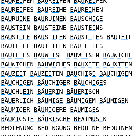
B
A
U
R
EI
FEM
B
A
U
R
EI
FEN
B
A
U
R
EI
FER
B
A
U
R
EI
FES
B
A
U
R
EI
HE
B
A
U
R
EI
HEN
B
A
U
RU
I
N
E
B
A
U
RU
I
N
E
N
B
A
U
SCH
I
G
E
B
A
U
ST
EI
N
B
A
U
ST
EI
NE
B
A
U
ST
EI
NS
B
A
U
ST
I
L
E
B
A
U
ST
I
L
E
N
B
A
U
ST
I
L
E
S
B
A
U
T
EI
L
B
A
U
T
EI
LE
B
A
U
T
EI
LEN
B
A
U
T
EI
LES
B
A
U
T
EI
LS
B
A
U
W
EI
SE
B
A
U
W
EI
SEN
B
A
U
W
I
CH
E
B
A
U
W
I
CH
E
N
B
A
U
W
I
CH
E
S
B
A
U
X
I
T
E
B
A
U
X
I
T
E
N
B
A
U
Z
EI
T
B
A
U
Z
EI
TEN
B
Ä
U
CH
I
G
E
B
Ä
U
CH
I
G
E
M
B
Ä
U
CH
I
G
E
N
B
Ä
U
CH
I
G
E
R
B
Ä
U
CH
I
G
E
S
B
Ä
U
CHL
EI
N
B
Ä
UE
R
I
N
B
Ä
UE
R
I
SCH
B
Ä
UE
RL
I
CH
B
Ä
U
M
I
G
E
B
Ä
U
M
I
G
E
M
B
Ä
U
M
I
G
E
N
B
Ä
U
M
I
G
E
R
B
Ä
U
M
I
G
E
RE
B
Ä
U
M
I
G
E
S
B
Ä
U
M
I
GST
E
B
Ä
U
R
I
SCH
E
BE
ATM
U
S
I
K
BE
D
I
EN
U
NG
BE
D
I
NG
U
NG
BE
D
UI
NE
BE
D
UI
NEN