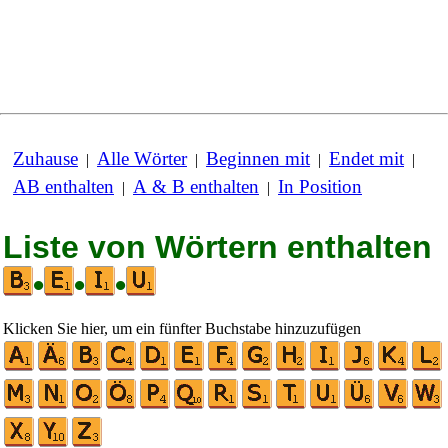
Zuhause
Alle Wörter
Beginnen mit
Endet mit
|
|
|
|
AB enthalten
A & B enthalten
In Position
|
|
Liste von Wörtern enthalten
•
•
•
Klicken Sie hier, um ein fünfter Buchstabe hinzuzufügen