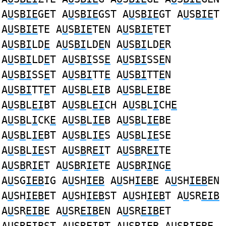
A
U
S
BIE
GET A
U
S
BIE
GST A
U
S
BIE
GT A
U
S
BIE
T
A
U
S
BIE
TE A
U
S
BIE
TEN A
U
S
BIE
TET
A
U
S
BI
LD
E
A
U
S
BI
LD
E
N A
U
S
BI
LD
E
R
A
U
S
BI
LD
E
T A
U
S
BI
SS
E
A
U
S
BI
SS
E
N
A
U
S
BI
SS
E
T A
U
S
BI
TT
E
A
U
S
BI
TT
E
N
A
U
S
BI
TT
E
T A
U
S
B
L
EI
B A
U
S
B
L
EI
BE
A
U
S
B
L
EI
BT A
U
S
B
L
EI
CH A
U
S
B
L
I
CH
E
A
U
S
B
L
I
CK
E
A
U
S
B
L
IE
B A
U
S
B
L
IE
BE
A
U
S
B
L
IE
BT A
U
S
B
L
IE
S A
U
S
B
L
IE
SE
A
U
S
B
L
IE
ST A
U
S
B
R
EI
T A
U
S
B
R
EI
TE
A
U
S
B
R
IE
T A
U
S
B
R
IE
TE A
U
S
B
R
I
NG
E
A
U
SG
IEB
IG A
U
SH
IEB
A
U
SH
IEB
E A
U
SH
IEB
EN
A
U
SH
IEB
ET A
U
SH
IEB
ST A
U
SH
IEB
T A
U
SR
EIB
A
U
SR
EIB
E A
U
SR
EIB
EN A
U
SR
EIB
ET