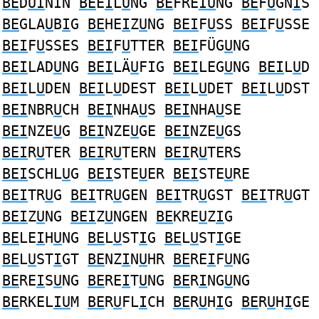
BE
D
UI
NIN
BE
E
I
L
U
NG
BE
FRE
IU
NG
BE
F
U
GN
I
S
BE
GLA
U
B
I
G
BE
HE
I
Z
U
NG
BEI
F
U
SS
BEI
F
U
SSE
BEI
F
U
SSES
BEI
F
U
TTER
BEI
FÜG
U
NG
BEI
LAD
U
NG
BEI
LÄ
U
FIG
BEI
LEG
U
NG
BEI
L
U
D
BEI
L
U
DEN
BEI
L
U
DEST
BEI
L
U
DET
BEI
L
U
DST
BEI
NBR
U
CH
BEI
NHA
U
S
BEI
NHA
U
SE
BEI
NZE
U
G
BEI
NZE
U
GE
BEI
NZE
U
GS
BEI
R
U
TER
BEI
R
U
TERN
BEI
R
U
TERS
BEI
SCHL
U
G
BEI
STE
U
ER
BEI
STE
U
RE
BEI
TR
U
G
BEI
TR
U
GEN
BEI
TR
U
GST
BEI
TR
U
GT
BEI
Z
U
NG
BEI
Z
U
NGEN
BE
KRE
U
Z
I
G
BE
LE
I
H
U
NG
BE
L
U
ST
I
G
BE
L
U
ST
I
GE
BE
L
U
ST
I
GT
BE
NZ
I
N
U
HR
BE
RE
I
F
U
NG
BE
RE
I
S
U
NG
BE
RE
I
T
U
NG
BE
R
I
NG
U
NG
BE
RKEL
IU
M
BE
R
U
FL
I
CH
BE
R
U
H
I
G
BE
R
U
H
I
GE