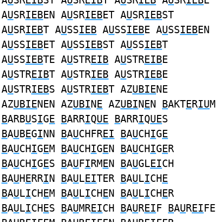
A
U
SR
EIB
ST A
U
SR
EIB
T A
U
SR
IEB
A
U
SR
IEB
E
A
U
SR
IEB
EN A
U
SR
IEB
ET A
U
SR
IEB
ST
A
U
SR
IEB
T A
U
SS
IEB
A
U
SS
IEB
E A
U
SS
IEB
EN
A
U
SS
IEB
ET A
U
SS
IEB
ST A
U
SS
IEB
T
A
U
SS
IEB
TE A
U
STR
EIB
A
U
STR
EIB
E
A
U
STR
EIB
T A
U
STR
IEB
A
U
STR
IEB
E
A
U
STR
IEB
S A
U
STR
IEB
T AZ
UBIE
NE
AZ
UBIE
NEN AZ
UBI
N
E
AZ
UBI
N
E
N
B
AKT
E
R
IU
M
B
ARB
U
S
I
G
E
B
ARR
I
Q
UE
B
ARR
I
Q
UE
S
B
A
U
B
E
G
I
NN
B
A
U
CHFR
EI
B
A
U
CH
I
G
E
B
A
U
CH
I
G
E
M
B
A
U
CH
I
G
E
N
B
A
U
CH
I
G
E
R
B
A
U
CH
I
G
E
S
B
A
U
F
I
RM
E
N
B
A
U
GL
EI
CH
B
A
U
H
E
RR
I
N
B
A
U
L
EI
TER
B
A
U
L
I
CH
E
B
A
U
L
I
CH
E
M
B
A
U
L
I
CH
E
N
B
A
U
L
I
CH
E
R
B
A
U
L
I
CH
E
S
B
A
U
MR
EI
CH
B
A
U
R
EI
F
B
A
U
R
EI
FE