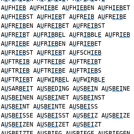
A
U
FH
IEB
A
U
FH
IEB
E A
U
FH
IEB
EN A
U
FH
IEB
ET
A
U
FH
IEB
ST A
U
FH
IEB
T A
U
FR
EIB
A
U
FR
EIB
E
A
U
FR
EIB
EN A
U
FR
EIB
ET A
U
FR
EIB
ST
A
U
FR
EIB
T A
U
FR
IB
B
E
L A
U
FR
IB
BL
E
A
U
FR
IEB
A
U
FR
IEB
E A
U
FR
IEB
EN A
U
FR
IEB
ET
A
U
FR
IEB
ST A
U
FR
IEB
T A
U
FSCH
IEB
A
U
FTR
EIB
A
U
FTR
EIB
E A
U
FTR
EIB
T
A
U
FTR
IEB
A
U
FTR
IEB
E A
U
FTR
IEB
S
A
U
FTR
IEB
T A
U
FW
I
R
BE
L A
U
FW
I
R
B
L
E
A
U
SAR
BEI
T A
U
S
BE
D
I
NG A
U
S
BEI
N A
U
S
BEI
NE
A
U
S
BEI
NEN A
U
S
BEI
NET A
U
S
BEI
NST
A
U
S
BEI
NT A
U
S
BEI
NTE A
U
S
BEI
SS
A
U
S
BEI
SSE A
U
S
BEI
SST A
U
S
BEI
Z A
U
S
BEI
ZE
A
U
S
BEI
ZEN A
U
S
BEI
ZET A
U
S
BEI
ZT
A
U
S
BEI
ZTE A
U
S
BIE
G A
U
S
BIE
GE A
U
S
BIE
GEN