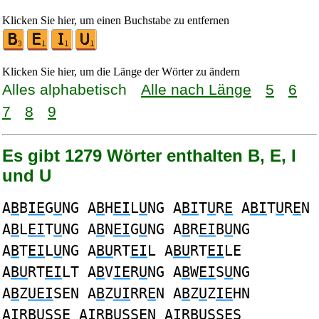
Klicken Sie hier, um einen Buchstabe zu entfernen
Klicken Sie hier, um die Länge der Wörter zu ändern
Alles alphabetisch
Alle nach Länge
5
6
7
8
9
Es gibt 1279 Wörter enthalten B, E, I
und U
A
B
B
IE
G
U
NG A
B
H
EI
L
U
NG A
BI
T
U
R
E
A
BI
T
U
R
E
N
A
B
L
EI
T
U
NG A
B
N
EI
G
U
NG A
B
R
EI
B
U
NG
A
B
T
EI
L
U
NG A
BU
RT
EI
L A
BU
RT
EI
LE
A
BU
RT
EI
LT A
B
V
IE
R
U
NG A
B
W
EI
S
U
NG
A
B
Z
UEI
SEN A
B
Z
UI
RR
E
N A
B
Z
U
Z
IE
HN
A
I
R
BU
SS
E
A
I
R
BU
SS
E
N A
I
R
BU
SS
E
S