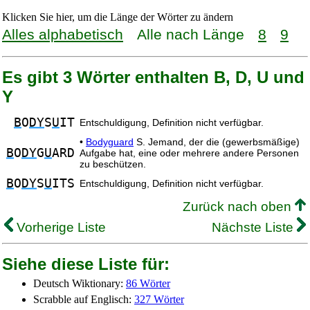
Klicken Sie hier, um die Länge der Wörter zu ändern
Alles alphabetisch
Alle nach Länge
8
9
Es gibt 3 Wörter enthalten B, D, U und
Y
B
O
DY
S
U
IT
Entschuldigung, Definition nicht verfügbar.
•
Bodyguard
S. Jemand, der die (gewerbsmäßige)
B
O
DY
G
U
ARD
Aufgabe hat, eine oder mehrere andere Personen
zu beschützen.
B
O
DY
S
U
ITS
Entschuldigung, Definition nicht verfügbar.
Zurück nach oben
Vorherige Liste
Nächste Liste
Siehe diese Liste für:
Deutsch Wiktionary:
86 Wörter
Scrabble auf Englisch:
327 Wörter