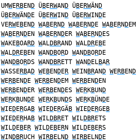
UM
W
E
RB
EN
D
Ü
B
E
RW
AN
D
Ü
B
E
RW
ÄN
D
Ü
B
E
RW
ÄN
D
E Ü
B
E
RW
IN
D
Ü
B
E
RW
IN
D
E
VE
RW
E
B
EN
D
W
A
B
E
R
N
D
W
A
B
E
R
N
D
E
W
A
B
E
R
N
D
EM
W
A
B
E
R
N
D
EN
W
A
B
E
R
N
D
ER
W
A
B
E
R
N
D
ES
W
AKE
B
OA
RD
W
AL
DBR
AND
W
AL
DR
E
B
E
W
AL
DR
E
B
EN
W
AN
DB
O
R
D
W
AN
DB
O
R
DE
W
AN
DB
O
R
DS
W
AN
DBR
ETT
W
AN
D
EL
B
A
R
W
ASSE
RB
A
D
W
E
B
EN
D
E
R
W
EIN
BR
AN
D
W
E
RB
EN
D
W
E
RB
EN
D
E
W
E
RB
EN
D
EM
W
E
RB
EN
D
EN
W
E
RB
EN
D
ER
W
E
RB
EN
D
ES
W
E
R
K
B
UN
D
W
E
R
K
B
UN
D
E
W
E
R
K
B
UN
D
S
W
E
R
K
B
ÜN
D
E
W
IE
D
E
R
GA
B
W
IE
D
E
R
GÄ
B
W
IE
D
E
R
GE
B
W
IE
D
E
R
HA
B
W
IL
DBR
ET
W
IL
DBR
ETS
W
IL
D
E
B
E
R
W
IL
D
E
B
E
R
N
W
IL
D
E
B
E
R
S
W
IN
DBR
UCH
W
I
RB
ELN
D
W
I
RB
ELN
D
E