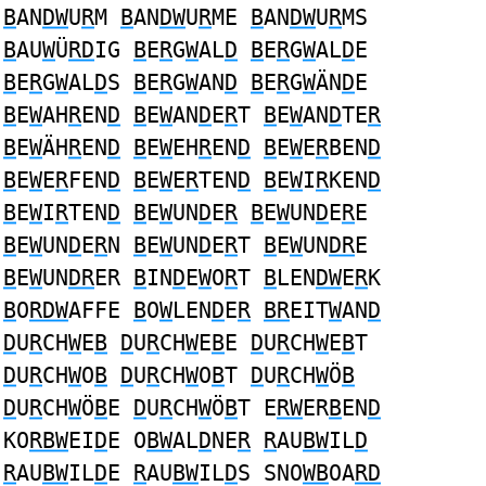
B
AN
DW
U
R
M
B
AN
DW
U
R
ME
B
AN
DW
U
R
MS
B
AU
W
Ü
RD
IG
B
E
R
G
W
AL
D
B
E
R
G
W
AL
D
E
B
E
R
G
W
AL
D
S
B
E
R
G
W
AN
D
B
E
R
G
W
ÄN
D
E
B
E
W
AH
R
EN
D
B
E
W
AN
D
E
R
T
B
E
W
AN
D
TE
R
B
E
W
ÄH
R
EN
D
B
E
W
EH
R
EN
D
B
E
W
E
R
BEN
D
B
E
W
E
R
FEN
D
B
E
W
E
R
TEN
D
B
E
W
I
R
KEN
D
B
E
W
I
R
TEN
D
B
E
W
UN
D
E
R
B
E
W
UN
D
E
R
E
B
E
W
UN
D
E
R
N
B
E
W
UN
D
E
R
T
B
E
W
UN
DR
E
B
E
W
UN
DR
ER
B
IN
D
E
W
O
R
T
B
LEN
DW
E
R
K
B
O
RDW
AFFE
B
O
W
LEN
D
E
R
BR
EIT
W
AN
D
D
U
R
CH
W
E
B
D
U
R
CH
W
E
B
E
D
U
R
CH
W
E
B
T
D
U
R
CH
W
O
B
D
U
R
CH
W
O
B
T
D
U
R
CH
W
Ö
B
D
U
R
CH
W
Ö
B
E
D
U
R
CH
W
Ö
B
T E
RW
ER
B
EN
D
KO
RBW
EI
D
E O
BW
AL
D
NE
R
R
AU
BW
IL
D
R
AU
BW
IL
D
E
R
AU
BW
IL
D
S SNO
WB
OA
RD