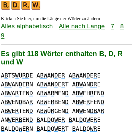
Klicken Sie hier, um die Länge der Wörter zu ändern
Alles alphabetisch
Alle nach Länge
7
8
9
Es gibt 118 Wörter enthalten B, D, R
und W
A
B
TS
W
Ü
RD
E A
BW
AN
D
E
R
A
BW
AN
D
E
R
E
A
BW
AN
D
E
R
N A
BW
AN
D
E
R
T A
BW
AN
DR
E
A
BW
A
R
TEN
D
A
BW
Ä
R
MEN
D
A
BW
EH
R
EN
D
A
BW
EN
D
BA
R
A
BW
E
R
BEN
D
A
BW
E
R
FEN
D
A
BW
E
R
TEN
D
A
BW
Ü
R
GEN
D
AN
W
EN
DB
A
R
AN
W
E
RB
EN
D
B
AL
D
O
W
E
R
B
AL
D
O
W
E
R
E
B
AL
D
O
W
E
R
N
B
AL
D
O
W
E
R
T
B
AL
D
O
WR
E