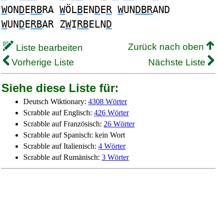
W
ON
D
E
RB
RA
W
ÖL
B
EN
D
E
R
W
UN
DBR
AND
W
UN
D
E
RB
AR Z
W
I
RB
ELN
D
Zurück nach oben
Liste bearbeiten
Vorherige Liste
Nächste Liste
Siehe diese Liste für:
Deutsch Wiktionary:
4308 Wörter
Scrabble auf Englisch:
426 Wörter
Scrabble auf Französisch:
26 Wörter
Scrabble auf Spanisch: kein Wort
Scrabble auf Italienisch:
4 Wörter
Scrabble auf Rumänisch:
3 Wörter