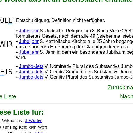
ÖL
E
Entschuldigung, Definition nicht verfügbar.
•
Jubeljahr
S. Jüdische Religion: im 3. Buch Mose 25,8 f
formuliertes Gesetz, nach dem alle 49 („siebenmal sie
•
Jubeljahr
S. Katholische Kirche: alle 25 Jahre begang
AHR
das der inneren Erneuerung der Gläubigen dienen sol
•
Jubeljahr
S. Jahr, in dem ein besonderes Jubiläum b
wird.
•
Jumbo-Jets
V. Nominativ Plural des Substantivs Jumb
E
TS
•
Jumbo-Jets
V. Genitiv Singular des Substantivs Jumbo
•
Jumbo-Jets
V. Genitiv Plural des Substantivs Jumbo-J
Zurück n
e Liste
Näch
ese Liste für:
 Wiktionary:
3 Wörter
e auf Englisch: kein Wort