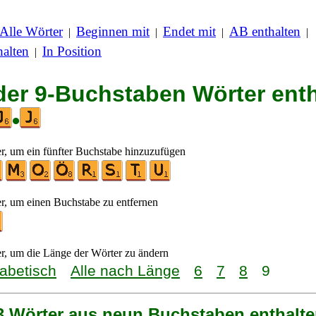
Alle Wörter
Beginnen mit
Endet mit
AB enthalten
|
|
|
|
alten
In Position
|
 der 9-Buchstaben Wörter ent
•
er, um ein fünfter Buchstabe hinzuzufügen
er, um einen Buchstabe zu entfernen
er, um die Länge der Wörter zu ändern
habetisch
Alle nach Länge
6
7
8
9
 3 Wörter aus neun Buchstaben enthalte