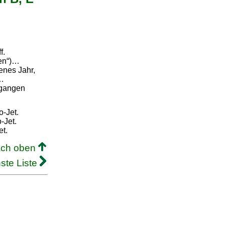
f.
ben“)…
enes Jahr,
l…
egangen
o-Jet.
-Jet.
et.
ach oben
ste Liste