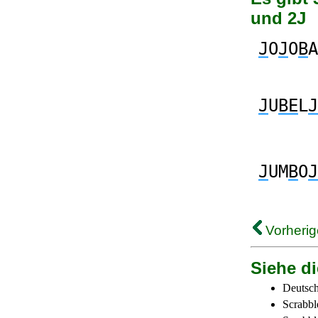
und 2J
J
O
J
O
B
A
J
U
BE
L
J
J
UM
B
O
J
Vorherig
Siehe di
Deutsch
Scrabbl