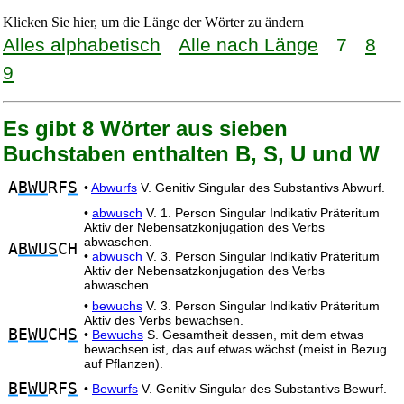
Klicken Sie hier, um die Länge der Wörter zu ändern
Alles alphabetisch
Alle nach Länge
7
8
9
Es gibt 8 Wörter aus sieben
Buchstaben enthalten B, S, U und W
A
BWU
RF
S
•
Abwurfs
V. Genitiv Singular des Substantivs Abwurf.
•
abwusch
V. 1. Person Singular Indikativ Präteritum
Aktiv der Nebensatzkonjugation des Verbs
abwaschen.
A
BWUS
CH
•
abwusch
V. 3. Person Singular Indikativ Präteritum
Aktiv der Nebensatzkonjugation des Verbs
abwaschen.
•
bewuchs
V. 3. Person Singular Indikativ Präteritum
Aktiv des Verbs bewachsen.
B
E
WU
CH
S
•
Bewuchs
S. Gesamtheit dessen, mit dem etwas
bewachsen ist, das auf etwas wächst (meist in Bezug
auf Pflanzen).
B
E
WU
RF
S
•
Bewurfs
V. Genitiv Singular des Substantivs Bewurf.