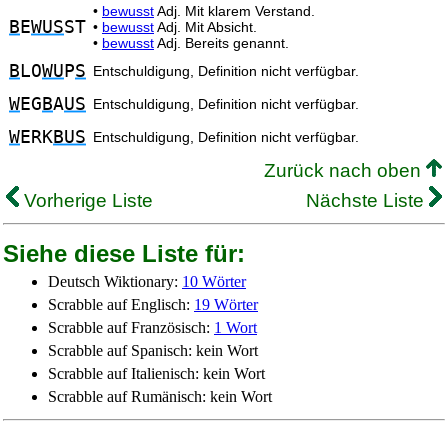
•
bewusst
Adj. Mit klarem Verstand.
B
E
WUS
ST
•
bewusst
Adj. Mit Absicht.
•
bewusst
Adj. Bereits genannt.
B
LO
WU
P
S
Entschuldigung, Definition nicht verfügbar.
W
EG
B
A
US
Entschuldigung, Definition nicht verfügbar.
W
ERK
BUS
Entschuldigung, Definition nicht verfügbar.
Zurück nach oben
Vorherige Liste
Nächste Liste
Siehe diese Liste für:
Deutsch Wiktionary:
10 Wörter
Scrabble auf Englisch:
19 Wörter
Scrabble auf Französisch:
1 Wort
Scrabble auf Spanisch: kein Wort
Scrabble auf Italienisch: kein Wort
Scrabble auf Rumänisch: kein Wort