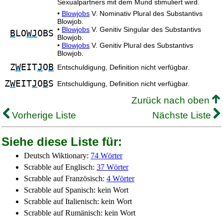
Sexualpartners mit dem Mund stimuliert wird.
•
Blowjobs
V. Nominativ Plural des Substantivs
Blowjob.
•
Blowjobs
V. Genitiv Singular des Substantivs
B
LO
WJ
OBS
Blowjob.
•
Blowjobs
V. Genitiv Plural des Substantivs
Blowjob.
Z
W
EIT
J
O
B
Entschuldigung, Definition nicht verfügbar.
Z
W
EIT
J
O
B
S
Entschuldigung, Definition nicht verfügbar.
Zurück nach oben
Vorherige Liste
Nächste Liste
Siehe diese Liste für:
Deutsch Wiktionary:
74 Wörter
Scrabble auf Englisch:
37 Wörter
Scrabble auf Französisch:
4 Wörter
Scrabble auf Spanisch: kein Wort
Scrabble auf Italienisch: kein Wort
Scrabble auf Rumänisch: kein Wort