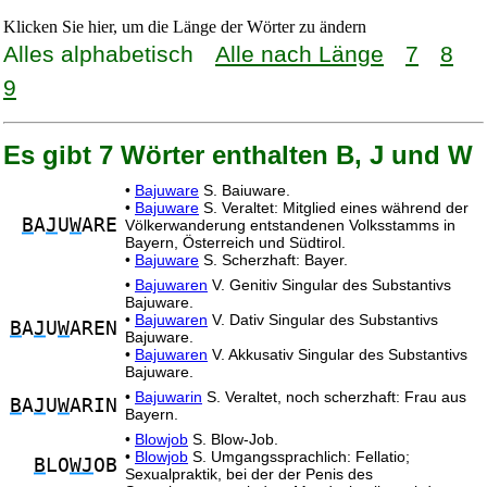
Klicken Sie hier, um die Länge der Wörter zu ändern
Alles alphabetisch
Alle nach Länge
7
8
9
Es gibt 7 Wörter enthalten B, J und W
•
Bajuware
S. Baiuware.
•
Bajuware
S. Veraltet: Mitglied eines während der
B
A
J
U
W
ARE
Völkerwanderung entstandenen Volksstamms in
Bayern, Österreich und Südtirol.
•
Bajuware
S. Scherzhaft: Bayer.
•
Bajuwaren
V. Genitiv Singular des Substantivs
Bajuware.
•
Bajuwaren
V. Dativ Singular des Substantivs
B
A
J
U
W
AREN
Bajuware.
•
Bajuwaren
V. Akkusativ Singular des Substantivs
Bajuware.
•
Bajuwarin
S. Veraltet, noch scherzhaft: Frau aus
B
A
J
U
W
ARIN
Bayern.
•
Blowjob
S. Blow-Job.
•
Blowjob
S. Umgangssprachlich: Fellatio;
B
LO
WJ
OB
Sexualpraktik, bei der der Penis des