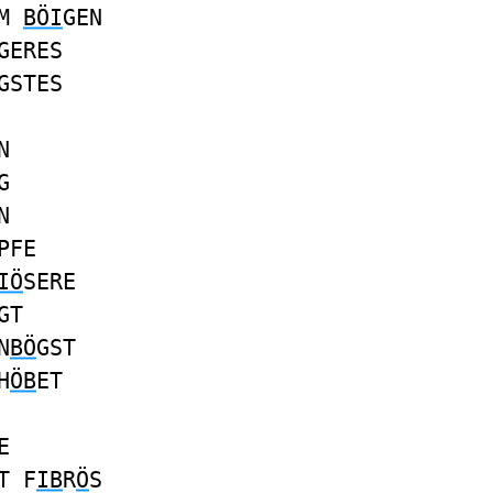
EM
BÖI
GEN
GERES
GSTES
N
G
N
PFE
IÖ
SERE
GT
N
BÖ
GST
H
ÖB
ET
E
T F
IB
R
Ö
S