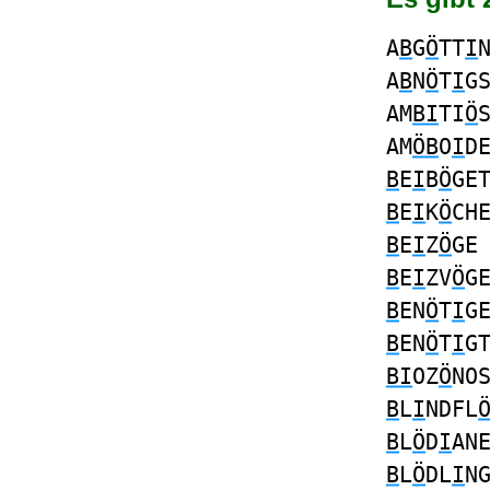
A
B
G
Ö
TT
I
A
B
N
Ö
T
I
G
AM
BI
TI
Ö
AM
ÖB
O
I
D
B
E
I
B
Ö
GE
B
E
I
K
Ö
CH
B
E
I
Z
Ö
G
B
E
I
ZV
Ö
G
B
EN
Ö
T
I
G
B
EN
Ö
T
I
G
BI
OZ
Ö
NO
B
L
I
NDFL
B
L
Ö
D
I
AN
B
L
Ö
DL
I
N