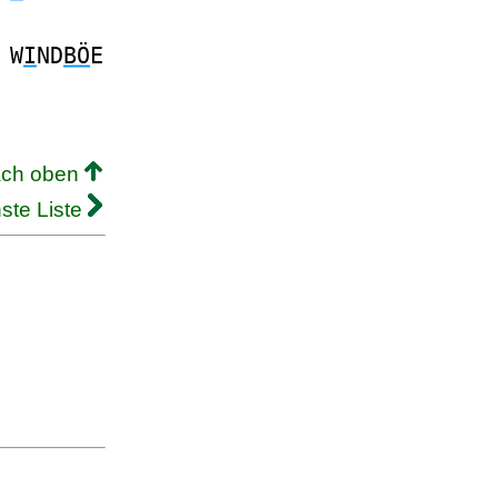
W
I
ND
BÖ
E
ach oben
ste Liste