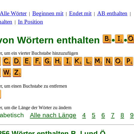
Alle Wörter
Beginnen mit
Endet mit
AB enthalten
|
|
|
|
alten
In Position
|
 von Wörtern enthalten
•
•
er, um ein vierter Buchstabe hinzuzufügen
er, um einen Buchstabe zu entfernen
er, um die Länge der Wörter zu ändern
habetisch
Alle nach Länge
4
5
6
7
8
9
256 Wörter enthalten B, I und Ö