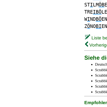
ST
I
LM
ÖB
TRE
IBÖ
L
W
I
ND
BÖ
E
Z
Ö
NO
BI
E
Liste b
Vorherig
Siehe di
Deutsch
Scrabbl
Scrabbl
Scrabbl
Scrabble
Scrabbl
Empfohle