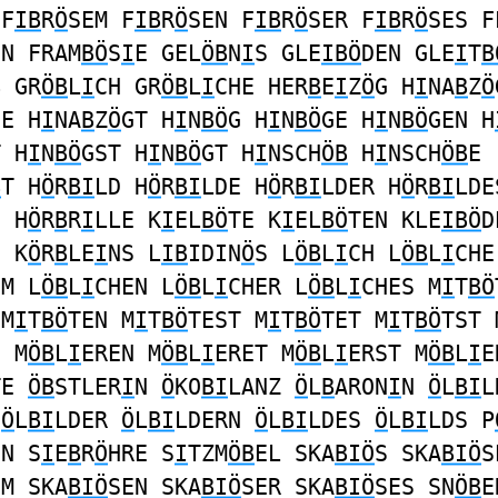
 F
IB
R
Ö
SEM F
IB
R
Ö
SEN F
IB
R
Ö
SER F
IB
R
Ö
SES F
EN FRAM
BÖ
S
I
E GEL
ÖB
N
I
S GLE
IBÖ
DEN GLE
I
T
B
B GR
ÖB
L
I
CH GR
ÖB
L
I
CHE HER
B
E
I
Z
Ö
G H
I
NA
B
Z
Ö
GE H
I
NA
B
Z
Ö
GT H
I
N
BÖ
G H
I
N
BÖ
GE H
I
N
BÖ
GEN H
T H
I
N
BÖ
GST H
I
N
BÖ
GT H
I
NSCH
ÖB
H
I
NSCH
ÖB
E
B
T H
Ö
R
BI
LD H
Ö
R
BI
LDE H
Ö
R
BI
LDER H
Ö
R
BI
LDE
S H
Ö
R
B
R
I
LLE K
I
EL
BÖ
TE K
I
EL
BÖ
TEN KLE
IBÖ
D
N K
Ö
R
B
LE
I
NS L
IB
IDIN
Ö
S L
ÖB
L
I
CH L
ÖB
L
I
CHE
EM L
ÖB
L
I
CHEN L
ÖB
L
I
CHER L
ÖB
L
I
CHES M
I
T
BÖ
 M
I
T
BÖ
TEN M
I
T
BÖ
TEST M
I
T
BÖ
TET M
I
T
BÖ
TST 
E M
ÖB
L
I
EREN M
ÖB
L
I
ERET M
ÖB
L
I
ERST M
ÖB
L
I
E
TE
ÖB
STLER
I
N
Ö
KO
BI
LANZ
Ö
L
B
ARON
I
N
Ö
L
BI
L
E
Ö
L
BI
LDER
Ö
L
BI
LDERN
Ö
L
BI
LDES
Ö
L
BI
LDS P
EN S
I
E
B
R
Ö
HRE S
I
TZM
ÖB
EL SKA
BIÖ
S SKA
BIÖ
S
EM SKA
BIÖ
SEN SKA
BIÖ
SER SKA
BIÖ
SES SN
ÖB
E