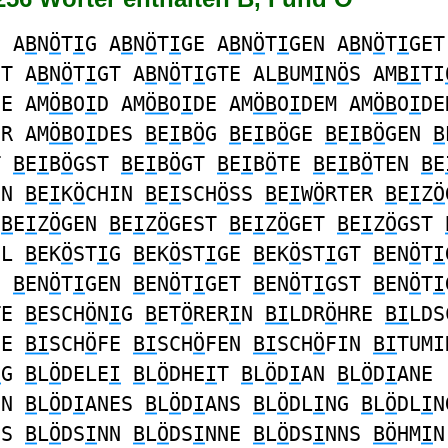
N A
B
N
Ö
T
I
G A
B
N
Ö
T
I
GE A
B
N
Ö
T
I
GEN A
B
N
Ö
T
I
GET
ST A
B
N
Ö
T
I
GT A
B
N
Ö
T
I
GTE AL
B
UM
I
N
Ö
S AM
BI
TI
SE AM
ÖB
O
I
D AM
ÖB
O
I
DE AM
ÖB
O
I
DEM AM
ÖB
O
I
DE
ER AM
ÖB
O
I
DES
B
E
I
B
Ö
G
B
E
I
B
Ö
GE
B
E
I
B
Ö
GEN
B
T
B
E
I
B
Ö
GST
B
E
I
B
Ö
GT
B
E
I
B
Ö
TE
B
E
I
B
Ö
TEN
B
E
EN
B
E
I
K
Ö
CHIN
B
E
I
SCH
Ö
SS
B
E
I
W
Ö
RTER
B
E
I
Z
Ö
E
B
E
I
Z
Ö
GEN
B
E
I
Z
Ö
GEST
B
E
I
Z
Ö
GET
B
E
I
Z
Ö
GST
EL
B
EK
Ö
ST
I
G
B
EK
Ö
ST
I
GE
B
EK
Ö
ST
I
GT
B
EN
Ö
T
I
E
B
EN
Ö
T
I
GEN
B
EN
Ö
T
I
GET
B
EN
Ö
T
I
GST
B
EN
Ö
T
I
TE
B
ESCH
Ö
N
I
G
B
ET
Ö
RER
I
N
BI
LDR
Ö
HRE
BI
LDS
SE
BI
SCH
Ö
FE
BI
SCH
Ö
FEN
BI
SCH
Ö
FIN
BI
TUMI
Ö
G
B
L
Ö
DELE
I
B
L
Ö
DHE
I
T
B
L
Ö
D
I
AN
B
L
Ö
D
I
ANE
EN
B
L
Ö
D
I
ANES
B
L
Ö
D
I
ANS
B
L
Ö
DL
I
NG
B
L
Ö
DL
I
N
GS
B
L
Ö
DS
I
NN
B
L
Ö
DS
I
NNE
B
L
Ö
DS
I
NNS
BÖ
HM
I
N