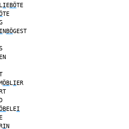
L
I
E
BÖ
TE
Ö
TE
G
I
N
BÖ
GEST
S
EN
T
M
ÖB
L
I
ER
RT
D
ÖB
ELE
I
E
R
I
N