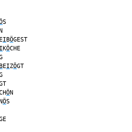
Ö
S
N
E
I
B
Ö
GEST
I
K
Ö
CHE
G
B
E
I
Z
Ö
GT
G
GT
CH
Ö
N
N
Ö
S
GE