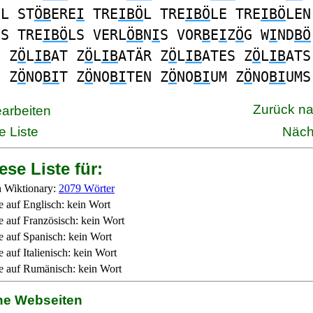
EL ST
ÖB
ERE
I
TRE
IBÖ
L TRE
IBÖ
LE TRE
IBÖ
LEN
ES TRE
IBÖ
LS VERL
ÖB
N
I
S VOR
B
E
I
Z
Ö
G W
I
ND
BÖ
N Z
Ö
L
IB
AT Z
Ö
L
IB
ATÄR Z
Ö
L
IB
ATES Z
Ö
L
IB
ATS
N Z
Ö
NO
BI
T Z
Ö
NO
BI
TEN Z
Ö
NO
BI
UM Z
Ö
NO
BI
UMS
Zurück n
earbeiten
e Liste
Näch
ese Liste für:
 Wiktionary:
2079 Wörter
e auf Englisch: kein Wort
e auf Französisch: kein Wort
e auf Spanisch: kein Wort
 auf Italienisch: kein Wort
e auf Rumänisch: kein Wort
ne Webseiten