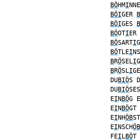
BÖ
HM
I
NN
BÖI
GER
BÖI
GES
BÖ
OT
I
E
BÖ
SART
I
BÖ
TLE
I
N
B
R
Ö
SEL
I
B
R
Ö
SL
I
G
DU
BIÖ
S 
DU
BIÖ
SE
E
I
N
BÖ
G 
E
I
N
BÖ
GT
E
I
NH
ÖB
S
E
I
NSCH
Ö
FE
I
L
BÖ
T