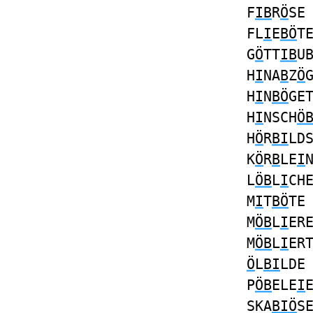
F
IB
R
Ö
SE
FL
I
E
BÖ
T
G
Ö
TT
IB
U
H
I
NA
B
Z
Ö
H
I
N
BÖ
GE
H
I
NSCH
Ö
H
Ö
R
BI
LD
K
Ö
R
B
LE
I
L
ÖB
L
I
CH
M
I
T
BÖ
TE
M
ÖB
L
I
ER
M
ÖB
L
I
ER
Ö
L
BI
LD
P
ÖB
ELE
I
SKA
BIÖ
S