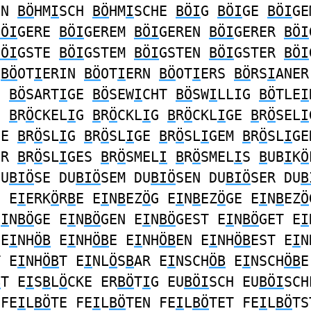
EN
BÖ
HM
I
SCH
BÖ
HM
I
SCHE
BÖI
G
BÖI
GE
BÖI
G
BÖI
GERE
BÖI
GEREM
BÖI
GEREN
BÖI
GERER
BÖI
BÖI
GSTE
BÖI
GSTEM
BÖI
GSTEN
BÖI
GSTER
BÖI
R
BÖ
OT
I
ERIN
BÖ
OT
I
ERN
BÖ
OT
I
ERS
BÖ
RS
I
ANER
G
BÖ
SART
I
GE
BÖ
SEW
I
CHT
BÖ
SW
I
LLIG
BÖ
TLE
I
S
B
R
Ö
CKEL
I
G
B
R
Ö
CKL
I
G
B
R
Ö
CKL
I
GE
B
R
Ö
SEL
I
GE
B
R
Ö
SL
I
G
B
R
Ö
SL
I
GE
B
R
Ö
SL
I
GEM
B
R
Ö
SL
I
GE
ER
B
R
Ö
SL
I
GES
B
R
Ö
SMEL
I
B
R
Ö
SMEL
I
S
B
UB
I
K
Ö
DU
BIÖ
SE DU
BIÖ
SEM DU
BIÖ
SEN DU
BIÖ
SER DU
B
S E
I
ERK
Ö
R
B
E E
I
N
B
EZ
Ö
G E
I
N
B
EZ
Ö
GE E
I
N
B
EZ
Ö
E
I
N
BÖ
GE E
I
N
BÖ
GEN E
I
N
BÖ
GEST E
I
N
BÖ
GET E
I
 E
I
NH
ÖB
E
I
NH
ÖB
E E
I
NH
ÖB
EN E
I
NH
ÖB
EST E
I
N
T E
I
NH
ÖB
T E
I
NL
Ö
S
B
AR E
I
NSCH
ÖB
E
I
NSCH
ÖB
E
B
T E
I
S
B
L
Ö
CKE ER
BÖ
T
I
G EU
BÖI
SCH EU
BÖI
SCH
 FE
I
L
BÖ
TE FE
I
L
BÖ
TEN FE
I
L
BÖ
TET FE
I
L
BÖ
TS